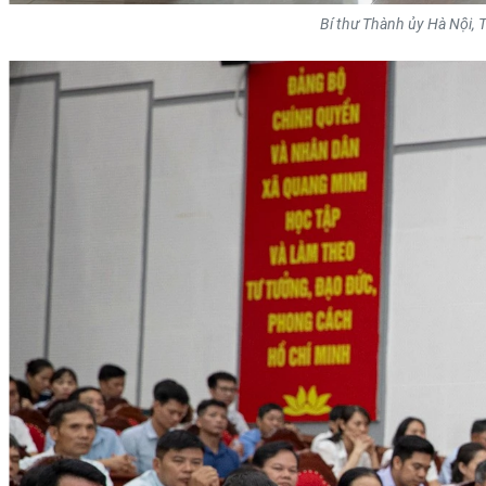
Bí thư Thành ủy Hà Nội,