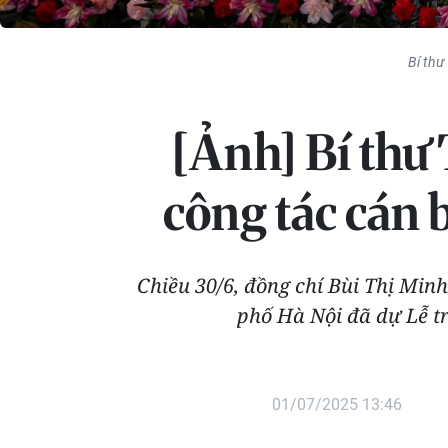
Bí thư
[Ảnh] Bí thư
công tác cán 
Chiều 30/6, đồng chí Bùi Thị Minh
phố Hà Nội đã dự Lễ t
01/07/2025 13:46