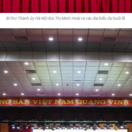
Bí thư Thành ủy Hà Nội Bùi Thị Minh Hoài và các đại biểu dự buổi lễ.