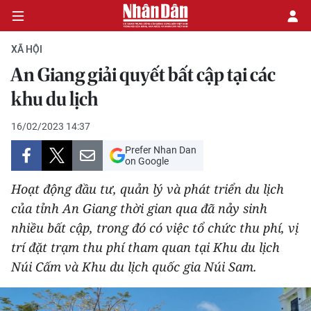
XÃ HỘI
An Giang giải quyết bất cập tại các
CHÍNH TRỊ
khu du lịch
KINH TẾ
16/02/2023 14:37
Prefer Nhan Dan
VĂN HÓA
on Google
Hoạt động đầu tư, quản lý và phát triển du lịch
XÃ HỘI
của tỉnh An Giang thời gian qua đã nảy sinh
nhiều bất cập, trong đó có việc tổ chức thu phí, vị
PHÁP LUẬT
trí đặt trạm thu phí tham quan tại Khu du lịch
DU LỊCH
Núi Cấm và Khu du lịch quốc gia Núi Sam.
THẾ GIỚI