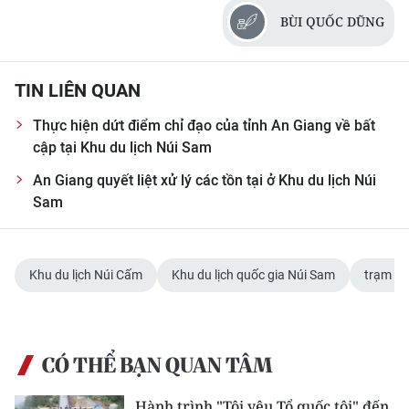
ENGLISH
BÙI QUỐC DŨNG
中文
TIN LIÊN QUAN
FRANÇAIS
Thực hiện dứt điểm chỉ đạo của tỉnh An Giang về bất
РУССКИЙ
cập tại Khu du lịch Núi Sam
An Giang quyết liệt xử lý các tồn tại ở Khu du lịch Núi
ESPAÑOL
Sam
한국어
Khu du lịch Núi Cấm
Khu du lịch quốc gia Núi Sam
trạm th
CÓ THỂ BẠN QUAN TÂM
Hành trình "Tôi yêu Tổ quốc tôi" đến