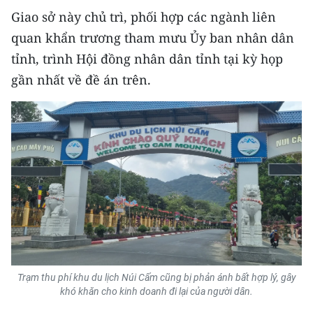
Media Pháp luật
Giao sở này chủ trì, phối hợp các ngành liên
Media Du lịch
quan khẩn trương tham mưu Ủy ban nhân dân
tỉnh, trình Hội đồng nhân dân tỉnh tại kỳ họp
Media Thế giới
gần nhất về đề án trên.
Media Thể thao
Media Giáo dục
Media Y tế
Media Khoa học - Công nghệ
Media Môi trường
Ảnh
Trạm thu phí khu du lịch Núi Cấm cũng bị phản ánh bất hợp lý, gây
Infographic
khó khăn cho kinh doanh đi lại của người dân.