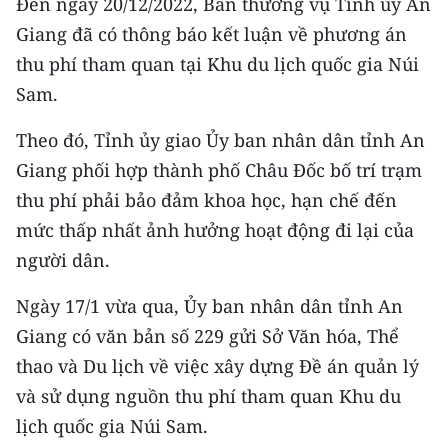
Đến ngày 20/12/2022, Ban thường vụ Tỉnh ủy An
CHƯƠNG TRÌNH OCOP - MỖI XÃ
MỘT SẢN PHẨM
Giang đã có thông báo kết luận về phương án
thu phí tham quan tại Khu du lịch quốc gia Núi
Sam.
RADIO
Theo đó, Tỉnh ủy giao Ủy ban nhân dân tỉnh An
MEDIA CENTER
Giang phối hợp thành phố Châu Đốc bố trí trạm
E-Magazine
thu phí phải bảo đảm khoa học, hạn chế đến
mức thấp nhất ảnh hưởng hoạt động đi lại của
Video
người dân.
Media Chính trị
Ngày 17/1 vừa qua, Ủy ban nhân dân tỉnh An
Media Kinh tế
Giang có văn bản số 229 gửi Sở Văn hóa, Thể
thao và Du lịch về việc xây dựng Đề án quản lý
Media Văn hóa
và sử dụng nguồn thu phí tham quan Khu du
Media Xã hội
lịch quốc gia Núi Sam.