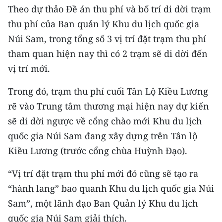
Theo dự thảo Đề án thu phí và bố trí di dời trạm
TIN MỚI
thu phí của Ban quản lý Khu du lịch quốc gia
TIN ĐỊA PHƯƠNG
Núi Sam, trong tổng số 3 vị trí đặt trạm thu phí
tham quan hiện nay thì có 2 trạm sẽ di dời đến
Trung du và miền núi phía Bắc
vị trí mới.
Đồng bằng sông Hồng
Trong đó, trạm thu phí cuối Tân Lộ Kiều Lương
Bắc Trung Bộ
rẽ vào Trung tâm thương mại hiện nay dự kiến
sẽ di dời ngược về cổng chào mới Khu du lịch
Duyên hải Nam Trung Bộ và Tây
Nguyên
quốc gia Núi Sam đang xây dựng trên Tân lộ
Kiều Lương (trước cổng chùa Huỳnh Đạo).
Đông Nam Bộ
“Vị trí đặt trạm thu phí mới đó cũng sẽ tạo ra
Đồng bằng sông Cửu Long
“hành lang” bao quanh Khu du lịch quốc gia Núi
Chuyên trang Hà Nội
Sam”, một lãnh đạo Ban Quản lý Khu du lịch
quốc gia Núi Sam giải thích.
Chuyên trang TP. Hồ Chí Minh