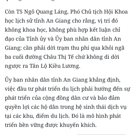
Còn TS Ngô Quang Láng, Phó Chủ tịch Hội Khoa
CHUYÊN ĐỀ
học lịch sử tỉnh An Giang cho rằng, vị trí đó
CÁC CHUYÊN TRANG
không khoa học, không phù hợp kết luận chỉ
đạo của Tỉnh ủy và Ủy ban nhân dân tỉnh An
VỀ BÁO NHÂN DÂN
Giang; cần phải dời trạm thu phí qua khỏi ngã
ba cuối đường Châu Thị Tế chứ không di dời
THỜI NAY
ngược ra Tân Lộ Kiều Lương.
NHÂN DÂN CUỐI TUẦN
Ủy ban nhân dân tỉnh An Giang khẳng định,
việc đầu tư phát triển du lịch phải hướng đến sự
NHÂN DÂN HẰNG THÁNG
phát triển của cộng đồng dân cư và bảo đảm
MUA BÁO
quyền lợi các hộ dân trong hệ sinh thái dịch vụ
tại các khu, điểm du lịch. Đó là mô hình phát
ĐỌC BÁO IN
triển bền vững được khuyến khích.