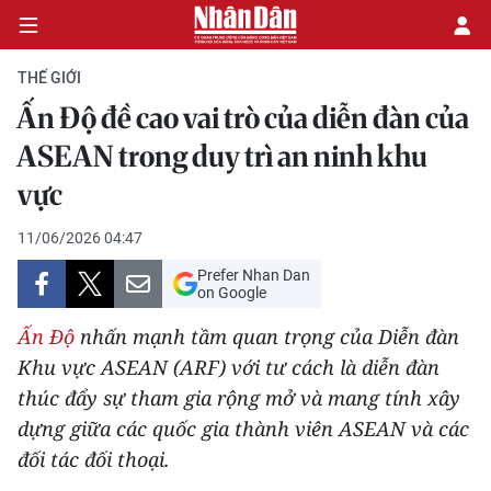
THẾ GIỚI
Ấn Độ đề cao vai trò của diễn đàn của
CHÍNH TRỊ
ASEAN trong duy trì an ninh khu
vực
KINH TẾ
11/06/2026 04:47
VĂN HÓA
Prefer Nhan Dan
on Google
XÃ HỘI
Ấn Độ
nhấn mạnh tầm quan trọng của Diễn đàn
PHÁP LUẬT
Khu vực ASEAN (ARF) với tư cách là diễn đàn
thúc đẩy sự tham gia rộng mở và mang tính xây
DU LỊCH
dựng giữa các quốc gia thành viên ASEAN và các
đối tác đối thoại.
THẾ GIỚI