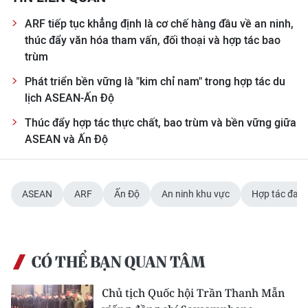
ARF tiếp tục khẳng định là cơ chế hàng đầu về an ninh,
thúc đẩy văn hóa tham vấn, đối thoại và hợp tác bao
trùm
Phát triển bền vững là "kim chỉ nam" trong hợp tác du
lịch ASEAN-Ấn Độ
Thúc đẩy hợp tác thực chất, bao trùm và bền vững giữa
ASEAN và Ấn Độ
ASEAN
ARF
Ấn Độ
An ninh khu vực
Hợp tác đa 
CÓ THỂ BẠN QUAN TÂM
Chủ tịch Quốc hội Trần Thanh Mẫn