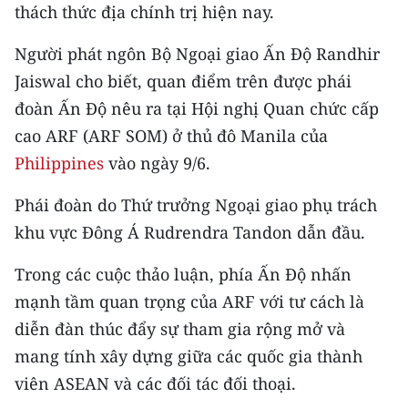
CHƯƠNG TRÌNH OCOP - MỖI XÃ
thách thức địa chính trị hiện nay.
MỘT SẢN PHẨM
Người phát ngôn Bộ Ngoại giao Ấn Độ Randhir
Jaiswal cho biết, quan điểm trên được phái
RADIO
đoàn Ấn Độ nêu ra tại Hội nghị Quan chức cấp
MEDIA CENTER
cao ARF (ARF SOM) ở thủ đô Manila của
Philippines
vào ngày 9/6.
E-Magazine
Phái đoàn do Thứ trưởng Ngoại giao phụ trách
Video
khu vực Đông Á Rudrendra Tandon dẫn đầu.
Media Chính trị
Trong các cuộc thảo luận, phía Ấn Độ nhấn
Media Kinh tế
mạnh tầm quan trọng của ARF với tư cách là
diễn đàn thúc đẩy sự tham gia rộng mở và
Media Văn hóa
mang tính xây dựng giữa các quốc gia thành
Media Xã hội
viên ASEAN và các đối tác đối thoại.