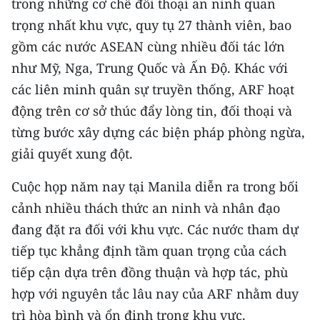
trong những cơ chế đối thoại an ninh quan
trọng nhất khu vực, quy tụ 27 thành viên, bao
CHUYÊN ĐỀ
gồm các nước ASEAN cùng nhiều đối tác lớn
CÁC CHUYÊN TRANG
như Mỹ, Nga, Trung Quốc và Ấn Độ. Khác với
các liên minh quân sự truyền thống, ARF hoạt
động trên cơ sở thúc đẩy lòng tin, đối thoại và
VỀ BÁO NHÂN DÂN
từng bước xây dựng các biện pháp phòng ngừa,
THỜI NAY
giải quyết xung đột.
NHÂN DÂN CUỐI TUẦN
Cuộc họp năm nay tại Manila diễn ra trong bối
cảnh nhiều thách thức an ninh và nhân đạo
NHÂN DÂN HẰNG THÁNG
đang đặt ra đối với khu vực. Các nước tham dự
MUA BÁO
tiếp tục khẳng định tầm quan trọng của cách
tiếp cận dựa trên đồng thuận và hợp tác, phù
ĐỌC BÁO IN
hợp với nguyên tắc lâu nay của ARF nhằm duy
trì hòa bình và ổn định trong khu vực.