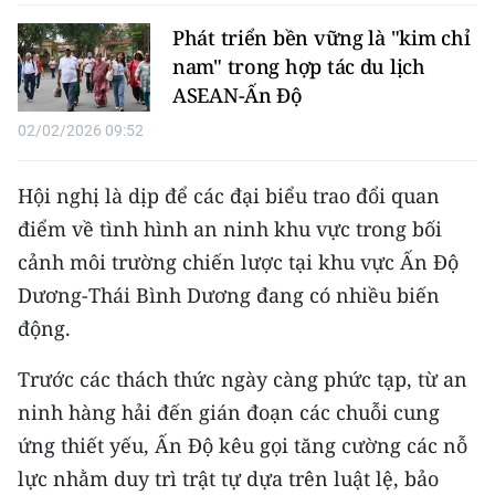
Media Pháp luật
Phát triển bền vững là "kim chỉ
Media Du lịch
nam" trong hợp tác du lịch
ASEAN-Ấn Độ
Media Thế giới
02/02/2026 09:52
Media Thể thao
Hội nghị là dịp để các đại biểu trao đổi quan
Media Giáo dục
điểm về tình hình an ninh khu vực trong bối
Media Y tế
cảnh môi trường chiến lược tại khu vực Ấn Độ
Dương-Thái Bình Dương đang có nhiều biến
Media Khoa học - Công nghệ
động.
Media Môi trường
Trước các thách thức ngày càng phức tạp, từ an
Ảnh
ninh hàng hải đến gián đoạn các chuỗi cung
ứng thiết yếu, Ấn Độ kêu gọi tăng cường các nỗ
Infographic
lực nhằm duy trì trật tự dựa trên luật lệ, bảo