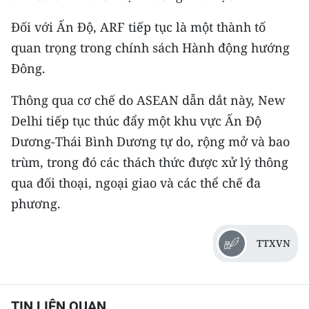
ENGLISH
Đối với Ấn Độ, ARF tiếp tục là một thành tố
中文
quan trọng trong chính sách Hành động hướng
Đông.
FRANÇAIS
Thông qua cơ chế do ASEAN dẫn dắt này, New
РУССКИЙ
Delhi tiếp tục thúc đẩy một khu vực Ấn Độ
Dương-Thái Bình Dương tự do, rộng mở và bao
ESPAÑOL
trùm, trong đó các thách thức được xử lý thông
한국어
qua đối thoại, ngoại giao và các thể chế đa
phương.
TTXVN
TIN LIÊN QUAN