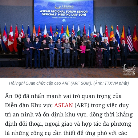
THỂ THAO
GIÁO DỤC
Y TẾ
KHOA HỌC - CÔNG NGHỆ
MÔI TRƯỜNG
BẠN ĐỌC
Hội nghị Quan chức cấp cao ARF (ARF SOM). (Ảnh: TTXVN phát)
Ấn Độ đã nhấn mạnh vai trò quan trọng của
KIỂM CHỨNG THÔNG TIN
Diễn đàn Khu vực
ASEAN
(ARF) trong việc duy
TRI THỨC CHUYÊN SÂU
trì an ninh và ổn định khu vực, đồng thời khẳng
định đối thoại, ngoại giao và hợp tác đa phương
54 DÂN TỘC VIỆT NAM
là những công cụ cần thiết để ứng phó với các