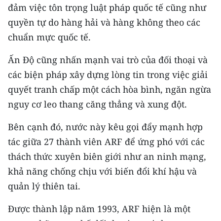
đảm việc tôn trọng luật pháp quốc tế cũng như
TIN MỚI
quyền tự do hàng hải và hàng không theo các
TIN ĐỊA PHƯƠNG
chuẩn mực quốc tế.
Trung du và miền núi phía Bắc
Ấn Độ cũng nhấn mạnh vai trò của đối thoại và
các biện pháp xây dựng lòng tin trong việc giải
Đồng bằng sông Hồng
quyết tranh chấp một cách hòa bình, ngăn ngừa
Bắc Trung Bộ
nguy cơ leo thang căng thẳng và xung đột.
Duyên hải Nam Trung Bộ và Tây
Bên cạnh đó, nước này kêu gọi đẩy mạnh hợp
Nguyên
tác giữa 27 thành viên ARF để ứng phó với các
Đông Nam Bộ
thách thức xuyên biên giới như an ninh mạng,
khả năng chống chịu với biến đổi khí hậu và
Đồng bằng sông Cửu Long
quản lý thiên tai.
Chuyên trang Hà Nội
Được thành lập năm 1993, ARF hiện là một
Chuyên trang TP. Hồ Chí Minh