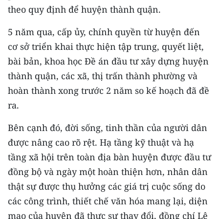
theo quy định để huyện thành quận.
CHUYÊN ĐỀ
5 năm qua, cấp ủy, chính quyền từ huyện đến
CÁC CHUYÊN TRANG
cơ sở triển khai thực hiện tập trung, quyết liệt,
bài bản, khoa học Đề án đầu tư xây dựng huyện
thành quận, các xã, thị trấn thành phường và
VỀ BÁO NHÂN DÂN
hoàn thành xong trước 2 năm so kế hoạch đã đề
THỜI NAY
ra.
NHÂN DÂN CUỐI TUẦN
Bên cạnh đó, đời sống, tinh thần của người dân
được nâng cao rõ rệt. Hạ tầng kỹ thuật và hạ
NHÂN DÂN HẰNG THÁNG
tầng xã hội trên toàn địa bàn huyện được đầu tư
MUA BÁO
đồng bộ và ngày một hoàn thiện hơn, nhân dân
thật sự được thụ hưởng các giá trị cuộc sống do
ĐỌC BÁO IN
các công trình, thiết chế văn hóa mang lại, diện
mạo của huyện đã thực sự thay đổi, đồng chí Lê