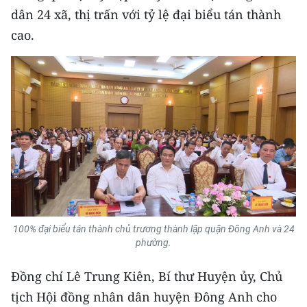
Media Pháp luật
dân 24 xã, thị trấn với tỷ lệ đại biểu tán thành
cao.
Media Du lịch
Media Thế giới
Media Thể thao
Media Giáo dục
Media Y tế
Media Khoa học - Công nghệ
Media Môi trường
100% đại biểu tán thành chủ trương thành lập quận Đông Anh và 24
phường.
Ảnh
Đồng chí Lê Trung Kiên, Bí thư Huyện ủy, Chủ
Infographic
tịch Hội đồng nhân dân huyện Đông Anh cho