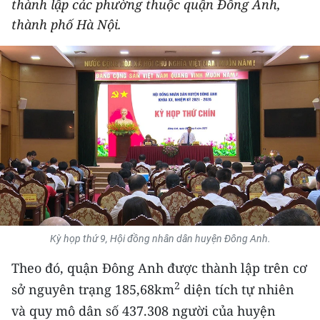
thành lập các phường thuộc quận Đông Anh,
THỂ THAO
thành phố Hà Nội.
GIÁO DỤC
Y TẾ
KHOA HỌC - CÔNG NGHỆ
MÔI TRƯỜNG
BẠN ĐỌC
KIỂM CHỨNG THÔNG TIN
Kỳ họp thứ 9, Hội đồng nhân dân huyện Đông Anh.
TRI THỨC CHUYÊN SÂU
Theo đó, quận Đông Anh được thành lập trên cơ
2
sở nguyên trạng 185,68km
diện tích tự nhiên
54 DÂN TỘC VIỆT NAM
và quy mô dân số 437.308 người của huyện