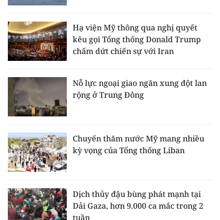
TIN MỚI
Hạ viện Mỹ thông qua nghị quyết
TIN ĐỊA PHƯƠNG
kêu gọi Tổng thống Donald Trump
chấm dứt chiến sự với Iran
Trung du và miền núi phía Bắc
Đồng bằng sông Hồng
Nỗ lực ngoại giao ngăn xung đột lan
rộng ở Trung Đông
Bắc Trung Bộ
Duyên hải Nam Trung Bộ và Tây
Nguyên
Chuyến thăm nước Mỹ mang nhiều
kỳ vọng của Tổng thống Liban
Đông Nam Bộ
Đồng bằng sông Cửu Long
Dịch thủy đậu bùng phát mạnh tại
Chuyên trang Hà Nội
Dải Gaza, hơn 9.000 ca mắc trong 2
tuần
Chuyên trang TP. Hồ Chí Minh