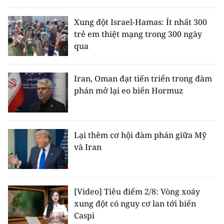
THỂ THAO
Xung đột Israel-Hamas: Ít nhất 300
trẻ em thiệt mạng trong 300 ngày
GIÁO DỤC
qua
Y TẾ
Iran, Oman đạt tiến triển trong đàm
KHOA HỌC - CÔNG NGHỆ
phán mở lại eo biển Hormuz
MÔI TRƯỜNG
BẠN ĐỌC
Lại thêm cơ hội đàm phán giữa Mỹ
và Iran
KIỂM CHỨNG THÔNG TIN
TRI THỨC CHUYÊN SÂU
[Video] Tiêu điểm 2/8: Vòng xoáy
xung đột có nguy cơ lan tới biển
54 DÂN TỘC VIỆT NAM
Caspi