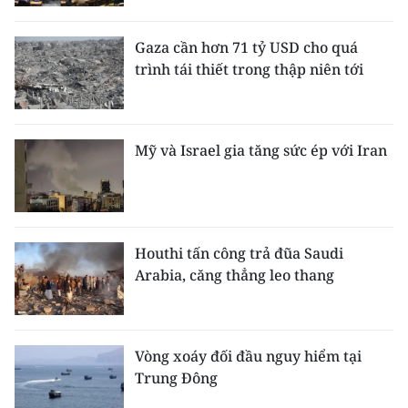
Media Pháp luật
Media Du lịch
Gaza cần hơn 71 tỷ USD cho quá
trình tái thiết trong thập niên tới
Media Thế giới
Media Thể thao
Mỹ và Israel gia tăng sức ép với Iran
Media Giáo dục
Media Y tế
Media Khoa học - Công nghệ
Houthi tấn công trả đũa Saudi
Arabia, căng thẳng leo thang
Media Môi trường
Ảnh
Vòng xoáy đối đầu nguy hiểm tại
Infographic
Trung Đông