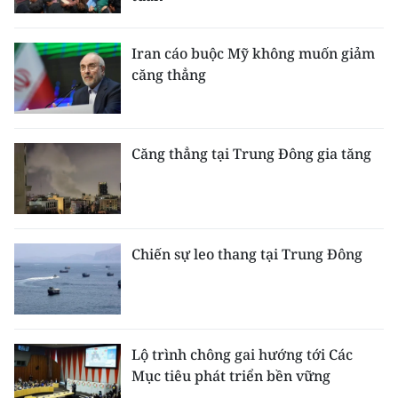
CHUYÊN ĐỀ
Iran cáo buộc Mỹ không muốn giảm
căng thẳng
CÁC CHUYÊN TRANG
VỀ BÁO NHÂN DÂN
Căng thẳng tại Trung Đông gia tăng
THỜI NAY
NHÂN DÂN CUỐI TUẦN
Chiến sự leo thang tại Trung Đông
NHÂN DÂN HẰNG THÁNG
MUA BÁO
ĐỌC BÁO IN
Lộ trình chông gai hướng tới Các
Mục tiêu phát triển bền vững