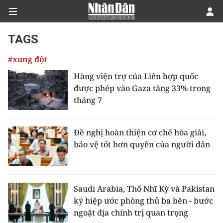
TAGS
#xung đột
CHÍNH TRỊ
Hàng viện trợ của Liên hợp quốc
được phép vào Gaza tăng 33% trong
KINH TẾ
tháng 7
VĂN HÓA
Đề nghị hoàn thiện cơ chế hòa giải,
XÃ HỘI
bảo vệ tốt hơn quyền của người dân
PHÁP LUẬT
DU LỊCH
Saudi Arabia, Thổ Nhĩ Kỳ và Pakistan
ký hiệp ước phòng thủ ba bên - bước
THẾ GIỚI
ngoặt địa chính trị quan trọng