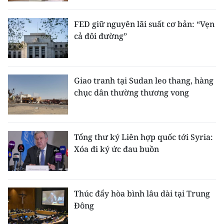
CHƯƠNG TRÌNH OCOP - MỖI XÃ
MỘT SẢN PHẨM
FED giữ nguyên lãi suất cơ bản: “Vẹn
cả đôi đường”
RADIO
MEDIA CENTER
Giao tranh tại Sudan leo thang, hàng
chục dân thường thương vong
E-Magazine
Video
Tổng thư ký Liên hợp quốc tới Syria:
Media Chính trị
Xóa đi ký ức đau buồn
Media Kinh tế
Media Văn hóa
Thúc đẩy hòa bình lâu dài tại Trung
Đông
Media Xã hội