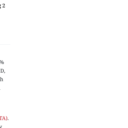
 2
6%
SD,
nh
1
TA)
.
y