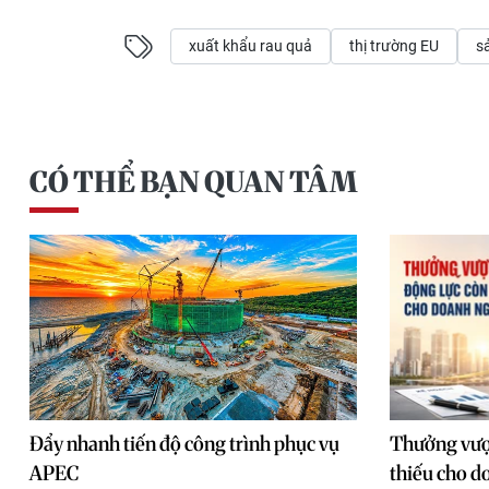
xuất khẩu rau quả
thị trường EU
s
CÓ THỂ BẠN QUAN TÂM
Đẩy nhanh tiến độ công trình phục vụ
Thưởng vượt
APEC
thiếu cho d