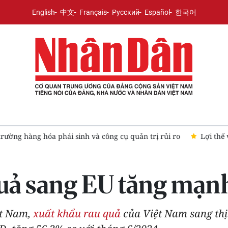
English
中文
Français
Русский
Español
한국어
sinh và công cụ quản trị rủi ro
Lợi thế vàng để phát triển ki
quả sang EU tăng mạn
ệt Nam,
xuất khẩu rau quả
của Việt Nam sang thị