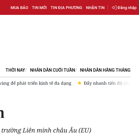
MUA BÁO
TIN MỚI
TIN ĐỊA PHƯƠNG
NHẬN TIN
Đăng nhập
THỜI NAY
NHÂN DÂN CUỐI TUẦN
NHÂN DÂN HẰNG THÁNG
nh tế đa dạng
Đẩy nhanh tiến độ công trình phục vụ APEC
h
 trường Liên minh châu Âu (EU)