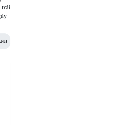
 trái
gày
ANH