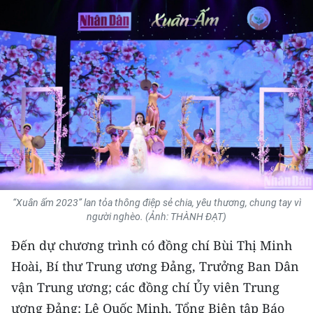
THỂ THAO
GIÁO DỤC
Y TẾ
KHOA HỌC - CÔNG NGHỆ
MÔI TRƯỜNG
BẠN ĐỌC
“Xuân ấm 2023” lan tỏa thông điệp sẻ chia, yêu thương, chung tay vì
người nghèo. (Ảnh: THÀNH ĐẠT)
KIỂM CHỨNG THÔNG TIN
Đến dự chương trình có đồng chí Bùi Thị Minh
TRI THỨC CHUYÊN SÂU
Hoài, Bí thư Trung ương Đảng, Trưởng Ban Dân
54 DÂN TỘC VIỆT NAM
vận Trung ương; các đồng chí Ủy viên Trung
ương Đảng: Lê Quốc Minh, Tổng Biên tập Báo