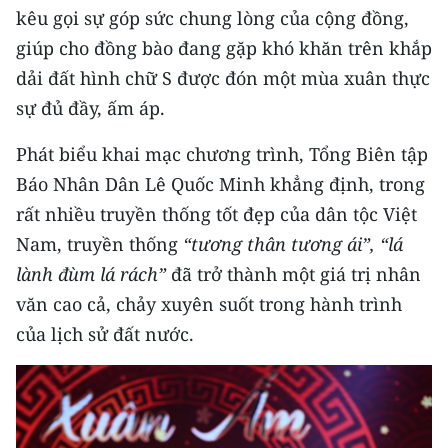
kêu gọi sự góp sức chung lòng của cộng đồng,
TIN MỚI
giúp cho đồng bào đang gặp khó khăn trên khắp
TIN ĐỊA PHƯƠNG
dải đất hình chữ S được đón một mùa xuân thực
sự đủ đầy, ấm áp.
Trung du và miền núi phía Bắc
Phát biểu khai mạc chương trình, Tổng Biên tập
Đồng bằng sông Hồng
Báo Nhân Dân Lê Quốc Minh khẳng định, trong
Bắc Trung Bộ
rất nhiều truyền thống tốt đẹp của dân tộc Việt
Nam, truyền thống
“tương thân tương ái”, “lá
Duyên hải Nam Trung Bộ và Tây
Nguyên
lành đùm lá rách”
đã trở thành một giá trị nhân
văn cao cả, chảy xuyên suốt trong hành trình
Đông Nam Bộ
của lịch sử đất nước.
Đồng bằng sông Cửu Long
Chuyên trang Hà Nội
Chuyên trang TP. Hồ Chí Minh