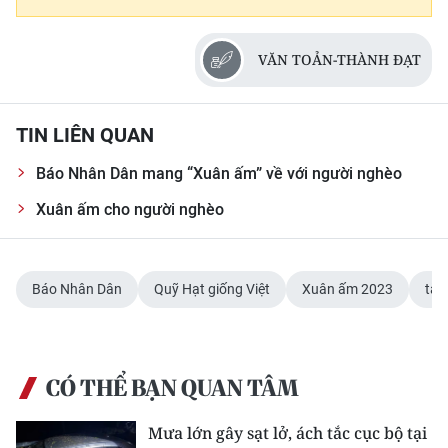
VĂN TOẢN-THÀNH ĐẠT
TIN LIÊN QUAN
Báo Nhân Dân mang “Xuân ấm” về với người nghèo
Xuân ấm cho người nghèo
Báo Nhân Dân
Quỹ Hạt giống Việt
Xuân ấm 2023
tặn
CÓ THỂ BẠN QUAN TÂM
Mưa lớn gây sạt lở, ách tắc cục bộ tại