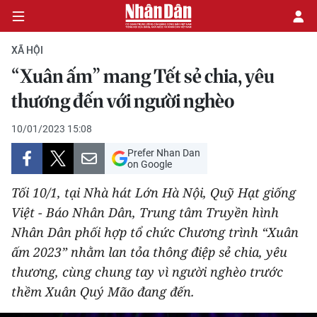
XÃ HỘI
“Xuân ấm” mang Tết sẻ chia, yêu
CHÍNH TRỊ
thương đến với người nghèo
KINH TẾ
10/01/2023 15:08
Prefer Nhan Dan
VĂN HÓA
on Google
Tối 10/1, tại Nhà hát Lớn Hà Nội, Quỹ Hạt giống
XÃ HỘI
Việt - Báo Nhân Dân, Trung tâm Truyền hình
Nhân Dân phối hợp tổ chức Chương trình “Xuân
PHÁP LUẬT
ấm 2023” nhằm lan tỏa thông điệp sẻ chia, yêu
DU LỊCH
thương, cùng chung tay vì người nghèo trước
thềm Xuân Quý Mão đang đến.
THẾ GIỚI