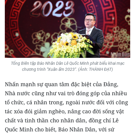
CHUYÊN ĐỀ
CÁC CHUYÊN TRANG
VỀ BÁO NHÂN DÂN
THỜI NAY
Tổng Biên tập Báo Nhân Dân Lê Quốc Minh phát biểu khai mạc
chương trình "Xuân ấm 2023". (Ảnh: THÀNH ĐẠT)
NHÂN DÂN CUỐI TUẦN
Nhấn mạnh sự quan tâm đặc biệt của Đảng,
NHÂN DÂN HẰNG THÁNG
Nhà nước cũng như vai trò đóng góp của nhiều
tổ chức, cá nhân trong, ngoài nước đối với công
MUA BÁO
tác xóa đói giảm nghèo, nâng cao đời sống vật
ĐỌC BÁO IN
chất và tinh thần cho nhân dân, đồng chí Lê
Quốc Minh cho biết, Báo Nhân Dân, với sứ