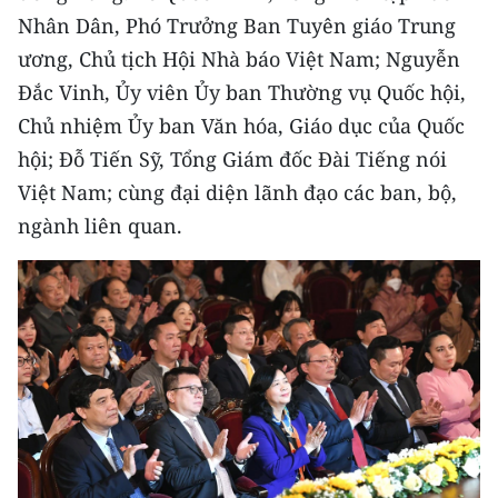
CHƯƠNG TRÌNH OCOP - MỖI XÃ
Nhân Dân, Phó Trưởng Ban Tuyên giáo Trung
MỘT SẢN PHẨM
ương, Chủ tịch Hội Nhà báo Việt Nam; Nguyễn
Đắc Vinh, Ủy viên Ủy ban Thường vụ Quốc hội,
RADIO
Chủ nhiệm Ủy ban Văn hóa, Giáo dục của Quốc
hội; Đỗ Tiến Sỹ, Tổng Giám đốc Đài Tiếng nói
MEDIA CENTER
Việt Nam; cùng đại diện lãnh đạo các ban, bộ,
E-Magazine
ngành liên quan.
Video
Media Chính trị
Media Kinh tế
Media Văn hóa
Media Xã hội