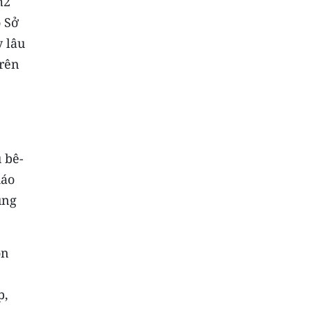
m2
 Sở
y lâu
trên
 bê-
háo
úng
ôn
p,