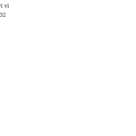
i vi
132