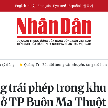
English
中文
Français
Русский
Español
한국어
ắt đối tượng vận chuyển, tàng trữ hơn 135kg vật liệu nổ và nhiều 
g trái phép trong khu
 ở TP Buôn Ma Thuột