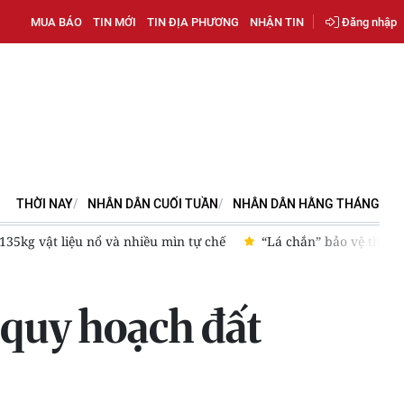
MUA BÁO
TIN MỚI
TIN ĐỊA PHƯƠNG
NHẬN TIN
Đăng nhập
THỜI NAY
NHÂN DÂN CUỐI TUẦN
NHÂN DÂN HẰNG THÁNG
mìn tự chế
“Lá chắn” bảo vệ thanh toán số
Lái xe được t
 quy hoạch đất