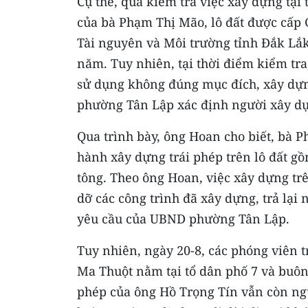
Cụ thể, qua kiểm tra việc xây dựng tại 
của bà Phạm Thị Mão, lô đất được cấp
Tài nguyên và Môi trường tỉnh Đắk Lắk
năm. Tuy nhiên, tại thời điểm kiểm tr
sử dụng không đúng mục đích, xây dựn
phường Tân Lập xác định người xây d
Qua trình bày, ông Hoan cho biết, bà
hành xây dựng trái phép trên lô đất gồm
tông. Theo ông Hoan, việc xây dựng trê
dỡ các công trình đã xây dựng, trả lại
yêu cầu của UBND phường Tân Lập.
Tuy nhiên, ngày 20-8, các phóng viên 
Ma Thuột nằm tại tổ dân phố 7 và buôn
phép của ông Hồ Trọng Tín vẫn còn ngu