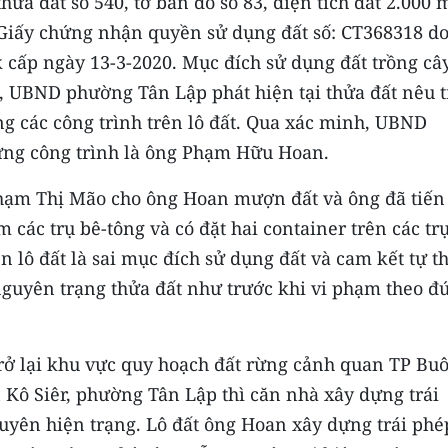
thửa đất số 540, tờ bản đồ số 83, diện tích đất 2.000 
 Giấy chứng nhận quyền sử dụng đất số: CT368318 do
 cấp ngày 13-3-2020. Mục đích sử dụng đất trồng câ
a, UBND phường Tân Lập phát hiện tại thửa đất nêu 
g các công trình trên lô đất. Qua xác minh, UBND
ựng công trình là ông Phạm Hữu Hoan.
 Phạm Thị Mão cho ông Hoan mượn đất và ông đã tiến
 các trụ bê-tông và có đặt hai container trên các trụ
n lô đất là sai mục đích sử dụng đất và cam kết tự t
 nguyên trạng thửa đất như trước khi vi phạm theo đ
trở lại khu vực quy hoạch đất rừng cảnh quan TP Bu
 Kô Siêr, phường Tân Lập thì căn nhà xây dựng trái
yên hiện trạng. Lô đất ông Hoan xây dựng trái phé