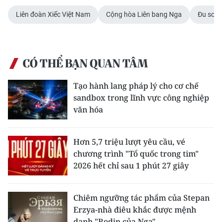
ENGLISH
Liên đoàn Xiếc Việt Nam
Cộng hòa Liên bang Nga
Đu son
中文
FRANÇAIS
CÓ THỂ BẠN QUAN TÂM
РУССКИЙ
Tạo hành lang pháp lý cho cơ chế
sandbox trong lĩnh vực công nghiệp
ESPAÑOL
văn hóa
한국어
Hơn 5,7 triệu lượt yêu cầu, vé
chương trình "Tổ quốc trong tim"
2026 hết chỉ sau 1 phút 27 giây
Chiêm ngưỡng tác phẩm của Stepan
Erzya-nhà điêu khắc được mệnh
danh "Rodin của Nga"