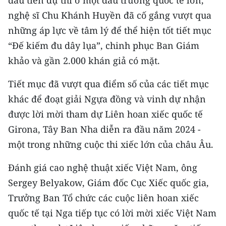
đầu tiên dự thi ở một đấu trường quốc tế lớn,
TIN MỚI
nghệ sĩ Chu Khánh Huyền đã cố gắng vượt qua
những áp lực về tâm lý để thể hiện tốt tiết mục
TIN ĐỊA PHƯƠNG
“Đế kiếm đu dây lụa”, chinh phục Ban Giám
Trung du và miền núi phía Bắc
khảo và gần 2.000 khán giả có mặt.
Đồng bằng sông Hồng
Tiết mục đã vượt qua điểm số của các tiết mục
khác để đoạt giải Ngựa đồng và vinh dự nhận
Bắc Trung Bộ
được lời mời tham dự Liên hoan xiếc quốc tế
Duyên hải Nam Trung Bộ và Tây
Girona, Tây Ban Nha diễn ra đầu năm 2024 -
Nguyên
một trong những cuộc thi xiếc lớn của châu Âu.
Đông Nam Bộ
Đánh giá cao nghệ thuật xiếc Việt Nam, ông
Đồng bằng sông Cửu Long
Sergey Belyakow, Giám đốc Cục Xiếc quốc gia,
Trưởng Ban Tổ chức các cuộc liên hoan xiếc
Chuyên trang Hà Nội
quốc tế tại Nga tiếp tục có lời mời xiếc Việt Nam
Chuyên trang TP. Hồ Chí Minh