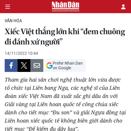
VĂN HÓA
Xiếc Việt thắng lớn khi “đem chuông
CHÍNH TRỊ
đi đánh xứ người”
KINH TẾ
14/11/2022 10:44
Prefer Nhan Dan
VĂN HÓA
on Google
Tham gia hai sân chơi nghệ thuật lớn vừa được
XÃ HỘI
tổ chức tại Liên bang Nga, các nghệ sĩ của Liên
đoàn xiếc Việt Nam đã xuất sắc ghi dấu ấn với
PHÁP LUẬT
Giải vàng tại Liên hoan quốc tế công chúa xiếc
DU LỊCH
dành cho tiết mục “Đu son” và giải Ngựa đồng tại
Liên hoan xiếc quốc tế không biên giới dành cho
THẾ GIỚI
tiết mục “Đế kiếm đu dây lụa”.