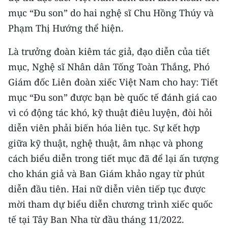
CHƯƠNG TRÌNH OCOP - MỖI XÃ
mục “Đu son” do hai nghệ sĩ Chu Hồng Thúy và
MỘT SẢN PHẨM
Phạm Thị Hướng thể hiện.
RADIO
Là trưởng đoàn kiêm tác giả, đạo diễn của tiết
mục, Nghệ sĩ Nhân dân Tống Toàn Thắng, Phó
MEDIA CENTER
Giám đốc Liên đoàn xiếc Việt Nam cho hay: Tiết
mục “Đu son” được bạn bè quốc tế đánh giá cao
E-Magazine
vì có động tác khó, kỹ thuật điêu luyện, đòi hỏi
Video
diễn viên phải biến hóa liên tục. Sự kết hợp
giữa kỹ thuật, nghệ thuật, âm nhạc và phong
Media Chính trị
cách biểu diễn trong tiết mục đã để lại ấn tượng
Media Kinh tế
cho khán giả và Ban Giám khảo ngay từ phút
Media Văn hóa
diễn đầu tiên. Hai nữ diễn viên tiếp tục được
mời tham dự biểu diễn chương trình xiếc quốc
Media Xã hội
tế tại Tây Ban Nha từ đầu tháng 11/2022.