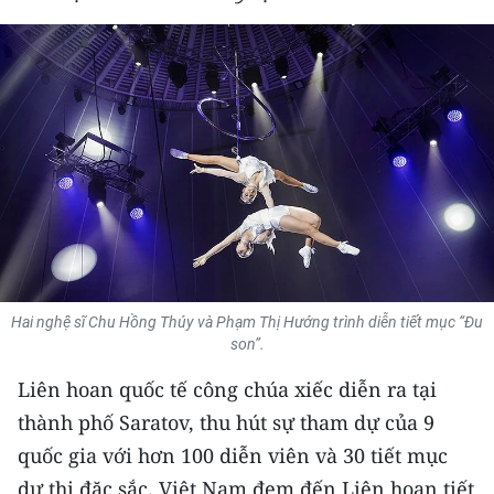
THỂ THAO
GIÁO DỤC
Y TẾ
KHOA HỌC - CÔNG NGHỆ
MÔI TRƯỜNG
BẠN ĐỌC
Hai nghệ sĩ Chu Hồng Thúy và Phạm Thị Hướng trình diễn tiết mục “Đu
KIỂM CHỨNG THÔNG TIN
son”.
Liên hoan quốc tế công chúa xiếc diễn ra tại
TRI THỨC CHUYÊN SÂU
thành phố Saratov, thu hút sự tham dự của 9
54 DÂN TỘC VIỆT NAM
quốc gia với hơn 100 diễn viên và 30 tiết mục
dự thi đặc sắc. Việt Nam đem đến Liên hoan tiết