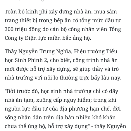
CHƯƠNG TRÌNH OCOP - MỖI XÃ
MỘT SẢN PHẨM
Toàn bộ kinh phí xây dựng nhà ăn, mua sắm
trang thiết bị trong bếp ăn có tổng mức đầu tư
RADIO
300 triệu đồng do cán bộ công nhân viên Tổng
Công ty Điện lực miền bắc ủng hộ.
MEDIA CENTER
Thầy Nguyễn Trung Nghĩa, Hiệu trường Tiểu
E-Magazine
học Sính Phình 2, cho biết, công trình nhà ăn
mới được hỗ trợ xây dựng, sẽ giúp thầy và trò
Video
nhà trường vơi nỗi lo thường trực bấy lâu nay.
Media Chính trị
"Bởi trước đó, học sinh nhà trường chỉ có dãy
Media Kinh tế
nhà ăn tạm, xuống cấp nguy hiểm; trong khi
Media Văn hóa
nguồn lực đầu tư của địa phương hạn chế, đời
sống nhân dân trên địa bàn nhiều khó khăn
Media Xã hội
chưa thể ủng hộ, hỗ trợ xây dựng" - thầy Nguyễn