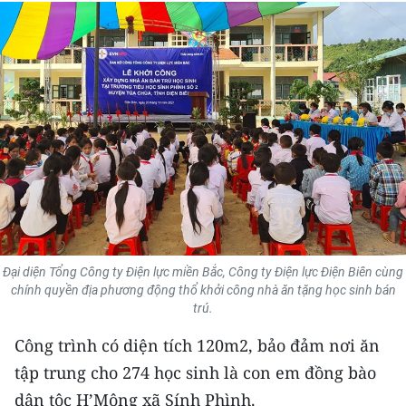
THỂ THAO
GIÁO DỤC
Y TẾ
KHOA HỌC - CÔNG NGHỆ
MÔI TRƯỜNG
BẠN ĐỌC
Đại diện Tổng Công ty Điện lực miền Bắc, Công ty Điện lực Điện Biên cùng
KIỂM CHỨNG THÔNG TIN
chính quyền địa phương động thổ khởi công nhà ăn tặng học sinh bán
trú.
TRI THỨC CHUYÊN SÂU
Công trình có diện tích 120m2, bảo đảm nơi ăn
54 DÂN TỘC VIỆT NAM
tập trung cho 274 học sinh là con em đồng bào
dân tộc H’Mông xã Sính Phình.