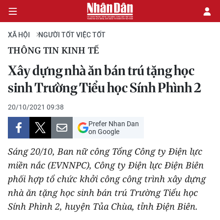
XÃ HỘI
NGƯỜI TỐT VIỆC TỐT
THÔNG TIN KINH TẾ
CHÍNH TRỊ
Xây dựng nhà ăn bán trú tặng học
sinh Trường Tiểu học Sính Phình 2
KINH TẾ
20/10/2021 09:38
VĂN HÓA
Prefer Nhan Dan
on Google
XÃ HỘI
Sáng 20/10, Ban nữ công Tổng Công ty Điện lực
PHÁP LUẬT
miền nắc (EVNNPC), Công ty Điện lực Điện Biên
phối hợp tổ chức khởi công công trình xây dựng
DU LỊCH
nhà ăn tặng học sinh bán trú Trường Tiểu học
Sính Phình 2, huyện Tủa Chùa, tỉnh Điện Biên.
THẾ GIỚI