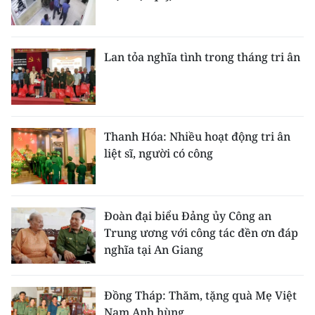
CHUYÊN ĐỀ
Lan tỏa nghĩa tình trong tháng tri ân
CÁC CHUYÊN TRANG
VỀ BÁO NHÂN DÂN
Thanh Hóa: Nhiều hoạt động tri ân
THỜI NAY
liệt sĩ, người có công
NHÂN DÂN CUỐI TUẦN
NHÂN DÂN HẰNG THÁNG
Đoàn đại biểu Đảng ủy Công an
Trung ương với công tác đền ơn đáp
MUA BÁO
nghĩa tại An Giang
ĐỌC BÁO IN
Đồng Tháp: Thăm, tặng quà Mẹ Việt
Nam Anh hùng