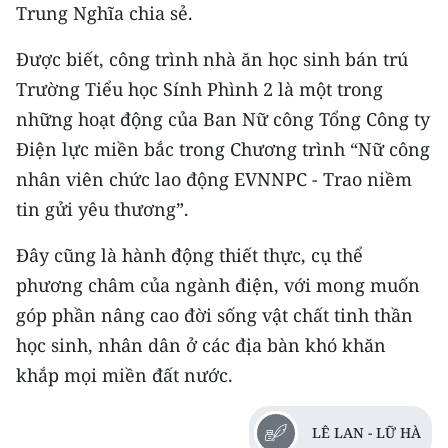
Media Pháp luật
Trung Nghĩa chia sẻ.
Media Du lịch
Được biết, công trình nhà ăn học sinh bán trú
Trường Tiểu học Sính Phình 2 là một trong
Media Thế giới
những hoạt động của Ban Nữ công Tổng Công ty
Media Thể thao
Điện lực miền bắc trong Chương trình “Nữ công
nhân viên chức lao động EVNNPC - Trao niềm
Media Giáo dục
tin gửi yêu thương”.
Media Y tế
Đây cũng là hành động thiết thực, cụ thể
Media Khoa học - Công nghệ
phương châm của ngành điện, với mong muốn
góp phần nâng cao đời sống vật chất tinh thần
Media Môi trường
học sinh, nhân dân ở các địa bàn khó khăn
Ảnh
khắp mọi miền đất nước.
Infographic
LÊ LAN - LỮ HÀ