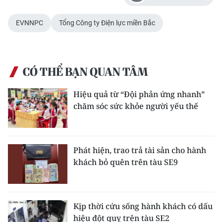
TIN MỚI
EVNNPC
Tổng Công ty Điện lực miền Bắc
TIN ĐỊA PHƯƠNG
Trung du và miền núi phía Bắc
CÓ THỂ BẠN QUAN TÂM
Đồng bằng sông Hồng
Hiệu quả từ “Đội phản ứng nhanh”
Bắc Trung Bộ
chăm sóc sức khỏe người yếu thế
Duyên hải Nam Trung Bộ và Tây
Nguyên
Phát hiện, trao trả tài sản cho hành
Đông Nam Bộ
khách bỏ quên trên tàu SE9
Đồng bằng sông Cửu Long
Chuyên trang Hà Nội
Kịp thời cứu sống hành khách có dấu
hiệu đột quỵ trên tàu SE2
Chuyên trang TP. Hồ Chí Minh