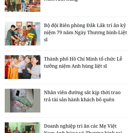
ENGLISH
中文
Bộ đội Biên phòng Đắk Lắk tri ân kỷ
FRANÇAIS
niệm 79 năm Ngày Thương binh-Liệt
sĩ
РУССКИЙ
Thành phố Hồ Chí Minh tổ chức Lễ
ESPAÑOL
tưởng niệm Anh hùng liệt sĩ
한국어
Nhân viên đường sắt kịp thời trao
trả tài sản hành khách bỏ quên
Doanh nghiệp tri ân các Mẹ Việt