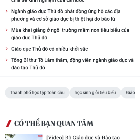
chia sẻ kinh nghiệm của cả nước
Ngành giáo dục Thủ đô phát động ủng hộ các địa
phương và cơ sở giáo dục bị thiệt hại do bão lũ
Mùa khai giảng ở ngôi trường mầm non tiêu biểu của
giáo dục Thủ đô
Giáo dục Thủ đô có nhiều khởi sắc
Tổng Bí thư Tô Lâm thăm, động viên ngành giáo dục và
đào tạo Thủ đô
Thành phố học tập toàn cầu
học sinh giỏi tiêu biểu
Giáo d
CÓ THỂ BẠN QUAN TÂM
[Video] Bộ Giáo dục và Đào tạo