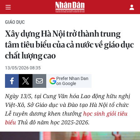
GIÁO DỤC
Xây dựng Hà Nội trở thành trung
CHÍNH TRỊ
tâm tiêu biểu của cả nước về giáo dục
chất lượng cao
KINH TẾ
13/05/2026 08:35
VĂN HÓA
Prefer Nhan Dan
on Google
XÃ HỘI
Ngày 13/5, tại Cung Văn hóa Lao động hữu nghị
PHÁP LUẬT
Việt-Xô, Sở Giáo dục và Đào tạo Hà Nội tổ chức
Lễ tuyên dương khen thưởng
học sinh giỏi tiêu
DU LỊCH
biểu
Thủ đô năm học 2025-2026.
THẾ GIỚI