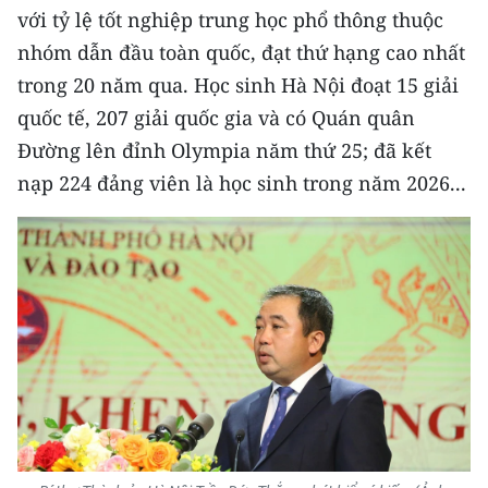
Media Pháp luật
với tỷ lệ tốt nghiệp trung học phổ thông thuộc
nhóm dẫn đầu toàn quốc, đạt thứ hạng cao nhất
Media Du lịch
trong 20 năm qua. Học sinh Hà Nội đoạt 15 giải
Media Thế giới
quốc tế, 207 giải quốc gia và có Quán quân
Đường lên đỉnh Olympia năm thứ 25; đã kết
Media Thể thao
nạp 224 đảng viên là học sinh trong năm 2026...
Media Giáo dục
Media Y tế
Media Khoa học - Công nghệ
Media Môi trường
Ảnh
Infographic