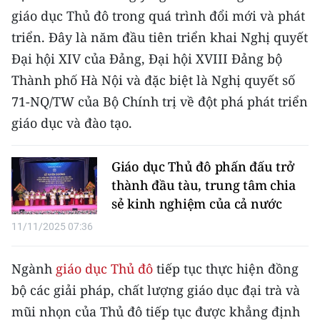
CHƯƠNG TRÌNH OCOP - MỖI XÃ
giáo dục Thủ đô trong quá trình đổi mới và phát
MỘT SẢN PHẨM
triển. Đây là năm đầu tiên triển khai Nghị quyết
Đại hội XIV của Đảng, Đại hội XVIII Đảng bộ
RADIO
Thành phố Hà Nội và đặc biệt là Nghị quyết số
71-NQ/TW của Bộ Chính trị về đột phá phát triển
MEDIA CENTER
giáo dục và đào tạo.
E-Magazine
Giáo dục Thủ đô phấn đấu trở
Video
thành đầu tàu, trung tâm chia
Media Chính trị
sẻ kinh nghiệm của cả nước
11/11/2025 07:36
Media Kinh tế
Media Văn hóa
Ngành
giáo dục Thủ đô
tiếp tục thực hiện đồng
bộ các giải pháp, chất lượng giáo dục đại trà và
Media Xã hội
mũi nhọn của Thủ đô tiếp tục được khẳng định