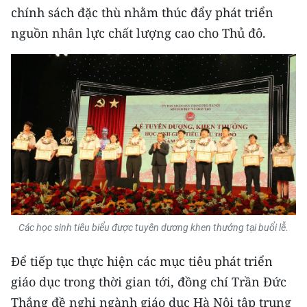
ENGLISH
chính sách đặc thù nhằm thúc đẩy phát triển
nguồn nhân lực chất lượng cao cho Thủ đô.
中文
FRANÇAIS
РУССКИЙ
ESPAÑOL
한국어
Các học sinh tiêu biểu được tuyên dương khen thưởng tại buổi lễ.
Để tiếp tục thực hiện các mục tiêu phát triển
giáo dục trong thời gian tới, đồng chí Trần Đức
Thắng đề nghị ngành giáo dục Hà Nội tập trung