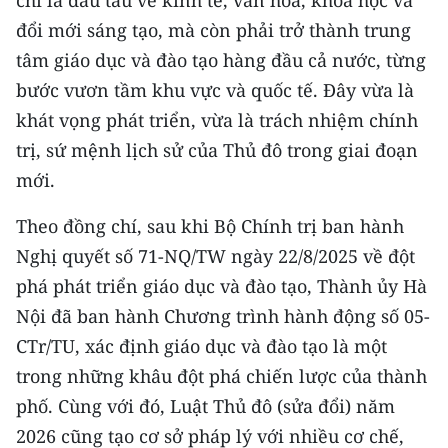
chỉ là đầu tàu về kinh tế, văn hóa, khoa học và
đổi mới sáng tạo, mà còn phải trở thành trung
CHUYÊN ĐỀ
tâm giáo dục và đào tạo hàng đầu cả nước, từng
bước vươn tầm khu vực và quốc tế. Đây vừa là
CÁC CHUYÊN TRANG
khát vọng phát triển, vừa là trách nhiệm chính
trị, sứ mệnh lịch sử của Thủ đô trong giai đoạn
VỀ BÁO NHÂN DÂN
mới.
THỜI NAY
Theo đồng chí, sau khi Bộ Chính trị ban hành
NHÂN DÂN CUỐI TUẦN
Nghị quyết số 71-NQ/TW ngày 22/8/2025 về đột
phá phát triển giáo dục và đào tạo, Thành ủy Hà
NHÂN DÂN HẰNG THÁNG
Nội đã ban hành Chương trình hành động số 05-
CTr/TU, xác định giáo dục và đào tạo là một
MUA BÁO
trong những khâu đột phá chiến lược của thành
ĐỌC BÁO IN
phố. Cùng với đó, Luật Thủ đô (sửa đổi) năm
2026 cũng tạo cơ sở pháp lý với nhiều cơ chế,