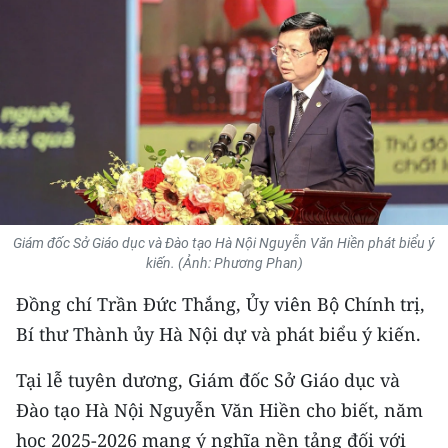
THỂ THAO
GIÁO DỤC
Y TẾ
KHOA HỌC - CÔNG NGHỆ
MÔI TRƯỜNG
Giám đốc Sở Giáo dục và Đào tạo Hà Nội Nguyễn Văn Hiền phát biểu ý
BẠN ĐỌC
kiến. (Ảnh: Phương Phan)
Đồng chí Trần Đức Thắng, Ủy viên Bộ Chính trị,
KIỂM CHỨNG THÔNG TIN
Bí thư Thành ủy Hà Nội dự và phát biểu ý kiến.
TRI THỨC CHUYÊN SÂU
Tại lễ tuyên dương, Giám đốc Sở Giáo dục và
54 DÂN TỘC VIỆT NAM
Đào tạo Hà Nội Nguyễn Văn Hiền cho biết, năm
học 2025-2026 mang ý nghĩa nền tảng đối với