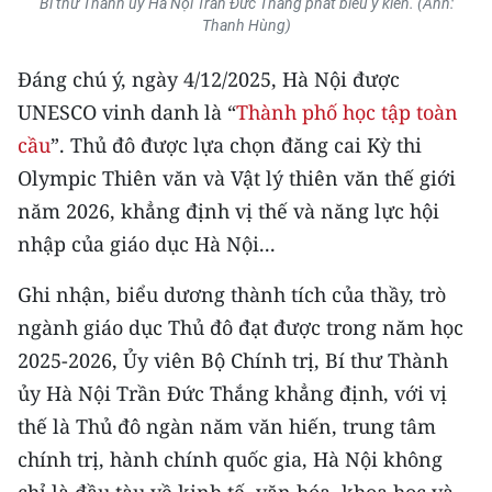
Bí thư Thành ủy Hà Nội Trần Đức Thắng phát biểu ý kiến. (Ảnh:
TIN MỚI
Thanh Hùng)
TIN ĐỊA PHƯƠNG
Đáng chú ý, ngày 4/12/2025, Hà Nội được
UNESCO vinh danh là “
Thành phố học tập toàn
Trung du và miền núi phía Bắc
cầu
”. Thủ đô được lựa chọn đăng cai Kỳ thi
Đồng bằng sông Hồng
Olympic Thiên văn và Vật lý thiên văn thế giới
năm 2026, khẳng định vị thế và năng lực hội
Bắc Trung Bộ
nhập của giáo dục Hà Nội...
Duyên hải Nam Trung Bộ và Tây
Ghi nhận, biểu dương thành tích của thầy, trò
Nguyên
ngành giáo dục Thủ đô đạt được trong năm học
Đông Nam Bộ
2025-2026, Ủy viên Bộ Chính trị, Bí thư Thành
Đồng bằng sông Cửu Long
ủy Hà Nội Trần Đức Thắng khẳng định, với vị
thế là Thủ đô ngàn năm văn hiến, trung tâm
Chuyên trang Hà Nội
chính trị, hành chính quốc gia, Hà Nội không
Chuyên trang TP. Hồ Chí Minh