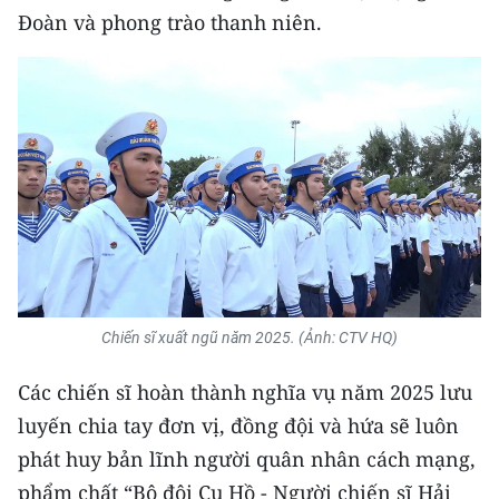
Media Pháp luật
Đoàn và phong trào thanh niên.
Media Du lịch
Media Thế giới
Media Thể thao
Media Giáo dục
Media Y tế
Media Khoa học - Công nghệ
Chiến sĩ xuất ngũ năm 2025. (Ảnh: CTV HQ)
Media Môi trường
Các chiến sĩ hoàn thành nghĩa vụ năm 2025 lưu
Ảnh
luyến chia tay đơn vị, đồng đội và hứa sẽ luôn
Infographic
phát huy bản lĩnh người quân nhân cách mạng,
phẩm chất “Bộ đội Cụ Hồ - Người chiến sĩ Hải