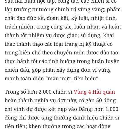
Sau hai năm học tập, công tác, các chiến sĩ có
CHƯƠNG TRÌNH OCOP - MỖI XÃ
lập trường tư tưởng chính trị vững vàng; phẩm
MỘT SẢN PHẨM
chất đạo đức tốt, đoàn kết, kỷ luật, nhiệt tình,
trách nhiệm trong công tác, luôn nhận và hoàn
RADIO
thành tốt nhiệm vụ được giao; sử dụng, khai
MEDIA CENTER
thác thành thạo các loại trang bị kỹ thuật có
trong biên chế theo chuyên môn được đào tạo;
E-Magazine
thực hành tốt các tình huống trong huấn luyện
Video
chiến đấu, góp phần xây dựng đơn vị vững
mạnh toàn diện “mẫu mực, tiêu biểu”.
Media Chính trị
Trong số hơn 2.000 chiến sĩ
Vùng 4 Hải quân
Media Kinh tế
hoàn thành nghĩa vụ đợt này, có gần 50 đồng
Media Văn hóa
chí vinh dự được kết nạp vào Đảng; hơn 1.000
đồng chí được tặng thưởng danh hiệu Chiến sĩ
Media Xã hội
tiên tiến; khen thưởng trong các hoạt động