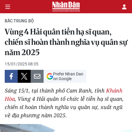
BẮC TRUNG BỘ
Vùng 4 Hải quân tiễn hạ sĩ quan,
CHÍNH TRỊ
chiến sĩ hoàn thành nghĩa vụ quân sự
năm 2025
KINH TẾ
15/01/2025 08:35
VĂN HÓA
Prefer Nhan Dan
on Google
XÃ HỘI
Sáng 15/1, tại thành phố Cam Ranh, tỉnh
Khánh
PHÁP LUẬT
Hòa
, Vùng 4 Hải quân tổ chức lễ tiễn hạ sĩ quan,
chiến sĩ hoàn thành nghĩa vụ quân sự, xuất ngũ
DU LỊCH
về địa phương năm 2025.
THẾ GIỚI