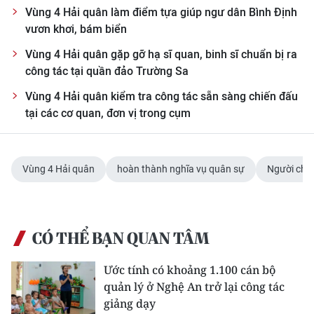
Vùng 4 Hải quân làm điểm tựa giúp ngư dân Bình Định
CHUYÊN ĐỀ
vươn khơi, bám biển
Vùng 4 Hải quân gặp gỡ hạ sĩ quan, binh sĩ chuẩn bị ra
CÁC CHUYÊN TRANG
công tác tại quần đảo Trường Sa
Vùng 4 Hải quân kiểm tra công tác sẵn sàng chiến đấu
VỀ BÁO NHÂN DÂN
tại các cơ quan, đơn vị trong cụm
THỜI NAY
Vùng 4 Hải quân
hoàn thành nghĩa vụ quân sự
Người chiế
NHÂN DÂN CUỐI TUẦN
NHÂN DÂN HẰNG THÁNG
CÓ THỂ BẠN QUAN TÂM
MUA BÁO
Ước tính có khoảng 1.100 cán bộ
ĐỌC BÁO IN
quản lý ở Nghệ An trở lại công tác
giảng dạy