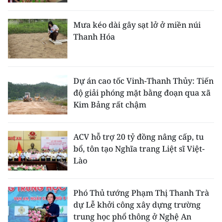
ENGLISH
Mưa kéo dài gây sạt lở ở miền núi
中文
Thanh Hóa
FRANÇAIS
РУССКИЙ
Dự án cao tốc Vinh-Thanh Thủy: Tiến
độ giải phóng mặt bằng đoạn qua xã
ESPAÑOL
Kim Bảng rất chậm
한국어
ACV hỗ trợ 20 tỷ đồng nâng cấp, tu
bổ, tôn tạo Nghĩa trang Liệt sĩ Việt-
Lào
Phó Thủ tướng Phạm Thị Thanh Trà
dự Lễ khởi công xây dựng trường
trung học phổ thông ở Nghệ An