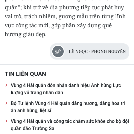
TIN MỚI
quân”; khi trở về địa phương tiếp tục phát huy
vai trò, trách nhiệm, gương mẫu trên từng lĩnh
TIN ĐỊA PHƯƠNG
vực công tác mới, góp phần xây dựng quê
hương giàu đẹp.
Trung du và miền núi phía Bắc
Đồng bằng sông Hồng
LÊ NGỌC - PHONG NGUYÊN
Bắc Trung Bộ
Duyên hải Nam Trung Bộ và Tây
TIN LIÊN QUAN
Nguyên
Vùng 4 Hải quân đón nhận danh hiệu Anh hùng Lực
lượng vũ trang nhân dân
Đông Nam Bộ
Bộ Tư lệnh Vùng 4 Hải quân dâng hương, dâng hoa tri
Đồng bằng sông Cửu Long
ân anh hùng, liệt sĩ
Chuyên trang Hà Nội
Vùng 4 Hải quân và công tác chăm sức khỏe cho bộ đội
quần đảo Trường Sa
Chuyên trang TP. Hồ Chí Minh