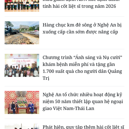
tính hài cốt liệt sĩ trong năm 2026
Hàng chục km đê sông ở Nghệ An bị
xuống cấp cần sớm được nâng cấp
Chương trình “Ánh sáng và Nụ cười”
khám bệnh miễn phí và tặng gần
1.700 suất quà cho người dân Quảng
Trị
Nghệ An tổ chức nhiều hoạt động kỷ
niệm 50 năm thiết lập quan hệ ngoại
giao Việt Nam-Thái Lan
Phát hiện, quy tập thêm hài cốt liệt sĩ