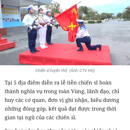
THỂ THAO
GIÁO DỤC
Y TẾ
KHOA HỌC - CÔNG NGHỆ
MÔI TRƯỜNG
Chiến sĩ tuyên thệ. (Ảnh: CTV HQ)
BẠN ĐỌC
Tại 5 địa điểm diễn ra lễ tiễn chiến sĩ hoàn
KIỂM CHỨNG THÔNG TIN
thành nghĩa vụ trong toàn Vùng, lãnh đạo, chỉ
huy các cơ quan, đơn vị ghi nhận, biểu dương
TRI THỨC CHUYÊN SÂU
những đóng góp, kết quả đạt được trong thời
gian tại ngũ của các chiến sĩ.
54 DÂN TỘC VIỆT NAM