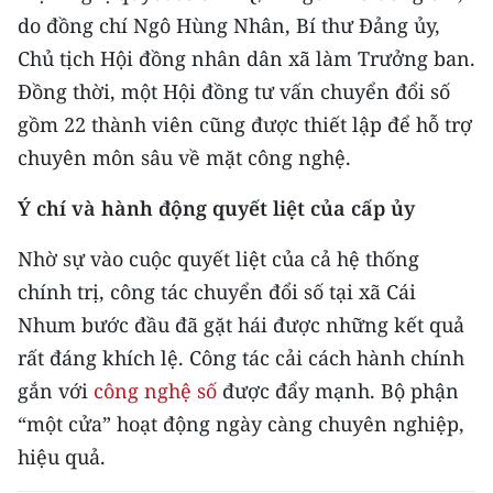
CHƯƠNG TRÌNH OCOP - MỖI XÃ
do đồng chí Ngô Hùng Nhân, Bí thư Đảng ủy,
MỘT SẢN PHẨM
Chủ tịch Hội đồng nhân dân xã làm Trưởng ban.
Đồng thời, một Hội đồng tư vấn chuyển đổi số
RADIO
gồm 22 thành viên cũng được thiết lập để hỗ trợ
chuyên môn sâu về mặt công nghệ.
MEDIA CENTER
Ý chí và hành động quyết liệt của cấp ủy
E-Magazine
Nhờ sự vào cuộc quyết liệt của cả hệ thống
Video
chính trị, công tác chuyển đổi số tại xã Cái
Media Chính trị
Nhum bước đầu đã gặt hái được những kết quả
rất đáng khích lệ. Công tác cải cách hành chính
Media Kinh tế
gắn với
công nghệ số
được đẩy mạnh. Bộ phận
Media Văn hóa
“một cửa” hoạt động ngày càng chuyên nghiệp,
Media Xã hội
hiệu quả.