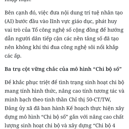
Bên cạnh đó, việc đưa nội dung trí tuệ nhân tạo
CHUYÊN ĐỀ
(AI) bước đầu vào lĩnh vực giáo dục, phát huy
CÁC CHUYÊN TRANG
vai trò của Tổ công nghệ số cộng đồng để hướng
dẫn người dân tiếp cận các nền tảng số đã tạo
VỀ BÁO NHÂN DÂN
nên không khí thi đua công nghệ sôi nổi khắp
các ấp.
THỜI NAY
Ba trụ cột vững chắc của mô hình “Chi bộ số”
NHÂN DÂN CUỐI TUẦN
Để khắc phục triệt để tình trạng sinh hoạt chi bộ
NHÂN DÂN HẰNG THÁNG
mang tính hình thức, nâng cao tính tương tác và
minh bạch theo tinh thần Chỉ thị 50-CT/TW,
MUA BÁO
Đảng ủy xã đã ban hành Kế hoạch thực hiện xây
ĐỌC BÁO IN
dựng mô hình “Chi bộ số” gắn với nâng cao chất
lượng sinh hoạt chi bộ và xây dựng “Chi bộ 4