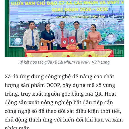
TIN MỚI
TIN ĐỊA PHƯƠNG
Trung du và miền núi phía Bắc
Đồng bằng sông Hồng
Bắc Trung Bộ
Ký kết hợp tác giữa xã Cái Nhum và VNPT Vĩnh Long.
Duyên hải Nam Trung Bộ và Tây
Xã đã ứng dụng công nghệ để nâng cao chất
Nguyên
lượng sản phẩm OCOP, xây dựng mã số vùng
Đông Nam Bộ
trồng, truy xuất nguồn gốc bằng mã QR. Hoạt
động sản xuất nông nghiệp bắt đầu tiếp cận
Đồng bằng sông Cửu Long
công nghệ số để theo dõi sát điều kiện thời tiết,
Chuyên trang Hà Nội
chủ động thích ứng với biến đổi khí hậu và xâm
nhập mặn.
Chuyên trang TP. Hồ Chí Minh