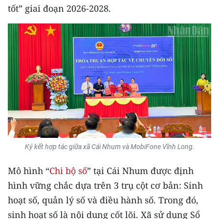
ENGLISH
tốt” giai đoạn 2026-2028.
中文
FRANÇAIS
РУССКИЙ
ESPAÑOL
한국어
Ký kết hợp tác giữa xã Cái Nhum và MobiFone Vĩnh Long.
Mô hình “
Chi bộ số
” tại Cái Nhum được định
hình vững chắc dựa trên 3 trụ cột cơ bản: Sinh
hoạt số, quản lý số và điều hành số. Trong đó,
sinh hoạt số là nội dung cốt lõi. Xã sử dụng Sổ