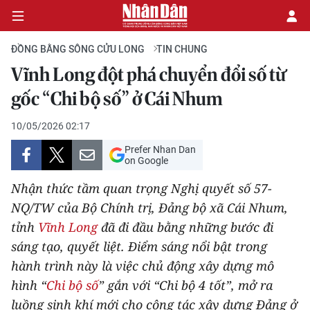
ĐỒNG BẰNG SÔNG CỬU LONG
TIN CHUNG
Vĩnh Long đột phá chuyển đổi số từ
CHÍNH TRỊ
gốc “Chi bộ số” ở Cái Nhum
KINH TẾ
10/05/2026 02:17
Prefer Nhan Dan
VĂN HÓA
on Google
Nhận thức tầm quan trọng Nghị quyết số 57-
XÃ HỘI
NQ/TW của Bộ Chính trị, Đảng bộ xã Cái Nhum,
tỉnh
Vĩnh Long
đã đi đầu bằng những bước đi
PHÁP LUẬT
sáng tạo, quyết liệt. Điểm sáng nổi bật trong
DU LỊCH
hành trình này là việc chủ động xây dựng mô
hình “
Chi bộ số
” gắn với “Chi bộ 4 tốt”, mở ra
THẾ GIỚI
luồng sinh khí mới cho công tác xây dựng Đảng ở