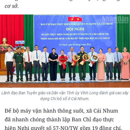
cơ sở.
THỂ THAO
GIÁO DỤC
Y TẾ
KHOA HỌC - CÔNG NGHỆ
MÔI TRƯỜNG
BẠN ĐỌC
KIỂM CHỨNG THÔNG TIN
Lãnh đạo Ban Tuyên giáo và Dân vận Tỉnh ủy Vĩnh Long đánh giá cao xây
dựng Chi bộ số ở Cái Nhum.
TRI THỨC CHUYÊN SÂU
Để bộ máy vận hành thông suốt, xã Cái Nhum
54 DÂN TỘC VIỆT NAM
đã nhanh chóng thành lập Ban Chỉ đạo thực
hiện Nghị quyết số 57-NQ/TW gồm 19 đồng chí,