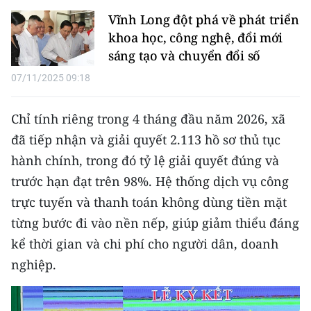
Media Pháp luật
Vĩnh Long đột phá về phát triển
Media Du lịch
khoa học, công nghệ, đổi mới
sáng tạo và chuyển đổi số
Media Thế giới
07/11/2025 09:18
Media Thể thao
Chỉ tính riêng trong 4 tháng đầu năm 2026, xã
Media Giáo dục
đã tiếp nhận và giải quyết 2.113 hồ sơ thủ tục
Media Y tế
hành chính, trong đó tỷ lệ giải quyết đúng và
trước hạn đạt trên 98%. Hệ thống dịch vụ công
Media Khoa học - Công nghệ
trực tuyến và thanh toán không dùng tiền mặt
Media Môi trường
từng bước đi vào nền nếp, giúp giảm thiểu đáng
kể thời gian và chi phí cho người dân, doanh
Ảnh
nghiệp.
Infographic