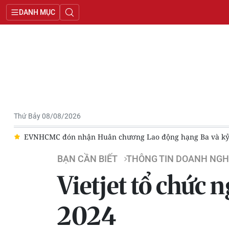
DANH MỤC
Thứ Bảy 08/08/2026
ập
Coteccons triển khai nền tảng quản trị nhân lực cho hơn
BẠN CẦN BIẾT
THÔNG TIN DOANH NGH
Vietjet tổ chức
2024