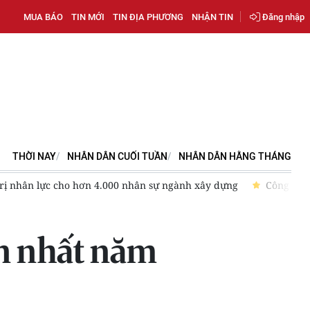
MUA BÁO
TIN MỚI
TIN ĐỊA PHƯƠNG
NHẬN TIN
Đăng nhập
THỜI NAY
NHÂN DÂN CUỐI TUẦN
NHÂN DÂN HẰNG THÁNG
 Trung Nam: Những dấu chân kiến tạo và khát vọng vươn mình cù
ớn nhất năm