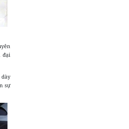
uyên
, đại
ề dày
n sự