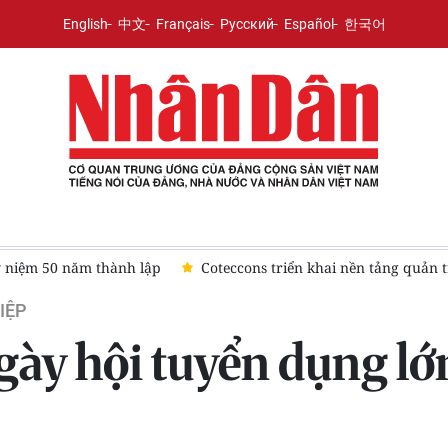
English
中文
Français
Русский
Español
한국어
 4.000 nhân sự ngành xây dựng
Công ty Cổ phần Xây dựng Bắc
IỆP
 ngày hội tuyển dụng l