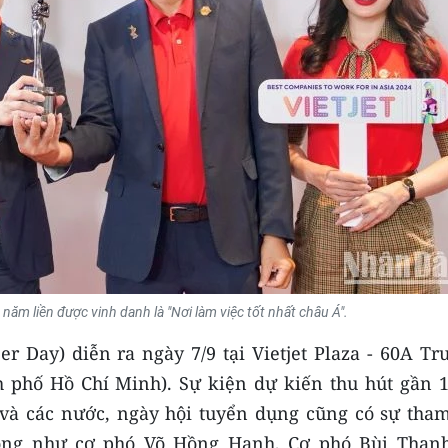
năm liền được vinh danh là "Nơi làm việc tốt nhất châu Á".
er Day) diễn ra ngày 7/9 tại Vietjet Plaza - 60A T
 phố Hồ Chí Minh). Sự kiện dự kiến thu hút gần 1
và các nước, ngày hội tuyển dụng cũng có sự tham
hông như cơ phó Võ Hồng Hạnh, Cơ phó Bùi Than