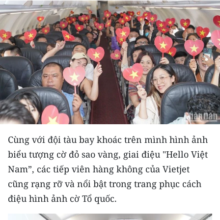
THỂ THAO
GIÁO DỤC
Y TẾ
KHOA HỌC - CÔNG NGHỆ
MÔI TRƯỜNG
BẠN ĐỌC
Cùng với đội tàu bay khoác trên mình hình ảnh
KIỂM CHỨNG THÔNG TIN
biểu tượng cờ đỏ sao vàng, giai điệu "Hello Việt
Nam”, các tiếp viên hàng không của Vietjet
TRI THỨC CHUYÊN SÂU
cũng rạng rỡ và nổi bật trong trang phục cách
điệu hình ảnh cờ Tổ quốc.
54 DÂN TỘC VIỆT NAM