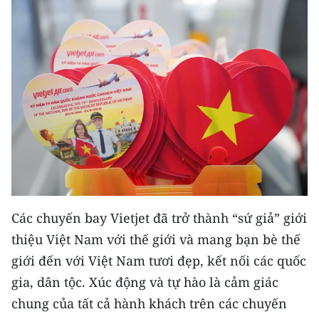
Media Pháp luật
Media Du lịch
Media Thế giới
Media Thể thao
Media Giáo dục
Media Y tế
Media Khoa học - Công nghệ
Các chuyến bay Vietjet đã trở thành “sứ giả” giới
Media Môi trường
thiệu Việt Nam với thế giới và mang bạn bè thế
Ảnh
giới đến với Việt Nam tươi đẹp, kết nối các quốc
gia, dân tộc. Xúc động và tự hào là cảm giác
Infographic
chung của tất cả hành khách trên các chuyến