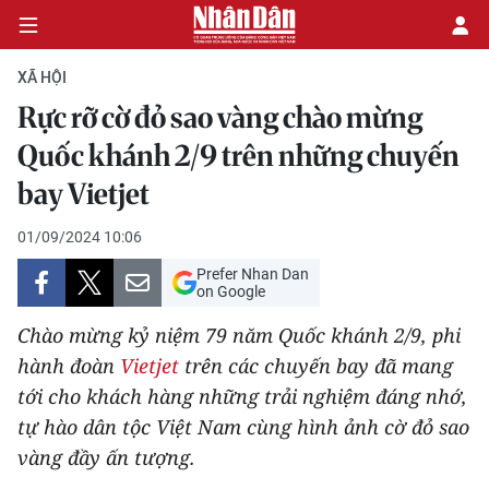
XÃ HỘI
Rực rỡ cờ đỏ sao vàng chào mừng
CHÍNH TRỊ
Quốc khánh 2/9 trên những chuyến
bay Vietjet
KINH TẾ
01/09/2024 10:06
VĂN HÓA
Prefer Nhan Dan
on Google
XÃ HỘI
Chào mừng kỷ niệm 79 năm Quốc khánh 2/9, phi
PHÁP LUẬT
hành đoàn
Vietjet
trên các chuyến bay đã mang
tới cho khách hàng những trải nghiệm đáng nhớ,
DU LỊCH
tự hào dân tộc Việt Nam cùng hình ảnh cờ đỏ sao
vàng đầy ấn tượng.
THẾ GIỚI