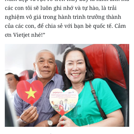
ENGLISH
các con tôi sẽ luôn ghi nhớ và tự hào, là trải
nghiệm vô giá trong hành trình trưởng thành
中文
của các con, để chia sẻ với bạn bè quốc tế. Cảm
FRANÇAIS
ơn Vietjet nhé!”
РУССКИЙ
ESPAÑOL
한국어