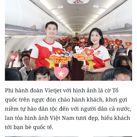
CHƯƠNG TRÌNH OCOP - MỖI XÃ
MỘT SẢN PHẨM
RADIO
MEDIA CENTER
E-Magazine
Video
Media Chính trị
Phi hành đoàn Vietjet với hình ảnh lá cờ Tổ
quốc trên ngực đón chào hành khách, khơi gợi
Media Kinh tế
niềm tự hào dân tộc đến với người dân cả nước,
Media Văn hóa
lan tỏa hình ảnh Việt Nam tươi đẹp, hiếu khách
Media Xã hội
tới bạn bè quốc tế.