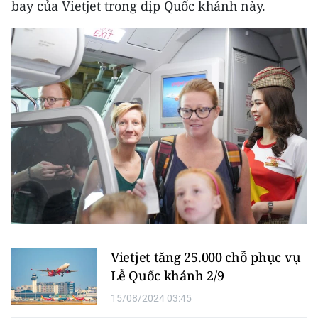
bay của Vietjet trong dịp Quốc khánh này.
TIN MỚI
TIN ĐỊA PHƯƠNG
Trung du và miền núi phía Bắc
Đồng bằng sông Hồng
Bắc Trung Bộ
Duyên hải Nam Trung Bộ và Tây
Nguyên
Đông Nam Bộ
Đồng bằng sông Cửu Long
Vietjet tăng 25.000 chỗ phục vụ
Lễ Quốc khánh 2/9
Chuyên trang Hà Nội
15/08/2024 03:45
Chuyên trang TP. Hồ Chí Minh