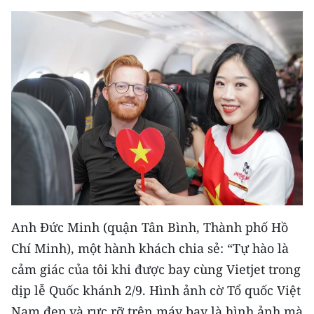
CHUYÊN ĐỀ
CÁC CHUYÊN TRANG
VỀ BÁO NHÂN DÂN
THỜI NAY
NHÂN DÂN CUỐI TUẦN
NHÂN DÂN HẰNG THÁNG
Anh Đức Minh (quận Tân Bình, Thành phố Hồ
MUA BÁO
Chí Minh), một hành khách chia sẻ: “Tự hào là
cảm giác của tôi khi được bay cùng Vietjet trong
ĐỌC BÁO IN
dịp lễ Quốc khánh 2/9. Hình ảnh cờ Tổ quốc Việt
Nam đẹp và rực rỡ trên máy bay là hình ảnh mà