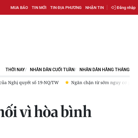
MUA BÁO
TIN MỚI
TIN ĐỊA PHƯƠNG
NHẬN TIN
Đăng nhập
THỜI NAY
NHÂN DÂN CUỐI TUẦN
NHÂN DÂN HẰNG THÁNG
y cơ phổ biến vũ khí hủy diệt hàng loạt
[Ảnh] Chủ tịch Quốc
nối vì hòa bình