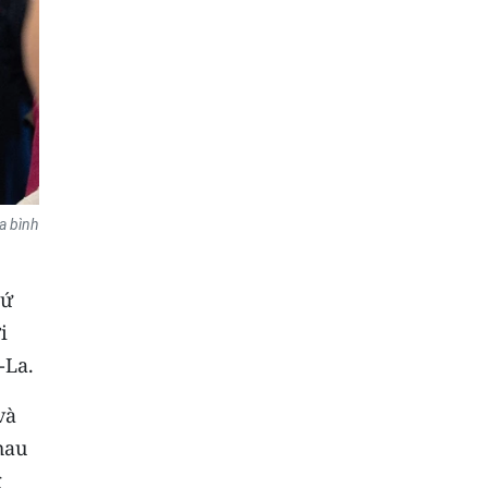
a bình
sứ
i
-La.
và
hau
g