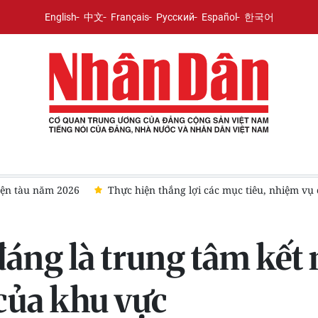
English
中文
Français
Русский
Español
한국어
u, nhiệm vụ của Nghị quyết số 19-NQ/TW
Ngăn chặn từ sớm ngu
áng là trung tâm kết 
của khu vực