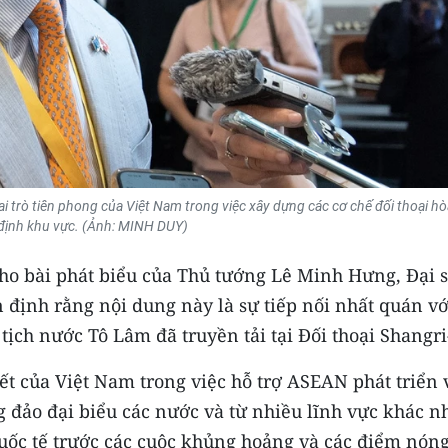
ai trò tiên phong của Việt Nam trong việc xây dựng các cơ chế đối thoại hò
định khu vực. (Ảnh: MINH DUY)
cho bài phát biểu của Thủ tướng Lê Minh Hưng, Đại 
 định rằng nội dung này là sự tiếp nối nhất quán vớ
ịch nước Tô Lâm đã truyền tải tại Đối thoại Shangri
t của Việt Nam trong việc hỗ trợ ASEAN phát triển 
g đảo đại biểu các nước và từ nhiều lĩnh vực khác n
uốc tế trước các cuộc khủng hoảng và các điểm nón