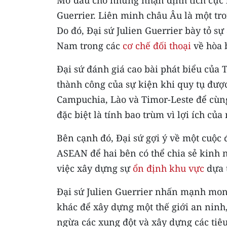
Guerrier. Liên minh châu Âu là một tr
Do đó, Đại sứ Julien Guerrier bày tỏ sự
Nam trong các
cơ chế đối thoại
về hòa 
Đại sứ đánh giá cao bài phát biểu củ
thành công của sự kiện khi quy tụ đượ
Campuchia, Lào và Timor-Leste để cùng
đặc biệt là tính bao trùm vì lợi ích c
Bên cạnh đó, Đại sứ gợi ý về một cuộc
ASEAN để hai bên có thể chia sẻ kinh 
việc xây dựng sự
ổn định khu vực
dựa t
Đại sứ Julien Guerrier nhấn mạnh mong
khác để xây dựng một thế giới an ninh,
ngừa các xung đột và xây dựng các tiêu