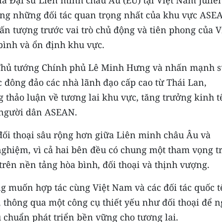
ong những đối tác quan trọng nhất của khu vực ASE
 ấn tượng trước vai trò chủ động và tiên phong của V
bình và ổn định khu vực.
a Thủ tướng Chính phủ Lê Minh Hưng và nhấn mạnh 
c đông đảo các nhà lãnh đạo cấp cao từ Thái Lan,
 thảo luận về tương lai khu vực, tăng trưởng kinh t
ủa người dân ASEAN.
 đối thoại sâu rộng hơn giữa Liên minh châu Âu và
nghiệm, vì cả hai bên đều có chung một tham vọng t
rên nền tảng hòa bình, đối thoại và thịnh vượng.
 muốn hợp tác cùng Việt Nam và các đối tác quốc t
 thông qua một công cụ thiết yếu như đối thoại để 
 chuẩn phát triển bền vững cho tương lai.