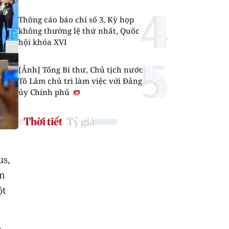
Thông cáo báo chí số 3, Kỳ họp
không thường lệ thứ nhất, Quốc
hội khóa XVI
[Ảnh] Tổng Bí thư, Chủ tịch nước
Tô Lâm chủ trì làm việc với Đảng
ủy Chính phủ
Thời tiết
Tỷ giá
us,
in
ột
n