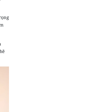
trọng
ồm
a
chẽ