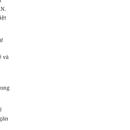
AN.
iệt
sự
ế và
rong
ế
ngăn