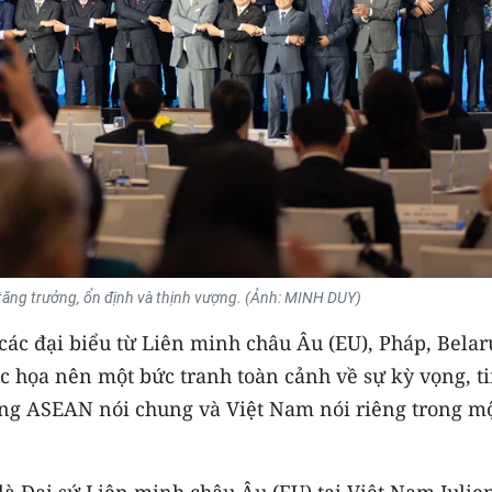
 tăng trưởng, ổn định và thịnh vượng. (Ảnh: MINH DUY)
ác đại biểu từ Liên minh châu Âu (EU), Pháp, Belar
 họa nên một bức tranh toàn cảnh về sự kỳ vọng, t
ng ASEAN nói chung và Việt Nam nói riêng trong m
à Đại sứ Liên minh châu Âu (EU) tại Việt Nam Julie