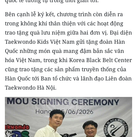
quốc tế tương tự trong thời gian tới.
CHUYÊN ĐỀ
Bên cạnh lễ ký kết, chương trình còn diễn ra
trong không khí thân thiện với các hoạt động
CÁC CHUYÊN TRANG
trao tặng quà lưu niệm giữa hai đơn vị. Đại diện
Taekwondo Kids Việt Nam gửi tặng đoàn Hàn
VỀ BÁO NHÂN DÂN
Quốc những món quà mang đậm bản sắc văn
hóa Việt Nam, trong khi Korea Black Belt Center
THỜI NAY
cũng trao tặng các sản phẩm truyền thống của
NHÂN DÂN CUỐI TUẦN
Hàn Quốc tới Ban tổ chức và lãnh đạo Liên đoàn
Taekwondo Hà Nội.
NHÂN DÂN HẰNG THÁNG
MUA BÁO
ĐỌC BÁO IN