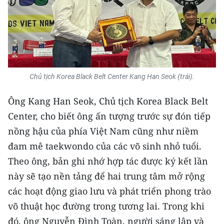
ENGLISH
中文
FRANÇAIS
Chủ tịch Korea Black Belt Center Kang Han Seok (trái).
РУССКИЙ
Ông Kang Han Seok, Chủ tịch Korea Black Belt
ESPAÑOL
Center, cho biết ông ấn tượng trước sự đón tiếp
한국어
nồng hậu của phía Việt Nam cũng như niềm
đam mê taekwondo của các võ sinh nhỏ tuổi.
Theo ông, bản ghi nhớ hợp tác được ký kết lần
này sẽ tạo nền tảng để hai trung tâm mở rộng
các hoạt động giao lưu và phát triển phong trào
võ thuật học đường trong tương lai. Trong khi
đó, ông Nguyễn Đình Toàn, người sáng lập và