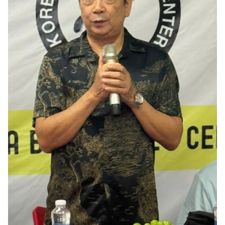
Media Pháp luật
Media Du lịch
Media Thế giới
Media Thể thao
Media Giáo dục
Media Y tế
Media Khoa học - Công nghệ
Media Môi trường
Ảnh
Infographic