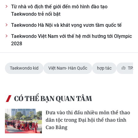
Từ nhà vô địch thế giới đến mô hình đào tạo
Taekwondo trẻ nổi bật
Taekwondo Hà Nội và khát vọng vươn tầm quốc tế
Taekwondo Việt Nam với thế hệ mới hướng tới Olympic
2028
Taekwondo kid
Việt Nam- Hàn Quốc
hợp tác
TP. H
CÓ THỂ BẠN QUAN TÂM
Đưa vào thi đấu nhiều môn thể thao
dân tộc trong Đại hội thể thao tỉnh
Cao Bằng