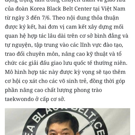
CHƯƠNG TRÌNH OCOP - MỖI XÃ
của đoàn Korea Black Belt Center tại Việt Nam
MỘT SẢN PHẨM
từ ngày 3 đến 7/6. Theo nội dung thỏa thuận
được ký kết, hai đơn vị cam kết xây dựng mối
RADIO
quan hệ hợp tác lâu dài trên cơ sở bình đẳng và
MEDIA CENTER
tự nguyện, tập trung vào các lĩnh vực đào tạo,
trao đổi chuyên môn, nâng cao kỹ thuật và tổ
E-Magazine
chức các giải đấu giao lưu quốc tế thường niên.
Video
Mô hình hợp tác này được kỳ vọng sẽ tạo thêm
cơ hội cọ xát cho các võ sinh trẻ, đồng thời góp
Media Chính trị
phần nâng cao chất lượng phong trào
Media Kinh tế
taekwondo ở cấp cơ sở.
Media Văn hóa
Media Xã hội