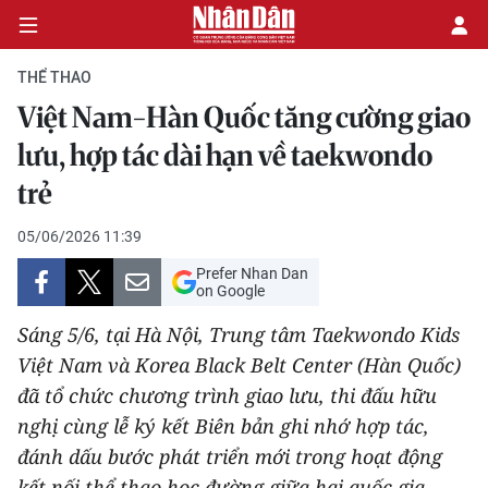
THỂ THAO
Việt Nam-Hàn Quốc tăng cường giao
CHÍNH TRỊ
lưu, hợp tác dài hạn về taekwondo
trẻ
KINH TẾ
05/06/2026 11:39
VĂN HÓA
Prefer Nhan Dan
on Google
XÃ HỘI
Sáng 5/6, tại Hà Nội, Trung tâm Taekwondo Kids
PHÁP LUẬT
Việt Nam và Korea Black Belt Center (Hàn Quốc)
đã tổ chức chương trình giao lưu, thi đấu hữu
DU LỊCH
nghị cùng lễ ký kết Biên bản ghi nhớ hợp tác,
đánh dấu bước phát triển mới trong hoạt động
THẾ GIỚI
kết nối thể thao học đường giữa hai quốc gia.