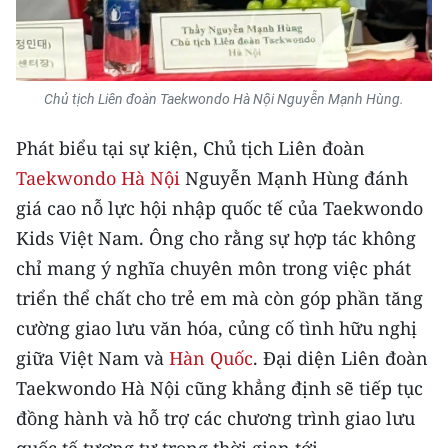
TIN MỚI
TIN ĐỊA PHƯƠNG
Chủ tịch Liên đoàn Taekwondo Hà Nội Nguyễn Mạnh Hùng.
Trung du và miền núi phía Bắc
Phát biểu tại sự kiện, Chủ tịch Liên đoàn
Đồng bằng sông Hồng
Taekwondo Hà Nội
Nguyễn Mạnh Hùng đánh
Bắc Trung Bộ
giá cao nỗ lực hội nhập quốc tế của Taekwondo
Kids Việt Nam. Ông cho rằng sự hợp tác không
Duyên hải Nam Trung Bộ và Tây
chỉ mang ý nghĩa chuyên môn trong việc phát
Nguyên
triển thể chất cho trẻ em mà còn góp phần tăng
Đông Nam Bộ
cường giao lưu văn hóa, củng cố tình hữu nghị
Đồng bằng sông Cửu Long
giữa Việt Nam và
Hàn Quốc
. Đại diện Liên đoàn
Taekwondo Hà Nội cũng khẳng định sẽ tiếp tục
Chuyên trang Hà Nội
đồng hành và hỗ trợ các chương trình giao lưu
Chuyên trang TP. Hồ Chí Minh