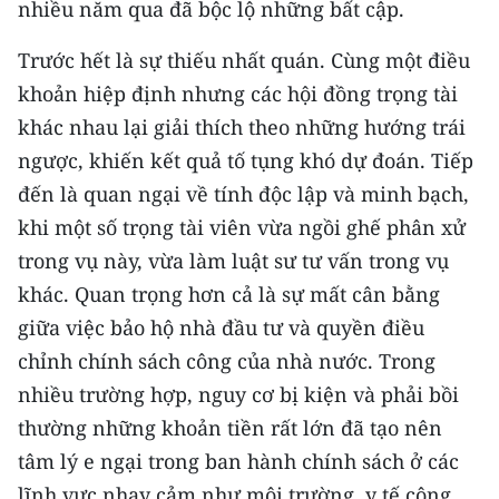
nhiều năm qua đã bộc lộ những bất cập.
TIN MỚI
Trước hết là sự thiếu nhất quán. Cùng một điều
TIN ĐỊA PHƯƠNG
khoản hiệp định nhưng các hội đồng trọng tài
khác nhau lại giải thích theo những hướng trái
Trung du và miền núi phía Bắc
ngược, khiến kết quả tố tụng khó dự đoán. Tiếp
Đồng bằng sông Hồng
đến là quan ngại về tính độc lập và minh bạch,
Bắc Trung Bộ
khi một số trọng tài viên vừa ngồi ghế phân xử
trong vụ này, vừa làm luật sư tư vấn trong vụ
Duyên hải Nam Trung Bộ và Tây
khác. Quan trọng hơn cả là sự mất cân bằng
Nguyên
giữa việc bảo hộ nhà đầu tư và quyền điều
Đông Nam Bộ
chỉnh chính sách công của nhà nước. Trong
nhiều trường hợp, nguy cơ bị kiện và phải bồi
Đồng bằng sông Cửu Long
thường những khoản tiền rất lớn đã tạo nên
Chuyên trang Hà Nội
tâm lý e ngại trong ban hành chính sách ở các
lĩnh vực nhạy cảm như môi trường, y tế công
Chuyên trang TP. Hồ Chí Minh