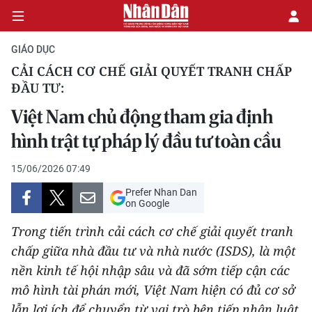
GIÁO DỤC
CẢI CÁCH CƠ CHẾ GIẢI QUYẾT TRANH CHẤP
ĐẦU TƯ:
CHÍNH TRỊ
Việt Nam chủ động tham gia định
KINH TẾ
hình trật tự pháp lý đầu tư toàn cầu
VĂN HÓA
15/06/2026 07:49
Prefer Nhan Dan
XÃ HỘI
on Google
PHÁP LUẬT
Trong tiến trình cải cách cơ chế giải quyết tranh
chấp giữa nhà đầu tư và nhà nước (ISDS), là một
DU LỊCH
nền kinh tế hội nhập sâu và đã sớm tiếp cận các
mô hình tài phán mới, Việt Nam hiện có đủ cơ sở
THẾ GIỚI
lẫn lợi ích để chuyển từ vai trò bên tiếp nhận luật