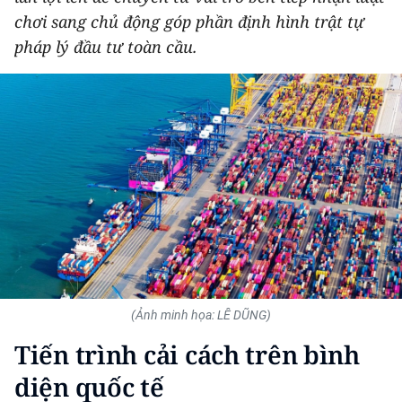
chơi sang chủ động góp phần định hình trật tự
THỂ THAO
pháp lý đầu tư toàn cầu.
GIÁO DỤC
Y TẾ
KHOA HỌC - CÔNG NGHỆ
MÔI TRƯỜNG
BẠN ĐỌC
KIỂM CHỨNG THÔNG TIN
(Ảnh minh họa: LÊ DŨNG)
TRI THỨC CHUYÊN SÂU
Tiến trình cải cách trên bình
54 DÂN TỘC VIỆT NAM
diện quốc tế