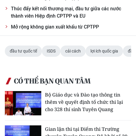
Thúc đẩy kết nối thương mại, đầu tư giữa các nước
thành viên Hiệp định CPTPP và EU
Mở rộng không gian xuất khẩu từ CPTPP
đầu tư quốc tế
ISDS
cải cách
lợi ích quốc gia
đầu
CÓ THỂ BẠN QUAN TÂM
Bộ Giáo dục và Đào tạo thông tin
thêm về quyết định tổ chức thi lại
cho 328 thí sinh Tuyên Quang
Gian lận thi tại Điểm thi Trường