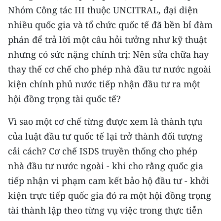
Media Pháp luật
Nhóm Công tác III thuộc UNCITRAL, đại diện
nhiều quốc gia và tổ chức quốc tế đã bền bỉ đàm
Media Du lịch
phán để trả lời một câu hỏi tưởng như kỹ thuật
Media Thế giới
nhưng có sức nặng chính trị: Nên sửa chữa hay
thay thế cơ chế cho phép nhà đầu tư nước ngoài
Media Thể thao
kiện chính phủ nước tiếp nhận đầu tư ra một
Media Giáo dục
hội đồng trọng tài quốc tế?
Media Y tế
Vì sao một cơ chế từng được xem là thành tựu
Media Khoa học - Công nghệ
của luật đầu tư quốc tế lại trở thành đối tượng
cải cách? Cơ chế ISDS truyền thống cho phép
Media Môi trường
nhà đầu tư nước ngoài - khi cho rằng quốc gia
Ảnh
tiếp nhận vi phạm cam kết bảo hộ đầu tư - khởi
kiện trực tiếp quốc gia đó ra một hội đồng trọng
Infographic
tài thành lập theo từng vụ việc trong thực tiễn