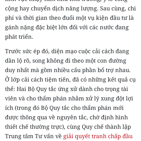
cộng hay chuyển dịch năng lượng. Sau cùng, chi
CHUYÊN ĐỀ
phí và thời gian theo đuổi một vụ kiện đầu tư là
gánh nặng đặc biệt lớn đối với các nước đang
CÁC CHUYÊN TRANG
phát triển.
VỀ BÁO NHÂN DÂN
Trước sức ép đó, diện mạo cuộc cải cách đang
dần lộ rõ, song không đi theo một con đường
THỜI NAY
duy nhất mà gồm nhiều cấu phần bổ trợ nhau.
Ở lớp cải cách tiệm tiến, đã có những kết quả cụ
NHÂN DÂN CUỐI TUẦN
thể: Hai Bộ Quy tắc ứng xử dành cho trọng tài
NHÂN DÂN HẰNG THÁNG
viên và cho thẩm phán nhằm xử lý xung đột lợi
ích (trong đó Bộ Quy tắc cho thẩm phán mới
MUA BÁO
được thông qua về nguyên tắc, chờ định hình
ĐỌC BÁO IN
thiết chế thường trực), cùng Quy chế thành lập
Trung tâm Tư vấn về
giải quyết tranh chấp đầu