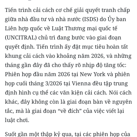
CHƯƠNG TRÌNH OCOP - MỖI XÃ
Tiến trình cải cách cơ chế giải quyết tranh chấp
MỘT SẢN PHẨM
giữa nhà đầu tư và nhà nước (ISDS) do Ủy ban
Liên hợp quốc về Luật Thương mại quốc tế
RADIO
(UNCITRAL) chủ trì đang bước vào giai đoạn
MEDIA CENTER
quyết định. Tiến trình ấy đặt mục tiêu hoàn tất
khung cải cách vào khoảng năm 2026, và những
E-Magazine
tháng gần đây đã cho thấy rõ nhịp độ tăng tốc:
Video
Phiên họp đầu năm 2026 tại New York và phiên
họp cuối tháng 3/2026 tại Vienna đều tập trung
Media Chính trị
định hình cụ thể các văn kiện cải cách. Nói cách
Media Kinh tế
khác, đây không còn là giai đoạn bàn về nguyên
tắc, mà là giai đoạn “về đích” của việc viết lại
Media Văn hóa
luật chơi.
Media Xã hội
Suốt gần một thập kỷ qua, tại các phiên họp của