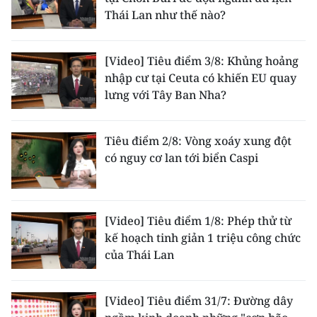
TIN MỚI
Thái Lan như thế nào?
TIN ĐỊA PHƯƠNG
[Video] Tiêu điểm 3/8: Khủng hoảng
nhập cư tại Ceuta có khiến EU quay
Trung du và miền núi phía Bắc
lưng với Tây Ban Nha?
Đồng bằng sông Hồng
Tiêu điểm 2/8: Vòng xoáy xung đột
Bắc Trung Bộ
có nguy cơ lan tới biển Caspi
Duyên hải Nam Trung Bộ và Tây
Nguyên
[Video] Tiêu điểm 1/8: Phép thử từ
Đông Nam Bộ
kế hoạch tinh giản 1 triệu công chức
Đồng bằng sông Cửu Long
của Thái Lan
Chuyên trang Hà Nội
[Video] Tiêu điểm 31/7: Đường dây
Chuyên trang TP. Hồ Chí Minh