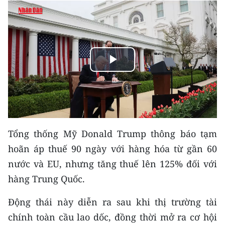
THỂ THAO
GIÁO DỤC
Y TẾ
Play
KHOA HỌC - CÔNG NGHỆ
Video
MÔI TRƯỜNG
BẠN ĐỌC
Tổng thống Mỹ Donald Trump thông báo tạm
hoãn áp thuế 90 ngày với hàng hóa từ gần 60
KIỂM CHỨNG THÔNG TIN
nước và EU, nhưng tăng thuế lên 125% đối với
hàng Trung Quốc.
TRI THỨC CHUYÊN SÂU
Động thái này diễn ra sau khi thị trường tài
54 DÂN TỘC VIỆT NAM
chính toàn cầu lao dốc, đồng thời mở ra cơ hội