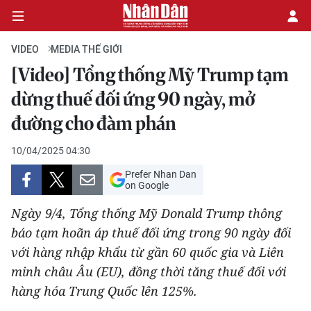
VIDEO
MEDIA THẾ GIỚI
[Video] Tổng thống Mỹ Trump tạm
CHÍNH TRỊ
dừng thuế đối ứng 90 ngày, mở
đường cho đàm phán
KINH TẾ
10/04/2025 04:30
VĂN HÓA
Prefer Nhan Dan
on Google
XÃ HỘI
Ngày 9/4, Tổng thống Mỹ Donald Trump thông
PHÁP LUẬT
báo tạm hoãn áp thuế đối ứng trong 90 ngày đối
với hàng nhập khẩu từ gần 60 quốc gia và Liên
DU LỊCH
minh châu Âu (EU), đồng thời tăng thuế đối với
hàng hóa Trung Quốc lên 125%. ​
THẾ GIỚI