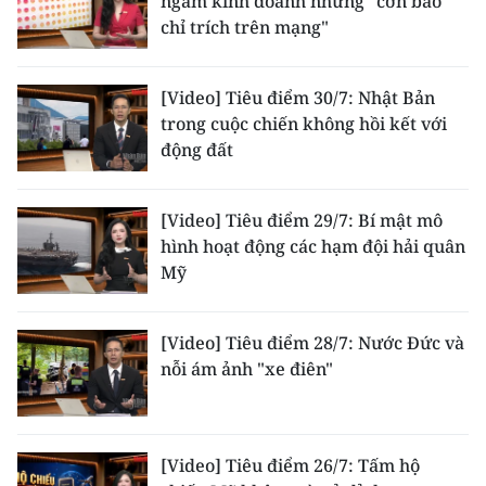
ngầm kinh doanh những "cơn bão
chỉ trích trên mạng"
CHUYÊN ĐỀ
[Video] Tiêu điểm 30/7: Nhật Bản
CÁC CHUYÊN TRANG
trong cuộc chiến không hồi kết với
động đất
VỀ BÁO NHÂN DÂN
[Video] Tiêu điểm 29/7: Bí mật mô
THỜI NAY
hình hoạt động các hạm đội hải quân
Mỹ
NHÂN DÂN CUỐI TUẦN
NHÂN DÂN HẰNG THÁNG
[Video] Tiêu điểm 28/7: Nước Đức và
nỗi ám ảnh "xe điên"
MUA BÁO
ĐỌC BÁO IN
[Video] Tiêu điểm 26/7: Tấm hộ