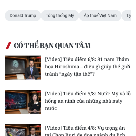
Media Pháp luật
Media Du lịch
Donald Trump
Tổng thống Mỹ
Áp thuế Việt Nam
Tạm 
Media Thế giới
Media Thể thao
CÓ THỂ BẠN QUAN TÂM
Media Giáo dục
[Video] Tiêu điểm 6/8: 81 năm Thảm
họa Hiroshima – điều gì giúp thế giới
Media Y tế
tránh “ngày tận thế”?
Media Khoa học - Công nghệ
[Video] Tiêu điểm 5/8: Nước Mỹ và lỗ
Media Môi trường
hổng an ninh của những nhà máy
nước
Ảnh
Infographic
[Video] Tiêu điểm 4/8: Vụ trọng án
tại Chon Buri đe dọa ngành du lịch