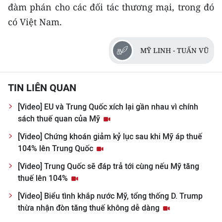
CHƯƠNG TRÌNH OCOP - MỖI XÃ
đàm phán cho các đối tác thương mại, trong đó
MỘT SẢN PHẨM
có Việt Nam.
RADIO
MỸ LINH - TUẤN VŨ
MEDIA CENTER
TIN LIÊN QUAN
E-Magazine
[Video] EU và Trung Quốc xích lại gần nhau vì chính
Video
sách thuế quan của Mỹ
[Video] Chứng khoán giảm kỷ lục sau khi Mỹ áp thuế
Media Chính trị
104% lên Trung Quốc
Media Kinh tế
[Video] Trung Quốc sẽ đáp trả tới cùng nếu Mỹ tăng
thuế lên 104%
Media Văn hóa
[Video] Biểu tình khắp nước Mỹ, tổng thống D. Trump
Media Xã hội
thừa nhận đòn tăng thuế không dễ dàng