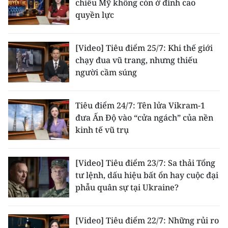
chiếu Mỹ không còn ở đỉnh cao
ENGLISH
quyền lực
中文
[Video] Tiêu điểm 25/7: Khi thế giới
FRANÇAIS
chạy đua vũ trang, nhưng thiếu
người cầm súng
РУССКИЙ
ESPAÑOL
Tiêu điểm 24/7: Tên lửa Vikram-1
đưa Ấn Độ vào “cửa ngách” của nền
한국어
kinh tế vũ trụ
[Video] Tiêu điểm 23/7: Sa thải Tổng
tư lệnh, dấu hiệu bất ổn hay cuộc đại
phẫu quân sự tại Ukraine?
[Video] Tiêu điểm 22/7: Những rủi ro