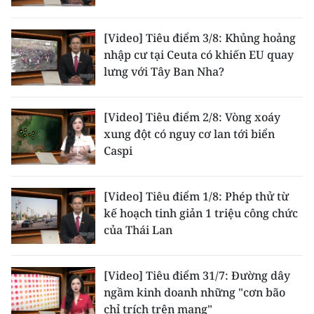
ENGLISH
[Video] Tiêu điểm 3/8: Khủng hoảng
中文
nhập cư tại Ceuta có khiến EU quay
lưng với Tây Ban Nha?
FRANÇAIS
РУССКИЙ
[Video] Tiêu điểm 2/8: Vòng xoáy
xung đột có nguy cơ lan tới biển
ESPAÑOL
Caspi
한국어
[Video] Tiêu điểm 1/8: Phép thử từ
kế hoạch tinh giản 1 triệu công chức
của Thái Lan
[Video] Tiêu điểm 31/7: Đường dây
ngầm kinh doanh những "cơn bão
chỉ trích trên mạng"