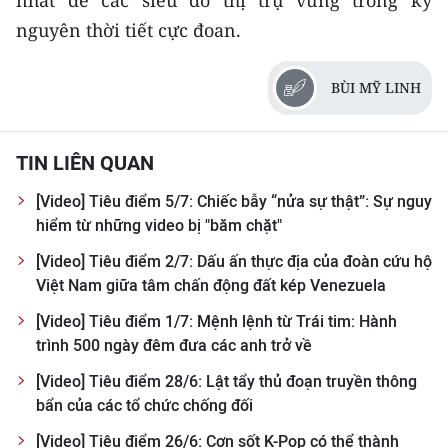
nhất để các siêu đô thị trụ vững trong kỷ
Media Pháp luật
nguyên thời tiết cực đoan.
Media Du lịch
BÙI MỸ LINH
Media Thế giới
Media Thể thao
TIN LIÊN QUAN
Media Giáo dục
[Video] Tiêu điểm 5/7: Chiếc bẫy “nửa sự thật”: Sự nguy
hiểm từ những video bị "băm chặt"
Media Y tế
[Video] Tiêu điểm 2/7: Dấu ấn thực địa của đoàn cứu hộ
Media Khoa học - Công nghệ
Việt Nam giữa tâm chấn động đất kép Venezuela
Media Môi trường
[Video] Tiêu điểm 1/7: Mệnh lệnh từ Trái tim: Hành
trình 500 ngày đêm đưa các anh trở về
Ảnh
[Video] Tiêu điểm 28/6: Lật tẩy thủ đoạn truyền thông
Infographic
bẩn của các tổ chức chống đối
[Video] Tiêu điểm 26/6: Cơn sốt K-Pop có thể thành