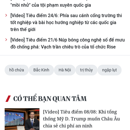
TIN MỚI
"mồi nhử" của tội phạm xuyên quốc gia
[Video] Tiêu điểm 24/6: Phía sau cánh cổng trường thi
TIN ĐỊA PHƯƠNG
tốt nghiệp và bài học hướng nghiệp từ các quốc gia
trên thế giới
Trung du và miền núi phía Bắc
[Video] Tiêu điểm 21/6 Núp bóng công nghệ số để mưu
Đồng bằng sông Hồng
đồ chống phá: Vạch trần chiêu trò của tổ chức Rise
Bắc Trung Bộ
hồ chứa
Bắc Kinh
Hà Nội
trị thủy
ngập lụt
Duyên hải Nam Trung Bộ và Tây
Nguyên
Đông Nam Bộ
CÓ THỂ BẠN QUAN TÂM
Đồng bằng sông Cửu Long
[Video] Tiêu điểm 08/08: Khi tổng
Chuyên trang Hà Nội
thống Mỹ D. Trump muốn Châu Âu
chia sẻ chi phí an ninh
Chuyên trang TP. Hồ Chí Minh