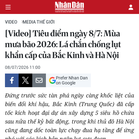
VIDEO
MEDIA THẾ GIỚI
[Video] Tiêu điểm ngày 8/7: Mùa
CHÍNH TRỊ
mưa bão 2026: Lá chắn chống lụt
khẩn cấp của Bắc Kinh và Hà Nội
KINH TẾ
08/07/2026 11:00
VĂN HÓA
Prefer Nhan Dan
on Google
XÃ HỘI
Đứng trước sức tàn phá ngày càng khốc liệt của
PHÁP LUẬT
biến đổi khí hậu, Bắc Kinh (Trung Quốc) đã cấp
tốc kích hoạt đại dự án xây dựng 5 siêu hồ chứa
DU LỊCH
sau nửa thế kỷ bất động, trong khi thủ đô Hà Nội
cũng đang dốc toàn lực chạy đua hạ tầng để ứng
THẾ GIỚI
phó với các kịch bản ngập lụt cực đoan.