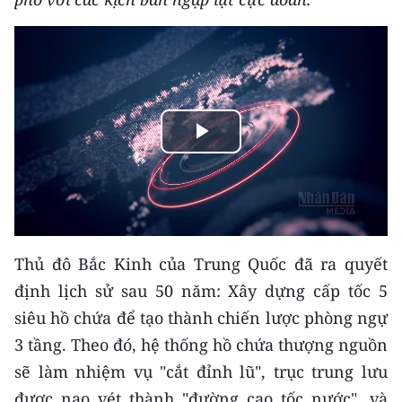
THỂ THAO
GIÁO DỤC
Y TẾ
Play
KHOA HỌC - CÔNG NGHỆ
Video
MÔI TRƯỜNG
BẠN ĐỌC
Thủ đô Bắc Kinh của Trung Quốc đã ra quyết
KIỂM CHỨNG THÔNG TIN
định lịch sử sau 50 năm: Xây dựng cấp tốc 5
siêu hồ chứa để tạo thành chiến lược phòng ngự
TRI THỨC CHUYÊN SÂU
3 tầng. Theo đó, hệ thống hồ chứa thượng nguồn
54 DÂN TỘC VIỆT NAM
sẽ làm nhiệm vụ "cắt đỉnh lũ", trục trung lưu
được nạo vét thành "đường cao tốc nước", và