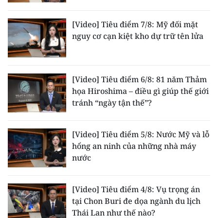
CHUYÊN ĐỀ
[Video] Tiêu điểm 7/8: Mỹ đối mặt
nguy cơ cạn kiệt kho dự trữ tên lửa
CÁC CHUYÊN TRANG
VỀ BÁO NHÂN DÂN
[Video] Tiêu điểm 6/8: 81 năm Thảm
họa Hiroshima – điều gì giúp thế giới
THỜI NAY
tránh “ngày tận thế”?
NHÂN DÂN CUỐI TUẦN
[Video] Tiêu điểm 5/8: Nước Mỹ và lỗ
NHÂN DÂN HẰNG THÁNG
hổng an ninh của những nhà máy
nước
MUA BÁO
[Video] Tiêu điểm 4/8: Vụ trọng án
ĐỌC BÁO IN
tại Chon Buri đe dọa ngành du lịch
Thái Lan như thế nào?