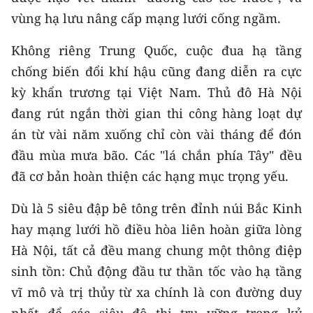
CHƯƠNG TRÌNH OCOP - MỖI XÃ
vùng hạ lưu nâng cấp mạng lưới cống ngầm.
MỘT SẢN PHẨM
Không riêng Trung Quốc, cuộc đua hạ tầng
RADIO
chống biến đổi khí hậu cũng đang diễn ra cực
kỳ khẩn trương tại Việt Nam. Thủ đô Hà Nội
MEDIA CENTER
đang rút ngắn thời gian thi công hàng loạt dự
án từ vài năm xuống chỉ còn vài tháng để đón
E-Magazine
đầu mùa mưa bão. Các "lá chắn phía Tây" đều
Video
đã cơ bản hoàn thiện các hạng mục trọng yếu.
Media Chính trị
Dù là 5 siêu đập bê tông trên đỉnh núi Bắc Kinh
Media Kinh tế
hay mạng lưới hồ điều hòa liên hoàn giữa lòng
Hà Nội, tất cả đều mang chung một thông điệp
Media Văn hóa
sinh tồn: Chủ động đầu tư thần tốc vào hạ tầng
Media Xã hội
vĩ mô và trị thủy từ xa chính là con đường duy