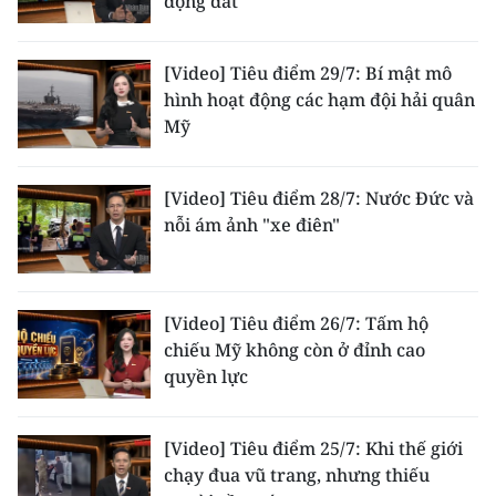
động đất
ENGLISH
中文
[Video] Tiêu điểm 29/7: Bí mật mô
hình hoạt động các hạm đội hải quân
FRANÇAIS
Mỹ
РУССКИЙ
[Video] Tiêu điểm 28/7: Nước Đức và
nỗi ám ảnh "xe điên"
ESPAÑOL
한국어
[Video] Tiêu điểm 26/7: Tấm hộ
chiếu Mỹ không còn ở đỉnh cao
quyền lực
[Video] Tiêu điểm 25/7: Khi thế giới
chạy đua vũ trang, nhưng thiếu