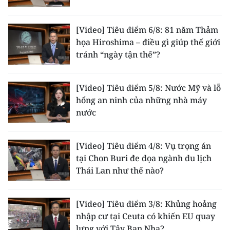
TIN MỚI
[Video] Tiêu điểm 6/8: 81 năm Thảm
TIN ĐỊA PHƯƠNG
họa Hiroshima – điều gì giúp thế giới
tránh “ngày tận thế”?
Trung du và miền núi phía Bắc
Đồng bằng sông Hồng
[Video] Tiêu điểm 5/8: Nước Mỹ và lỗ
hổng an ninh của những nhà máy
Bắc Trung Bộ
nước
Duyên hải Nam Trung Bộ và Tây
Nguyên
[Video] Tiêu điểm 4/8: Vụ trọng án
tại Chon Buri đe dọa ngành du lịch
Đông Nam Bộ
Thái Lan như thế nào?
Đồng bằng sông Cửu Long
[Video] Tiêu điểm 3/8: Khủng hoảng
Chuyên trang Hà Nội
nhập cư tại Ceuta có khiến EU quay
Chuyên trang TP. Hồ Chí Minh
lưng với Tây Ban Nha?