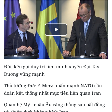
THỂ THAO
GIÁO DỤC
Y TẾ
Play
KHOA HỌC - CÔNG NGHỆ
Video
MÔI TRƯỜNG
BẠN ĐỌC
Đức kêu gọi duy trì liên minh xuyên Đại Tây
Dương vững mạnh
KIỂM CHỨNG THÔNG TIN
Thủ tướng Đức F. Merz nhấn mạnh NATO cần
TRI THỨC CHUYÊN SÂU
đoàn kết, thống nhất mục tiêu liên quan Iran
54 DÂN TỘC VIỆT NAM
Quan hệ Mỹ - châu Âu căng thẳng sau bất đồng