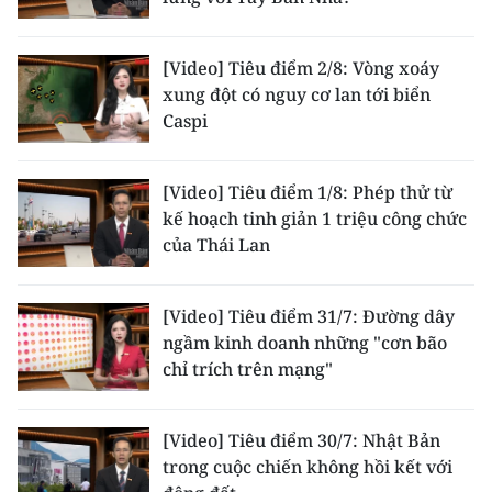
CHUYÊN ĐỀ
[Video] Tiêu điểm 2/8: Vòng xoáy
xung đột có nguy cơ lan tới biển
CÁC CHUYÊN TRANG
Caspi
VỀ BÁO NHÂN DÂN
[Video] Tiêu điểm 1/8: Phép thử từ
kế hoạch tinh giản 1 triệu công chức
THỜI NAY
của Thái Lan
NHÂN DÂN CUỐI TUẦN
[Video] Tiêu điểm 31/7: Đường dây
NHÂN DÂN HẰNG THÁNG
ngầm kinh doanh những "cơn bão
chỉ trích trên mạng"
MUA BÁO
ĐỌC BÁO IN
[Video] Tiêu điểm 30/7: Nhật Bản
trong cuộc chiến không hồi kết với