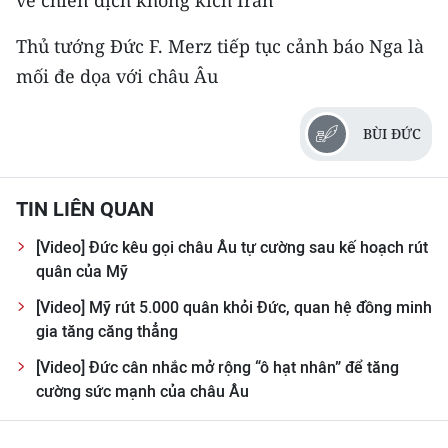
về chiến dịch không kích Iran
CHƯƠNG TRÌNH OCOP - MỖI XÃ
MỘT SẢN PHẨM
Thủ tướng Đức F. Merz tiếp tục cảnh báo Nga là
mối đe dọa với châu Âu
RADIO
BÙI ĐỨC
MEDIA CENTER
E-Magazine
TIN LIÊN QUAN
Video
[Video] Đức kêu gọi châu Âu tự cường sau kế hoạch rút
quân của Mỹ
Media Chính trị
[Video] Mỹ rút 5.000 quân khỏi Đức, quan hệ đồng minh
Media Kinh tế
gia tăng căng thẳng
Media Văn hóa
[Video] Đức cân nhắc mở rộng “ô hạt nhân” để tăng
cường sức mạnh của châu Âu
Media Xã hội