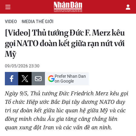
VIDEO
MEDIA THẾ GIỚI
[Video] Thủ tướng Đức F. Merz kêu
CHÍNH TRỊ
gọi NATO đoàn kết giữa rạn nứt với
Mỹ
KINH TẾ
09/05/2026 23:30
VĂN HÓA
Prefer Nhan Dan
on Google
XÃ HỘI
Ngày 9/5, Thủ tướng Đức Friedrich Merz kêu gọi
PHÁP LUẬT
Tổ chức Hiệp ước Bắc Đại tây dương NATO duy
trì sự đoàn kết giữa lúc quan hệ giữa Mỹ và các
DU LỊCH
đồng minh châu Âu gia tăng căng thẳng liên
quan xung đột Iran và các vấn đề an ninh.
THẾ GIỚI