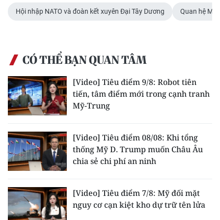
Media Pháp luật
Hội nhập NATO và đoàn kết xuyên Đại Tây Dương
Quan hệ Mỹ 
Media Du lịch
Media Thế giới
CÓ THỂ BẠN QUAN TÂM
Media Thể thao
[Video] Tiêu điểm 9/8: Robot tiên
Media Giáo dục
tiến, tâm điểm mới trong cạnh tranh
Mỹ-Trung
Media Y tế
Media Khoa học - Công nghệ
[Video] Tiêu điểm 08/08: Khi tổng
thống Mỹ D. Trump muốn Châu Âu
Media Môi trường
chia sẻ chi phí an ninh
Ảnh
[Video] Tiêu điểm 7/8: Mỹ đối mặt
Infographic
nguy cơ cạn kiệt kho dự trữ tên lửa