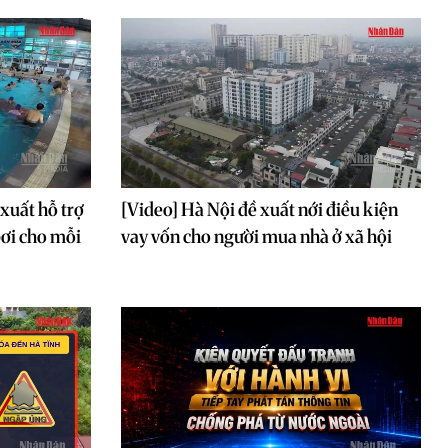
xuất hỗ trợ
[Video] Hà Nội đề xuất nới điều kiện
bơi cho mỗi
vay vốn cho người mua nhà ở xã hội