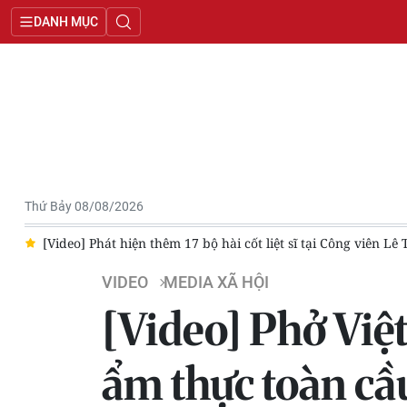
DANH MỤC
Thứ Bảy 08/08/2026
Lê Thị Riêng
[Video] Xe khách 45 chỗ lao xuống hố sâu ở Quảng
VIDEO
MEDIA XÃ HỘI
[Video] Phở Việ
ẩm thực toàn cầ