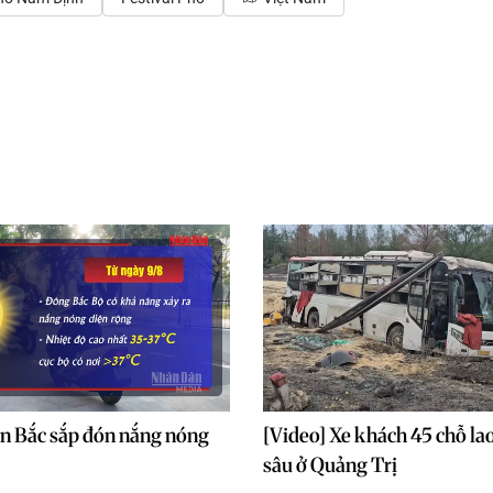
n Bắc sắp đón nắng nóng
[Video] Xe khách 45 chỗ la
sâu ở Quảng Trị