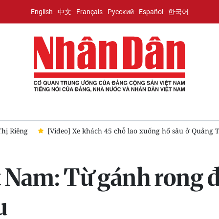
English
中文
Français
Русский
Español
한국어
 Trị
[Video] Trả lại tên cho những người lính chỉ còn bí danh
t Nam: Từ gánh rong 
u