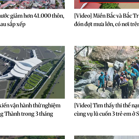
nước giảm hơn 41.000 thôn,
[Video] Miền Bắc và Bắc T
sau sắp xếp
đón đợt mưa lớn, có nơi t
kiến vận hành thử nghiệm
[Video] Tìm thấy thi thể nạ
g Thành trong 3 tháng
cùng vụ lũ cuốn 3 trẻ em ở 