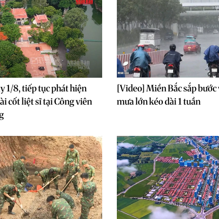
 1/8, tiếp tục phát hiện
[Video] Miền Bắc sắp bước 
i cốt liệt sĩ tại Công viên
mưa lớn kéo dài 1 tuần
g