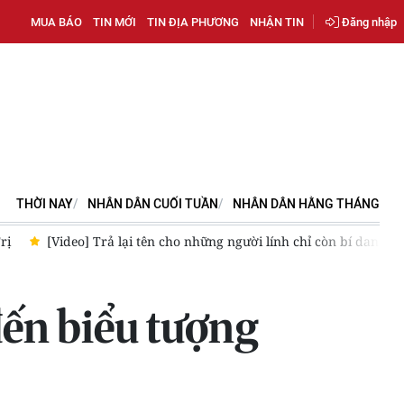
MUA BÁO
TIN MỚI
TIN ĐỊA PHƯƠNG
NHẬN TIN
Đăng nhập
THỜI NAY
NHÂN DÂN CUỐI TUẦN
NHÂN DÂN HẰNG THÁNG
[Video] Hà Nội tập trung kiểm tra an toàn thực phẩm bánh 
đến biểu tượng