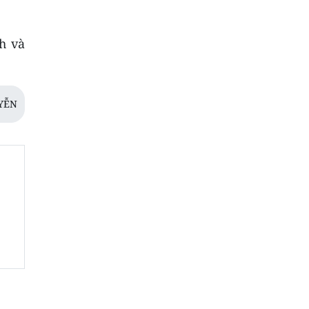
h và
YỄN