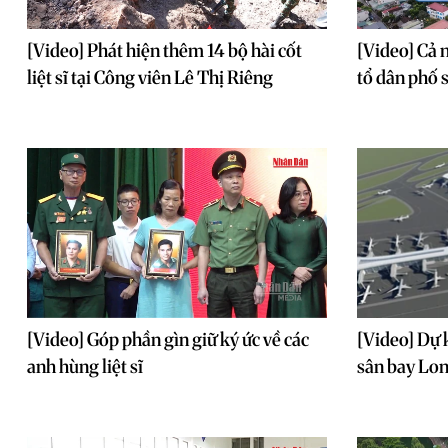
[Video] Phát hiện thêm 14 bộ hài cốt
[Video] Cả 
liệt sĩ tại Công viên Lê Thị Riêng
tổ dân phố 
[Video] Góp phần gìn giữ ký ức về các
[Video] Dự 
anh hùng liệt sĩ
sân bay Lon