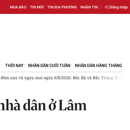
MUA BÁO
TIN MỚI
TIN ĐỊA PHƯƠNG
NHẬN TIN
Đăng nhập
THỜI NAY
NHÂN DÂN CUỐI TUẦN
NHÂN DÂN HẰNG THÁNG
nh hưởng trực tiếp đến đất liền
[Video] Bão số 3 giữ nguyên 
 nhà dân ở Lâm