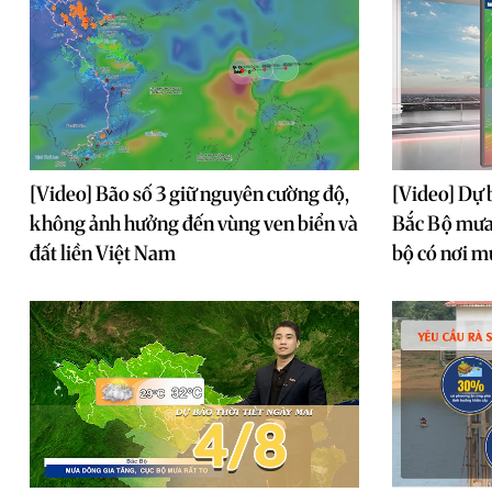
[Video] Bão số 3 giữ nguyên cường độ,
[Video] Dự 
không ảnh hưởng đến vùng ven biển và
Bắc Bộ mưa 
đất liền Việt Nam
bộ có nơi m