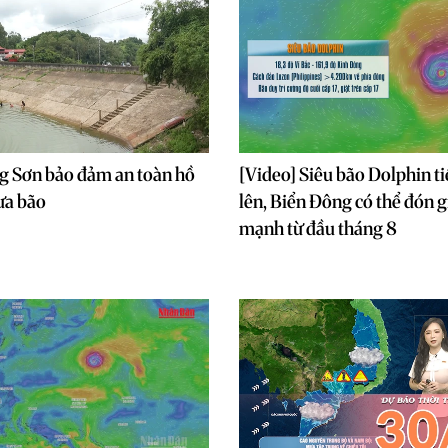
g Sơn bảo đảm an toàn hồ
[Video] Siêu bão Dolphin t
ưa bão
lên, Biển Đông có thể đón 
mạnh từ đầu tháng 8