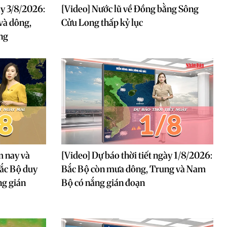
ày 3/8/2026:
[Video] Nước lũ về Đồng bằng Sông
 và dông,
Cửu Long thấp kỷ lục
ng
m nay và
[Video] Dự báo thời tiết ngày 1/8/2026:
ắc Bộ duy
Bắc Bộ còn mưa dông, Trung và Nam
ng gián
Bộ có nắng gián đoạn