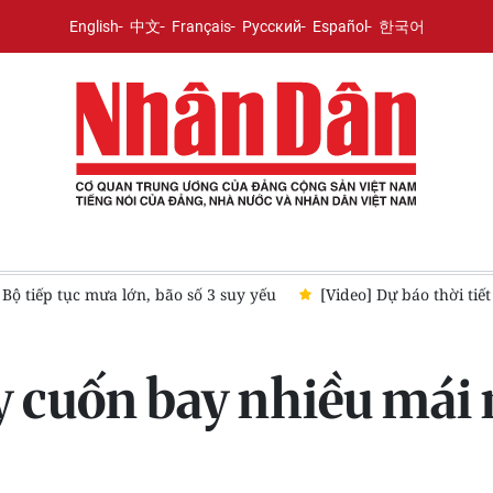
English
中文
Français
Русский
Español
한국어
8/2026: Bắc Bộ và Bắc Trung Bộ tiếp tục mưa lớn, bão số 3 không ả
y cuốn bay nhiều mái