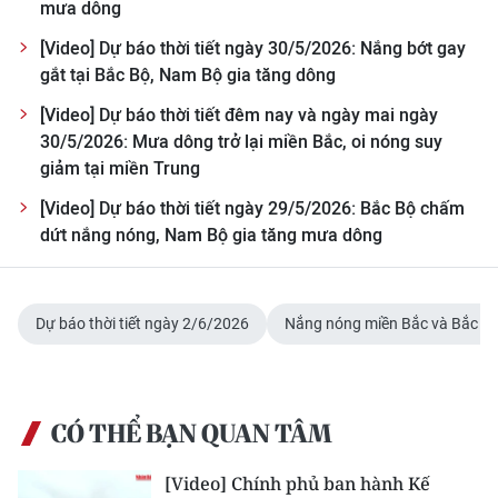
mưa dông
CHUYÊN ĐỀ
[Video] Dự báo thời tiết ngày 30/5/2026: Nắng bớt gay
gắt tại Bắc Bộ, Nam Bộ gia tăng dông
CÁC CHUYÊN TRANG
[Video] Dự báo thời tiết đêm nay và ngày mai ngày
30/5/2026: Mưa dông trở lại miền Bắc, oi nóng suy
giảm tại miền Trung
VỀ BÁO NHÂN DÂN
[Video] Dự báo thời tiết ngày 29/5/2026: Bắc Bộ chấm
THỜI NAY
dứt nắng nóng, Nam Bộ gia tăng mưa dông
NHÂN DÂN CUỐI TUẦN
Dự báo thời tiết ngày 2/6/2026
Nắng nóng miền Bắc và Bắc Tr
NHÂN DÂN HẰNG THÁNG
MUA BÁO
CÓ THỂ BẠN QUAN TÂM
ĐỌC BÁO IN
[Video] Chính phủ ban hành Kế