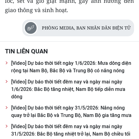
lốc, sét và gió giật mạnh, gây ảnh hưởng đến
TIN MỚI
giao thông và sinh hoạt.
TIN ĐỊA PHƯƠNG
PHÒNG MEDIA, BAN NHÂN DÂN ĐIỆN TỬ
Trung du và miền núi phía Bắc
Đồng bằng sông Hồng
TIN LIÊN QUAN
Bắc Trung Bộ
[Video] Dự báo thời tiết ngày 1/6/2026: Mưa dông diện
rộng tại Nam Bộ, Bắc Bộ và Trung Bộ có nắng nóng
Duyên hải Nam Trung Bộ và Tây
[Video] Dự báo thời tiết đêm nay và ngày mai ngày
Nguyên
1/6/2026: Bắc Bộ tăng nhiệt, Nam Bộ tiếp diễn mưa
Đông Nam Bộ
dông
[Video] Dự báo thời tiết ngày 31/5/2026: Nắng nóng
Đồng bằng sông Cửu Long
quay trở lại Bắc Bộ và Trung Bộ, Nam Bộ gia tăng mưa
Chuyên trang Hà Nội
[Video] Dự báo thời tiết đêm nay và ngày mai ngày
31/5/2026: Bắc Bộ tăng nhiệt trở lại, Nam Bộ chiều tối
Chuyên trang TP. Hồ Chí Minh