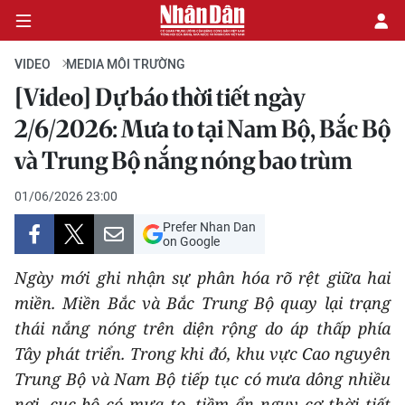
VIDEO
MEDIA MÔI TRƯỜNG
[Video] Dự báo thời tiết ngày
CHÍNH TRỊ
2/6/2026: Mưa to tại Nam Bộ, Bắc Bộ
và Trung Bộ nắng nóng bao trùm
KINH TẾ
01/06/2026 23:00
VĂN HÓA
Prefer Nhan Dan
on Google
XÃ HỘI
Ngày mới ghi nhận sự phân hóa rõ rệt giữa hai
PHÁP LUẬT
miền. Miền Bắc và Bắc Trung Bộ quay lại trạng
thái nắng nóng trên diện rộng do áp thấp phía
DU LỊCH
Tây phát triển. Trong khi đó, khu vực Cao nguyên
Trung Bộ và Nam Bộ tiếp tục có mưa dông nhiều
THẾ GIỚI
nơi, cục bộ có mưa to, tiềm ẩn nguy cơ thời tiết