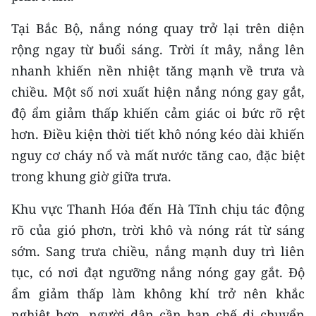
CHƯƠNG TRÌNH OCOP - MỖI XÃ
MỘT SẢN PHẨM
Tại Bắc Bộ, nắng nóng quay trở lại trên diện
rộng ngay từ buổi sáng. Trời ít mây, nắng lên
RADIO
nhanh khiến nền nhiệt tăng mạnh về trưa và
chiều. Một số nơi xuất hiện nắng nóng gay gắt,
MEDIA CENTER
độ ẩm giảm thấp khiến cảm giác oi bức rõ rệt
hơn. Điều kiện thời tiết khô nóng kéo dài khiến
E-Magazine
nguy cơ cháy nổ và mất nước tăng cao, đặc biệt
Video
trong khung giờ giữa trưa.
Media Chính trị
Khu vực Thanh Hóa đến Hà Tĩnh chịu tác động
Media Kinh tế
rõ của gió phơn, trời khô và nóng rát từ sáng
sớm. Sang trưa chiều, nắng mạnh duy trì liên
Media Văn hóa
tục, có nơi đạt ngưỡng nắng nóng gay gắt. Độ
Media Xã hội
ẩm giảm thấp làm không khí trở nên khắc
nghiệt hơn, người dân cần hạn chế di chuyển