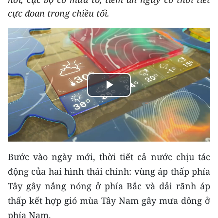
THỂ THAO
cực đoan trong chiều tối.
GIÁO DỤC
Y TẾ
KHOA HỌC - CÔNG NGHỆ
Play
MÔI TRƯỜNG
Video
BẠN ĐỌC
KIỂM CHỨNG THÔNG TIN
Bước vào ngày mới, thời tiết cả nước chịu tác
động của hai hình thái chính: vùng áp thấp phía
TRI THỨC CHUYÊN SÂU
Tây gây nắng nóng ở phía Bắc và dải rãnh áp
54 DÂN TỘC VIỆT NAM
thấp kết hợp gió mùa Tây Nam gây mưa dông ở
phía Nam.