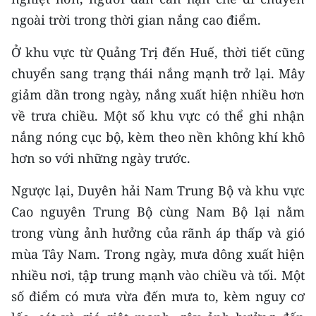
Media Pháp luật
ngoài trời trong thời gian nắng cao điểm.
Media Du lịch
Ở khu vực từ Quảng Trị đến Huế, thời tiết cũng
Media Thế giới
chuyển sang trạng thái nắng mạnh trở lại. Mây
giảm dần trong ngày, nắng xuất hiện nhiều hơn
Media Thể thao
về trưa chiều. Một số khu vực có thể ghi nhận
Media Giáo dục
nắng nóng cục bộ, kèm theo nền không khí khô
hơn so với những ngày trước.
Media Y tế
Ngược lại, Duyên hải Nam Trung Bộ và khu vực
Media Khoa học - Công nghệ
Cao nguyên Trung Bộ cùng Nam Bộ lại nằm
Media Môi trường
trong vùng ảnh hưởng của rãnh áp thấp và gió
mùa Tây Nam. Trong ngày, mưa dông xuất hiện
Ảnh
nhiều nơi, tập trung mạnh vào chiều và tối. Một
Infographic
số điểm có mưa vừa đến mưa to, kèm nguy cơ