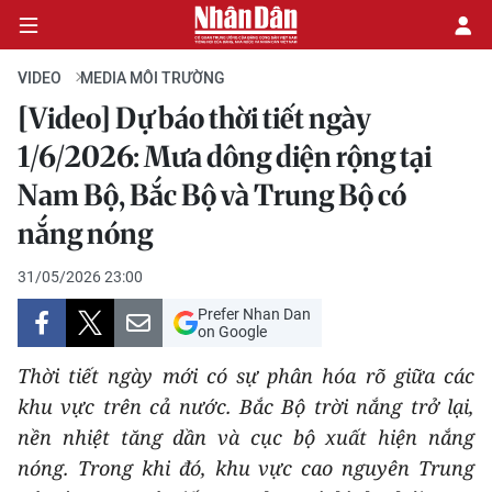
VIDEO
MEDIA MÔI TRƯỜNG
[Video] Dự báo thời tiết ngày
CHÍNH TRỊ
1/6/2026: Mưa dông diện rộng tại
Nam Bộ, Bắc Bộ và Trung Bộ có
KINH TẾ
nắng nóng
VĂN HÓA
31/05/2026 23:00
XÃ HỘI
Prefer Nhan Dan
on Google
PHÁP LUẬT
Thời tiết ngày mới có sự phân hóa rõ giữa các
khu vực trên cả nước. Bắc Bộ trời nắng trở lại,
DU LỊCH
nền nhiệt tăng dần và cục bộ xuất hiện nắng
THẾ GIỚI
nóng. Trong khi đó, khu vực cao nguyên Trung