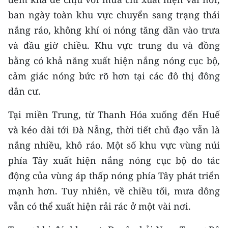
CHƯƠNG TRÌNH OCOP - MỖI XÃ
ban ngày toàn khu vực chuyển sang trạng thái
MỘT SẢN PHẨM
nắng ráo, không khí oi nóng tăng dần vào trưa
và đầu giờ chiều. Khu vực trung du và đồng
RADIO
bằng có khả năng xuất hiện nắng nóng cục bộ,
MEDIA CENTER
cảm giác nóng bức rõ hơn tại các đô thị đông
dân cư.
E-Magazine
Tại miền Trung, từ Thanh Hóa xuống đến Huế
Video
và kéo dài tới Đà Nẵng, thời tiết chủ đạo vẫn là
Media Chính trị
nắng nhiều, khô ráo. Một số khu vực vùng núi
phía Tây xuất hiện nắng nóng cục bộ do tác
Media Kinh tế
động của vùng áp thấp nóng phía Tây phát triển
Media Văn hóa
mạnh hơn. Tuy nhiên, về chiều tối, mưa dông
vẫn có thể xuất hiện rải rác ở một vài nơi.
Media Xã hội