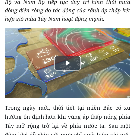
Bộ và Nam Bộ tiếp tục duy trì hình thái mưa
THỂ THAO
dông diện rộng do tác động của rãnh áp thấp kết
hợp gió mùa Tây Nam hoạt động mạnh.
GIÁO DỤC
Y TẾ
KHOA HỌC - CÔNG NGHỆ
MÔI TRƯỜNG
Play
BẠN ĐỌC
Video
KIỂM CHỨNG THÔNG TIN
Trong ngày mới, thời tiết tại miền Bắc có xu
TRI THỨC CHUYÊN SÂU
hướng ổn định hơn khi vùng áp thấp nóng phía
54 DÂN TỘC VIỆT NAM
Tây mở rộng trở lại về phía nước ta. Sau một
đêm khá dễ chịu với mưa chỉ xuất hiện vài nơi,