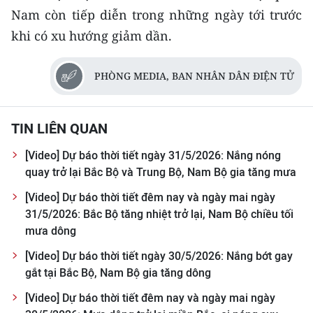
TIN MỚI
Nam còn tiếp diễn trong những ngày tới trước
khi có xu hướng giảm dần.
TIN ĐỊA PHƯƠNG
PHÒNG MEDIA, BAN NHÂN DÂN ĐIỆN TỬ
Trung du và miền núi phía Bắc
Đồng bằng sông Hồng
TIN LIÊN QUAN
Bắc Trung Bộ
[Video] Dự báo thời tiết ngày 31/5/2026: Nắng nóng
Duyên hải Nam Trung Bộ và Tây
quay trở lại Bắc Bộ và Trung Bộ, Nam Bộ gia tăng mưa
Nguyên
[Video] Dự báo thời tiết đêm nay và ngày mai ngày
31/5/2026: Bắc Bộ tăng nhiệt trở lại, Nam Bộ chiều tối
Đông Nam Bộ
mưa dông
Đồng bằng sông Cửu Long
[Video] Dự báo thời tiết ngày 30/5/2026: Nắng bớt gay
gắt tại Bắc Bộ, Nam Bộ gia tăng dông
Chuyên trang Hà Nội
[Video] Dự báo thời tiết đêm nay và ngày mai ngày
Chuyên trang TP. Hồ Chí Minh