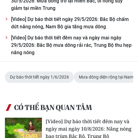
30/5/2026: Mưa dông trở lại miền Bắc, oi nóng suy
giảm tại miền Trung
CHUYÊN ĐỀ
[Video] Dự báo thời tiết ngày 29/5/2026: Bắc Bộ chấm
dứt nắng nóng, Nam Bộ gia tăng mưa dông
CÁC CHUYÊN TRANG
[Video] Dự báo thời tiết đêm nay và ngày mai ngày
29/5/2026: Bắc Bộ mưa dông rải rác, Trung Bộ thu hẹp
VỀ BÁO NHÂN DÂN
nắng nóng
THỜI NAY
NHÂN DÂN CUỐI TUẦN
Dự báo thời tiết ngày 1/6/2026
Mưa dông diện rộng tại Nam B
NHÂN DÂN HẰNG THÁNG
CÓ THỂ BẠN QUAN TÂM
MUA BÁO
[Video] Dự báo thời tiết đêm nay và
ĐỌC BÁO IN
ngày mai ngày 10/8/2026: Nắng nóng
bao trùm Bắc Bộ, Trung Bộ