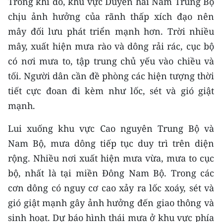
Trong khi đó, khu vực Duyên hải Nam Trung Bộ
Media Pháp luật
chịu ảnh hưởng của rãnh thấp xích đạo nên
Media Du lịch
mây đối lưu phát triển mạnh hơn. Trời nhiều
mây, xuất hiện mưa rào và dông rải rác, cục bộ
Media Thế giới
có nơi mưa to, tập trung chủ yếu vào chiều và
Media Thể thao
tối. Người dân cần đề phòng các hiện tượng thời
tiết cực đoan đi kèm như lốc, sét và gió giật
Media Giáo dục
mạnh.
Media Y tế
Lui xuống khu vực Cao nguyên Trung Bộ và
Media Khoa học - Công nghệ
Nam Bộ, mưa dông tiếp tục duy trì trên diện
Media Môi trường
rộng. Nhiều nơi xuất hiện mưa vừa, mưa to cục
bộ, nhất là tại miền Đông Nam Bộ. Trong các
Ảnh
cơn dông có nguy cơ cao xảy ra lốc xoáy, sét và
Infographic
gió giật mạnh gây ảnh hưởng đến giao thông và
sinh hoạt. Dự báo hình thái mưa ở khu vực phía