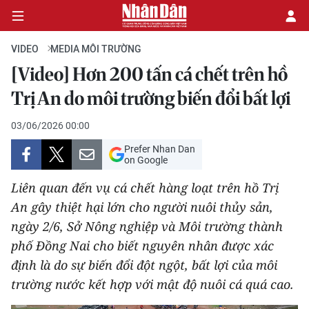
VIDEO
MEDIA MÔI TRƯỜNG
[Video] Hơn 200 tấn cá chết trên hồ
CHÍNH TRỊ
Trị An do môi trường biến đổi bất lợi
KINH TẾ
03/06/2026 00:00
Prefer Nhan Dan
VĂN HÓA
on Google
Liên quan đến vụ cá chết hàng loạt trên hồ Trị
XÃ HỘI
An gây thiệt hại lớn cho người nuôi thủy sản,
ngày 2/6, Sở Nông nghiệp và Môi trường thành
PHÁP LUẬT
phố Đồng Nai cho biết nguyên nhân được xác
DU LỊCH
định là do sự biến đổi đột ngột, bất lợi của môi
trường nước kết hợp với mật độ nuôi cá quá cao.
THẾ GIỚI