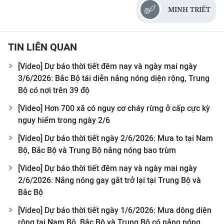
CHƯƠNG TRÌNH OCOP - MỖI XÃ
MINH TRIẾT
MỘT SẢN PHẨM
TIN LIÊN QUAN
RADIO
[Video] Dự báo thời tiết đêm nay và ngày mai ngày
MEDIA CENTER
3/6/2026: Bắc Bộ tái diễn nắng nóng diện rộng, Trung
Bộ có nơi trên 39 độ
E-Magazine
[Video] Hơn 700 xã có nguy cơ cháy rừng ở cấp cực kỳ
Video
nguy hiểm trong ngày 2/6
[Video] Dự báo thời tiết ngày 2/6/2026: Mưa to tại Nam
Media Chính trị
Bộ, Bắc Bộ và Trung Bộ nắng nóng bao trùm
Media Kinh tế
[Video] Dự báo thời tiết đêm nay và ngày mai ngày
2/6/2026: Nắng nóng gay gắt trở lại tại Trung Bộ và
Media Văn hóa
Bắc Bộ
Media Xã hội
[Video] Dự báo thời tiết ngày 1/6/2026: Mưa dông diện
rộng tại Nam Bộ, Bắc Bộ và Trung Bộ có nắng nóng