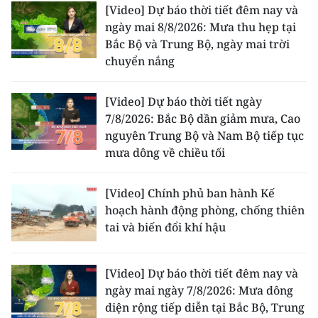
[Video] Dự báo thời tiết đêm nay và
TIN MỚI
ngày mai 8/8/2026: Mưa thu hẹp tại
Bắc Bộ và Trung Bộ, ngày mai trời
TIN ĐỊA PHƯƠNG
chuyển nắng
Trung du và miền núi phía Bắc
[Video] Dự báo thời tiết ngày
Đồng bằng sông Hồng
7/8/2026: Bắc Bộ dần giảm mưa, Cao
nguyên Trung Bộ và Nam Bộ tiếp tục
Bắc Trung Bộ
mưa dông về chiều tối
Duyên hải Nam Trung Bộ và Tây
Nguyên
[Video] Chính phủ ban hành Kế
hoạch hành động phòng, chống thiên
Đông Nam Bộ
tai và biến đổi khí hậu
Đồng bằng sông Cửu Long
[Video] Dự báo thời tiết đêm nay và
Chuyên trang Hà Nội
ngày mai ngày 7/8/2026: Mưa dông
diện rộng tiếp diễn tại Bắc Bộ, Trung
Chuyên trang TP. Hồ Chí Minh