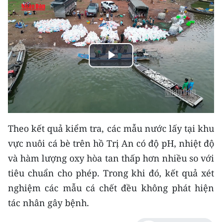
THỂ THAO
GIÁO DỤC
Y TẾ
Play
KHOA HỌC - CÔNG NGHỆ
Video
MÔI TRƯỜNG
Theo kết quả kiểm tra, các mẫu nước lấy tại khu
BẠN ĐỌC
vực nuôi cá bè trên hồ Trị An có độ pH, nhiệt độ
KIỂM CHỨNG THÔNG TIN
và hàm lượng oxy hòa tan thấp hơn nhiều so với
tiêu chuẩn cho phép. Trong khi đó, kết quả xét
TRI THỨC CHUYÊN SÂU
nghiệm các mẫu cá chết đều không phát hiện
tác nhân gây bệnh.
54 DÂN TỘC VIỆT NAM