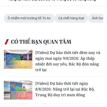
Media Pháp luật
Media Du lịch
Ô nhiễm môi trường hồ Trị An
Cá chết hàng loạt
Ảnh hưởng
Media Thế giới
Media Thể thao
CÓ THỂ BẠN QUAN TÂM
Media Giáo dục
[Video] Dự báo thời tiết đêm nay và
Media Y tế
ngày mai ngày 9/8/2026: Áp thấp
nhiệt đới suy yếu, Bắc Bộ đón nắng
Media Khoa học - Công nghệ
trở lại
Media Môi trường
[Video] Dự báo thời tiết ngày
Ảnh
8/8/2026: Nắng trở lại tại Bắc Bộ,
Trung Bộ duy trì mưa dông
Infographic