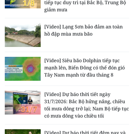
tiếp tục duy trì tại Bắc Bộ, Trung Bộ
giảm mưa
[Video] Lạng Sơn bảo đảm an toàn
hồ đập mùa mưa bão
[Video] Siêu bão Dolphin tiếp tục
mạnh lên, Biển Đông có thể đón gió
Tây Nam mạnh từ đầu tháng 8
[Video] Dự báo thời tiết ngày
31/7/2026: Bắc Bộ hửng nắng, chiều
tối mưa dông trở lại; Nam Bộ tiếp tục
có mưa dông vào chiều tối
[Video] Dự báo thời tiết đêm nay và