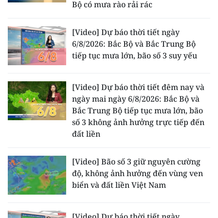
Bộ có mưa rào rải rác
CHUYÊN ĐỀ
[Video] Dự báo thời tiết ngày
6/8/2026: Bắc Bộ và Bắc Trung Bộ
CÁC CHUYÊN TRANG
tiếp tục mưa lớn, bão số 3 suy yếu
VỀ BÁO NHÂN DÂN
[Video] Dự báo thời tiết đêm nay và
ngày mai ngày 6/8/2026: Bắc Bộ và
THỜI NAY
Bắc Trung Bộ tiếp tục mưa lớn, bão
số 3 không ảnh hưởng trực tiếp đến
NHÂN DÂN CUỐI TUẦN
đất liền
NHÂN DÂN HẰNG THÁNG
[Video] Bão số 3 giữ nguyên cường
MUA BÁO
độ, không ảnh hưởng đến vùng ven
biển và đất liền Việt Nam
ĐỌC BÁO IN
[Video] Dự báo thời tiết ngày