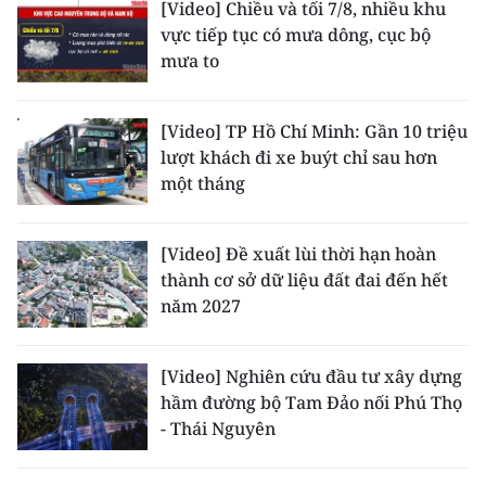
[Video] Chiều và tối 7/8, nhiều khu
TIN MỚI
vực tiếp tục có mưa dông, cục bộ
mưa to
TIN ĐỊA PHƯƠNG
Trung du và miền núi phía Bắc
[Video] TP Hồ Chí Minh: Gần 10 triệu
lượt khách đi xe buýt chỉ sau hơn
Đồng bằng sông Hồng
một tháng
Bắc Trung Bộ
[Video] Đề xuất lùi thời hạn hoàn
Duyên hải Nam Trung Bộ và Tây
thành cơ sở dữ liệu đất đai đến hết
Nguyên
năm 2027
Đông Nam Bộ
[Video] Nghiên cứu đầu tư xây dựng
Đồng bằng sông Cửu Long
hầm đường bộ Tam Đảo nối Phú Thọ
- Thái Nguyên
Chuyên trang Hà Nội
Chuyên trang TP. Hồ Chí Minh