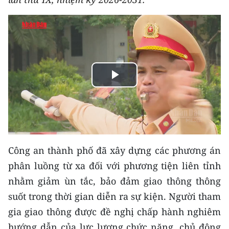
THỂ THAO
GIÁO DỤC
Y TẾ
Play
KHOA HỌC - CÔNG NGHỆ
Video
MÔI TRƯỜNG
BẠN ĐỌC
Công an thành phố đã xây dựng các phương án
KIỂM CHỨNG THÔNG TIN
phân luồng từ xa đối với phương tiện liên tỉnh
nhằm giảm ùn tắc, bảo đảm giao thông thông
TRI THỨC CHUYÊN SÂU
suốt trong thời gian diễn ra sự kiện. Người tham
54 DÂN TỘC VIỆT NAM
gia giao thông được đề nghị chấp hành nghiêm
hướng dẫn của lực lượng chức năng, chủ động