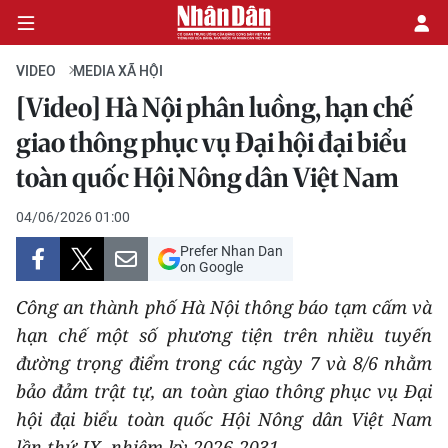
VIDEO
MEDIA XÃ HỘI
[Video] Hà Nội phân luồng, hạn chế
CHÍNH TRỊ
giao thông phục vụ Đại hội đại biểu
toàn quốc Hội Nông dân Việt Nam
KINH TẾ
04/06/2026 01:00
VĂN HÓA
Prefer Nhan Dan
on Google
XÃ HỘI
Công an thành phố Hà Nội thông báo tạm cấm và
PHÁP LUẬT
hạn chế một số phương tiện trên nhiều tuyến
đường trọng điểm trong các ngày 7 và 8/6 nhằm
DU LỊCH
bảo đảm trật tự, an toàn giao thông phục vụ Đại
hội đại biểu toàn quốc Hội Nông dân Việt Nam
THẾ GIỚI
lần thứ IX, nhiệm kỳ 2026-2031.