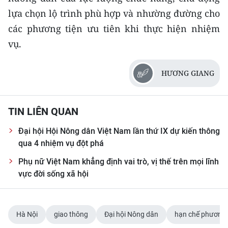
CHƯƠNG TRÌNH OCOP - MỖI XÃ
lựa chọn lộ trình phù hợp và nhường đường cho
MỘT SẢN PHẨM
các phương tiện ưu tiên khi thực hiện nhiệm
vụ.
RADIO
HƯƠNG GIANG
MEDIA CENTER
E-Magazine
TIN LIÊN QUAN
Video
Đại hội Hội Nông dân Việt Nam lần thứ IX dự kiến thông
Media Chính trị
qua 4 nhiệm vụ đột phá
Phụ nữ Việt Nam khẳng định vai trò, vị thế trên mọi lĩnh
Media Kinh tế
vực đời sống xã hội
Media Văn hóa
Media Xã hội
Hà Nội
giao thông
Đại hội Nông dân
hạn chế phương 