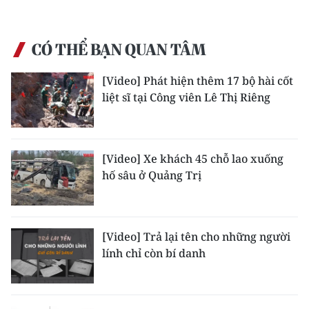
Media Pháp luật
Media Du lịch
CÓ THỂ BẠN QUAN TÂM
Media Thế giới
[Video] Phát hiện thêm 17 bộ hài cốt
Media Thể thao
liệt sĩ tại Công viên Lê Thị Riêng
Media Giáo dục
Media Y tế
[Video] Xe khách 45 chỗ lao xuống
hố sâu ở Quảng Trị
Media Khoa học - Công nghệ
Media Môi trường
[Video] Trả lại tên cho những người
Ảnh
lính chỉ còn bí danh
Infographic