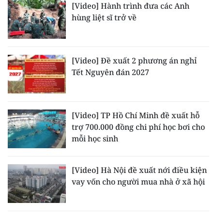
[Video] Hành trình đưa các Anh
hùng liệt sĩ trở về
CHUYÊN ĐỀ
CÁC CHUYÊN TRANG
[Video] Đề xuất 2 phương án nghỉ
Tết Nguyên đán 2027
VỀ BÁO NHÂN DÂN
THỜI NAY
[Video] TP Hồ Chí Minh đề xuất hỗ
NHÂN DÂN CUỐI TUẦN
trợ 700.000 đồng chi phí học bơi cho
mỗi học sinh
NHÂN DÂN HẰNG THÁNG
MUA BÁO
[Video] Hà Nội đề xuất nới điều kiện
vay vốn cho người mua nhà ở xã hội
ĐỌC BÁO IN