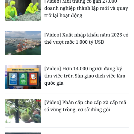
[Video] Mỗi tháng có gần 27.000
TIN MỚI
doanh nghiệp thành lập mới và quay
trở lại hoạt động
TIN ĐỊA PHƯƠNG
Trung du và miền núi phía Bắc
[Video] Xuất nhập khẩu năm 2026 có
thể vượt mốc 1.000 tỷ USD
Đồng bằng sông Hồng
Bắc Trung Bộ
[Video] Hơn 14.000 người đăng ký
Duyên hải Nam Trung Bộ và Tây
tìm việc trên Sàn giao dịch việc làm
Nguyên
quốc gia
Đông Nam Bộ
[Video] Phân cấp cho cấp xã cấp mã
Đồng bằng sông Cửu Long
số vùng trồng, cơ sở đóng gói
Chuyên trang Hà Nội
Chuyên trang TP. Hồ Chí Minh