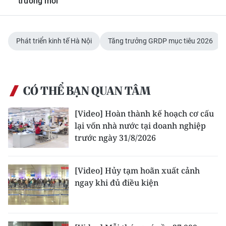
trưởng mới
Media Pháp luật
Media Du lịch
Phát triển kinh tế Hà Nội
Tăng trưởng GRDP mục tiêu 2026
Media Thế giới
Media Thể thao
CÓ THỂ BẠN QUAN TÂM
Media Giáo dục
[Video] Hoàn thành kế hoạch cơ cấu
Media Y tế
lại vốn nhà nước tại doanh nghiệp
Media Khoa học - Công nghệ
trước ngày 31/8/2026
Media Môi trường
[Video] Hủy tạm hoãn xuất cảnh
Ảnh
ngay khi đủ điều kiện
Infographic