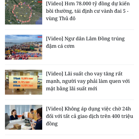
[Video] Hơn 78.000 tỷ đồng dự kiến
ENGLISH
bồi thường, tái định cư vành đai 5 -
vùng Thủ đô
中文
FRANÇAIS
[Video] Ngư dân Lâm Đồng trúng
đậm cá cơm
РУССКИЙ
ESPAÑOL
[Video] Lãi suất cho vay tăng rất
한국어
mạnh, người vay phải làm quen với
mặt bằng lãi suất mới
[Video] Không áp dụng việc chờ 24h
đối với tất cả giao dịch trên 400 triệu
đồng