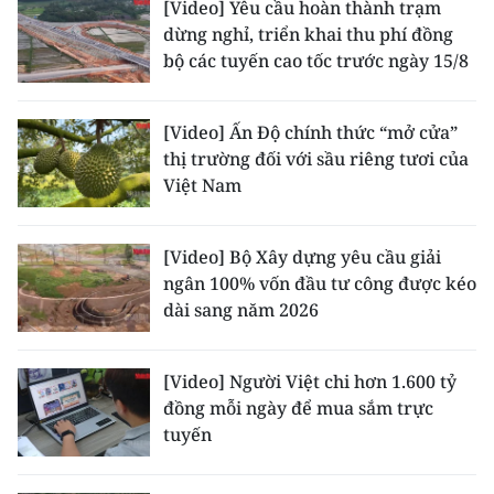
[Video] Yêu cầu hoàn thành trạm
dừng nghỉ, triển khai thu phí đồng
CHUYÊN ĐỀ
bộ các tuyến cao tốc trước ngày 15/8
CÁC CHUYÊN TRANG
[Video] Ấn Độ chính thức “mở cửa”
thị trường đối với sầu riêng tươi của
VỀ BÁO NHÂN DÂN
Việt Nam
THỜI NAY
[Video] Bộ Xây dựng yêu cầu giải
NHÂN DÂN CUỐI TUẦN
ngân 100% vốn đầu tư công được kéo
dài sang năm 2026
NHÂN DÂN HẰNG THÁNG
[Video] Người Việt chi hơn 1.600 tỷ
MUA BÁO
đồng mỗi ngày để mua sắm trực
tuyến
ĐỌC BÁO IN