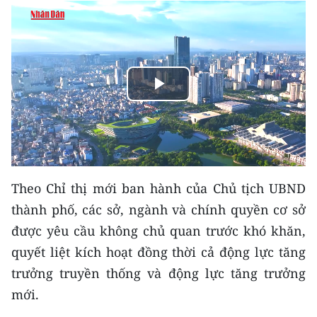
THỂ THAO
GIÁO DỤC
Y TẾ
Play
KHOA HỌC - CÔNG NGHỆ
Video
MÔI TRƯỜNG
BẠN ĐỌC
Theo Chỉ thị mới ban hành của Chủ tịch UBND
thành phố, các sở, ngành và chính quyền cơ sở
KIỂM CHỨNG THÔNG TIN
được yêu cầu không chủ quan trước khó khăn,
quyết liệt kích hoạt đồng thời cả động lực tăng
TRI THỨC CHUYÊN SÂU
trưởng truyền thống và động lực tăng trưởng
54 DÂN TỘC VIỆT NAM
mới.