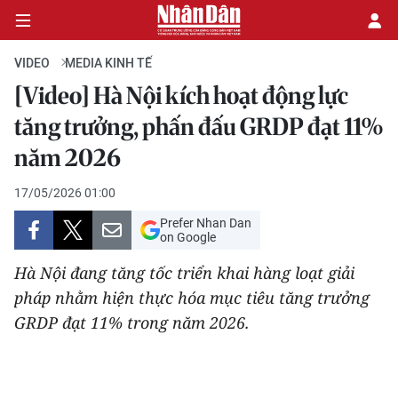
VIDEO
MEDIA KINH TẾ
[Video] Hà Nội kích hoạt động lực
CHÍNH TRỊ
tăng trưởng, phấn đấu GRDP đạt 11%
năm 2026
KINH TẾ
17/05/2026 01:00
VĂN HÓA
Prefer Nhan Dan
on Google
XÃ HỘI
Hà Nội đang tăng tốc triển khai hàng loạt giải
PHÁP LUẬT
pháp nhằm hiện thực hóa mục tiêu tăng trưởng
GRDP đạt 11% trong năm 2026.
DU LỊCH
THẾ GIỚI