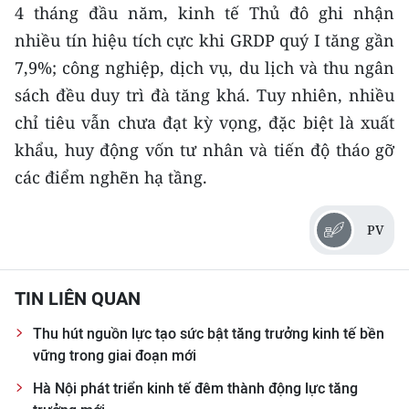
CHƯƠNG TRÌNH OCOP - MỖI XÃ
4 tháng đầu năm, kinh tế Thủ đô ghi nhận
MỘT SẢN PHẨM
nhiều tín hiệu tích cực khi GRDP quý I tăng gần
7,9%; công nghiệp, dịch vụ, du lịch và thu ngân
RADIO
sách đều duy trì đà tăng khá. Tuy nhiên, nhiều
chỉ tiêu vẫn chưa đạt kỳ vọng, đặc biệt là xuất
MEDIA CENTER
khẩu, huy động vốn tư nhân và tiến độ tháo gỡ
E-Magazine
các điểm nghẽn hạ tầng.
Video
PV
Media Chính trị
Media Kinh tế
TIN LIÊN QUAN
Thu hút nguồn lực tạo sức bật tăng trưởng kinh tế bền
Media Văn hóa
vững trong giai đoạn mới
Media Xã hội
Hà Nội phát triển kinh tế đêm thành động lực tăng