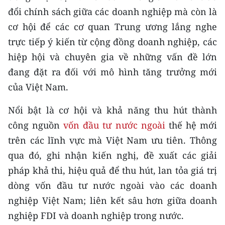
đổi chính sách giữa các doanh nghiệp mà còn là
CHUYÊN ĐỀ
cơ hội để các cơ quan Trung ương lắng nghe
trực tiếp ý kiến từ cộng đồng doanh nghiệp, các
CÁC CHUYÊN TRANG
hiệp hội và chuyên gia về những vấn đề lớn
đang đặt ra đối với mô hình tăng trưởng mới
VỀ BÁO NHÂN DÂN
của Việt Nam.
THỜI NAY
Nổi bật là cơ hội và khả năng thu hút thành
công nguồn
vốn đầu tư nước ngoài
thế hệ mới
NHÂN DÂN CUỐI TUẦN
trên các lĩnh vực mà Việt Nam ưu tiên. Thông
NHÂN DÂN HẰNG THÁNG
qua đó, ghi nhận kiến nghị, đề xuất các giải
pháp khả thi, hiệu quả để thu hút, lan tỏa giá trị
MUA BÁO
dòng vốn đầu tư nước ngoài vào các doanh
ĐỌC BÁO IN
nghiệp Việt Nam; liên kết sâu hơn giữa doanh
nghiệp FDI và doanh nghiệp trong nước.