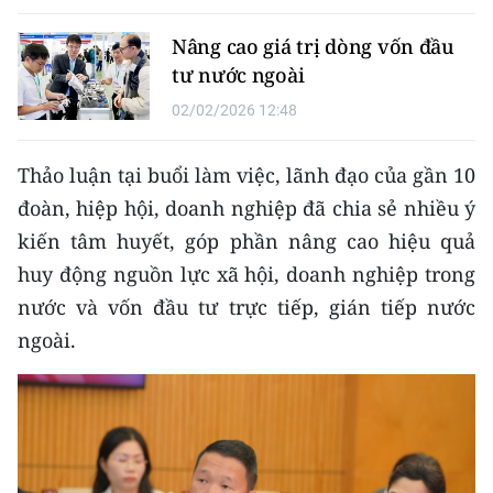
ENGLISH
Nâng cao giá trị dòng vốn đầu
中文
tư nước ngoài
02/02/2026 12:48
FRANÇAIS
РУССКИЙ
Thảo luận tại buổi làm việc, lãnh đạo của gần 10
đoàn, hiệp hội, doanh nghiệp đã chia sẻ nhiều ý
ESPAÑOL
kiến tâm huyết, góp phần nâng cao hiệu quả
huy động nguồn lực xã hội, doanh nghiệp trong
한국어
nước và vốn đầu tư trực tiếp, gián tiếp nước
ngoài.