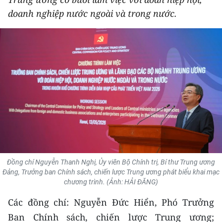
THỂ THAO
doanh nghiệp nước ngoài và trong nước.
GIÁO DỤC
Y TẾ
KHOA HỌC - CÔNG NGHỆ
MÔI TRƯỜNG
BẠN ĐỌC
KIỂM CHỨNG THÔNG TIN
Đồng chí Nguyễn Thanh Nghị, Ủy viên Bộ Chính trị, Bí thư Trung ương
Đảng, Trưởng ban Chính sách, chiến lược Trung ương phát biểu khai mạc
TRI THỨC CHUYÊN SÂU
chương trình. (Ảnh: HẢI ĐĂNG)
Các đồng chí: Nguyễn Đức Hiển, Phó Trưởng
54 DÂN TỘC VIỆT NAM
Ban Chính sách, chiến lược Trung ương;