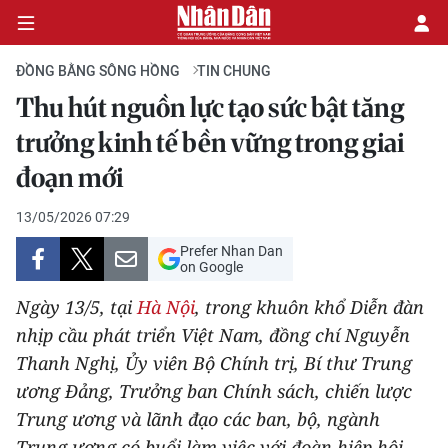
ĐỒNG BẰNG SÔNG HỒNG
TIN CHUNG
Thu hút nguồn lực tạo sức bật tăng
CHÍNH TRỊ
trưởng kinh tế bền vững trong giai
đoạn mới
KINH TẾ
13/05/2026 07:29
VĂN HÓA
Prefer Nhan Dan
on Google
XÃ HỘI
Ngày 13/5, tại
Hà Nội
, trong khuôn khổ Diễn đàn
PHÁP LUẬT
nhịp cầu phát triển Việt Nam, đồng chí Nguyễn
Thanh Nghị, Ủy viên Bộ Chính trị, Bí thư Trung
DU LỊCH
ương Đảng, Trưởng ban Chính sách, chiến lược
Trung ương và lãnh đạo các ban, bộ, ngành
THẾ GIỚI
Trung ương có buổi làm việc với đoàn hiệp hội,