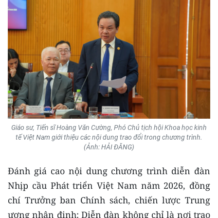
TIN MỚI
TIN ĐỊA PHƯƠNG
Trung du và miền núi phía Bắc
Đồng bằng sông Hồng
Bắc Trung Bộ
Duyên hải Nam Trung Bộ và Tây
Giáo sư, Tiến sĩ Hoàng Văn Cường, Phó Chủ tịch hội Khoa học kinh
Nguyên
tế Việt Nam giới thiệu các nội dung trao đổi trong chương trình.
(Ảnh: HẢI ĐĂNG)
Đông Nam Bộ
Đánh giá cao nội dung chương trình diễn đàn
Đồng bằng sông Cửu Long
Nhịp cầu Phát triển Việt Nam năm 2026, đồng
Chuyên trang Hà Nội
chí Trưởng ban Chính sách, chiến lược Trung
ương nhận định: Diễn đàn không chỉ là nơi trao
Chuyên trang TP. Hồ Chí Minh