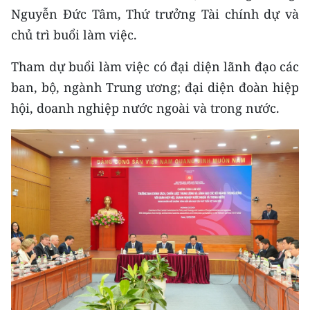
CHƯƠNG TRÌNH OCOP - MỖI XÃ
Nguyễn Đức Tâm, Thứ trưởng Tài chính dự và
MỘT SẢN PHẨM
chủ trì buổi làm việc.
Tham dự buổi làm việc có đại diện lãnh đạo các
RADIO
ban, bộ, ngành Trung ương; đại diện đoàn hiệp
MEDIA CENTER
hội, doanh nghiệp nước ngoài và trong nước.
E-Magazine
Video
Media Chính trị
Media Kinh tế
Media Văn hóa
Media Xã hội