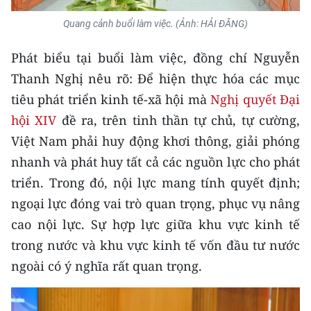
Media Pháp luật
Quang cảnh buổi làm việc. (Ảnh: HẢI ĐĂNG)
Media Du lịch
Phát biểu tại buổi làm việc, đồng chí Nguyễn
Media Thế giới
Thanh Nghị nêu rõ: Để hiện thực hóa các mục
Media Thể thao
tiêu phát triển kinh tế-xã hội mà
Nghị quyết Đại
hội XIV
đề ra, trên tinh thần tự chủ, tự cường,
Media Giáo dục
Việt Nam phải huy động khơi thông, giải phóng
Media Y tế
nhanh và phát huy tất cả các nguồn lực cho phát
triển. Trong đó, nội lực mang tính quyết định;
Media Khoa học - Công nghệ
ngoại lực đóng vai trò quan trọng, phục vụ nâng
Media Môi trường
cao nội lực. Sự hợp lực giữa khu vực kinh tế
trong nước và khu vực kinh tế vốn đầu tư nước
Ảnh
ngoài có ý nghĩa rất quan trọng.
Infographic