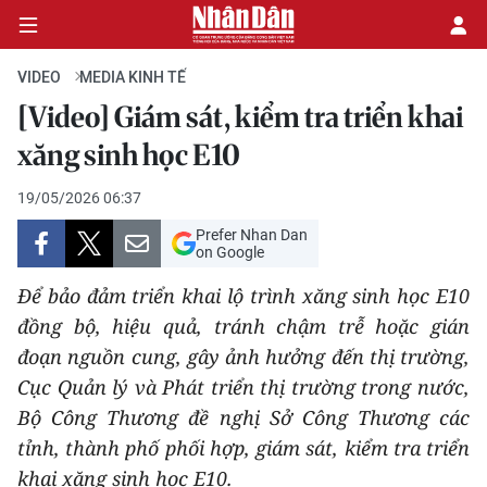
VIDEO
MEDIA KINH TẾ
[Video] Giám sát, kiểm tra triển khai
CHÍNH TRỊ
xăng sinh học E10
KINH TẾ
19/05/2026 06:37
Prefer Nhan Dan
VĂN HÓA
on Google
Để bảo đảm triển khai lộ trình xăng sinh học E10
XÃ HỘI
đồng bộ, hiệu quả, tránh chậm trễ hoặc gián
đoạn nguồn cung, gây ảnh hưởng đến thị trường,
PHÁP LUẬT
Cục Quản lý và Phát triển thị trường trong nước,
DU LỊCH
Bộ Công Thương đề nghị Sở Công Thương các
tỉnh, thành phố phối hợp, giám sát, kiểm tra triển
THẾ GIỚI
khai xăng sinh học E10.