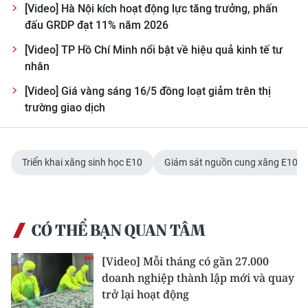
Media Pháp luật
[Video] Hà Nội kích hoạt động lực tăng trưởng, phấn
đấu GRDP đạt 11% năm 2026
Media Du lịch
[Video] TP Hồ Chí Minh nổi bật về hiệu quả kinh tế tư
Media Thế giới
nhân
[Video] Giá vàng sáng 16/5 đồng loạt giảm trên thị
Media Thể thao
trường giao dịch
Media Giáo dục
Media Y tế
Triển khai xăng sinh học E10
Giám sát nguồn cung xăng E10
Media Khoa học - Công nghệ
Media Môi trường
CÓ THỂ BẠN QUAN TÂM
Ảnh
[Video] Mỗi tháng có gần 27.000
Infographic
doanh nghiệp thành lập mới và quay
trở lại hoạt động