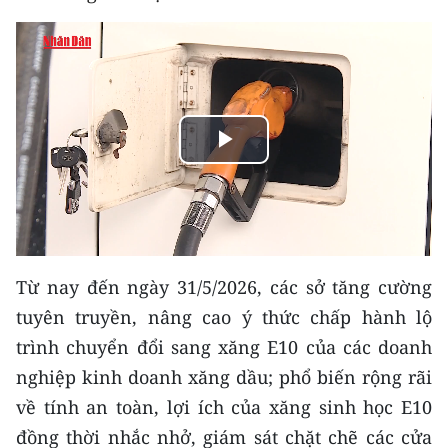
THỂ THAO
GIÁO DỤC
Y TẾ
Play
KHOA HỌC - CÔNG NGHỆ
Video
MÔI TRƯỜNG
BẠN ĐỌC
Từ nay đến ngày 31/5/2026, các sở tăng cường
KIỂM CHỨNG THÔNG TIN
tuyên truyền, nâng cao ý thức chấp hành lộ
trình chuyển đổi sang xăng E10 của các doanh
TRI THỨC CHUYÊN SÂU
nghiệp kinh doanh xăng dầu; phổ biến rộng rãi
về tính an toàn, lợi ích của xăng sinh học E10
54 DÂN TỘC VIỆT NAM
đồng thời nhắc nhở, giám sát chặt chẽ các cửa