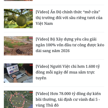
CHUYÊN ĐỀ
[Video] Ấn Độ chính thức “mở cửa”
thị trường đối với sầu riêng tươi của
CÁC CHUYÊN TRANG
Việt Nam
VỀ BÁO NHÂN DÂN
[Video] Bộ Xây dựng yêu cầu giải
ngân 100% vốn đầu tư công được kéo
THỜI NAY
dài sang năm 2026
NHÂN DÂN CUỐI TUẦN
[Video] Người Việt chi hơn 1.600 tỷ
đồng mỗi ngày để mua sắm trực
NHÂN DÂN HẰNG THÁNG
tuyến
MUA BÁO
[Video] Hơn 78.000 tỷ đồng dự kiến
ĐỌC BÁO IN
bồi thường, tái định cư vành đai 5 -
vùng Thủ đô