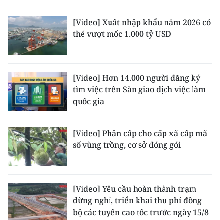
TIN MỚI
[Video] Xuất nhập khẩu năm 2026 có
TIN ĐỊA PHƯƠNG
thể vượt mốc 1.000 tỷ USD
Trung du và miền núi phía Bắc
Đồng bằng sông Hồng
[Video] Hơn 14.000 người đăng ký
tìm việc trên Sàn giao dịch việc làm
Bắc Trung Bộ
quốc gia
Duyên hải Nam Trung Bộ và Tây
Nguyên
[Video] Phân cấp cho cấp xã cấp mã
số vùng trồng, cơ sở đóng gói
Đông Nam Bộ
Đồng bằng sông Cửu Long
[Video] Yêu cầu hoàn thành trạm
Chuyên trang Hà Nội
dừng nghỉ, triển khai thu phí đồng
bộ các tuyến cao tốc trước ngày 15/8
Chuyên trang TP. Hồ Chí Minh