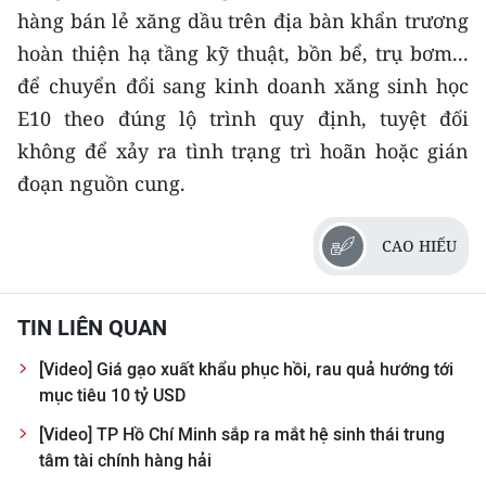
CHƯƠNG TRÌNH OCOP - MỖI XÃ
hàng bán lẻ xăng dầu trên địa bàn khẩn trương
MỘT SẢN PHẨM
hoàn thiện hạ tầng kỹ thuật, bồn bể, trụ bơm...
để chuyển đổi sang kinh doanh xăng sinh học
RADIO
E10 theo đúng lộ trình quy định, tuyệt đối
không để xảy ra tình trạng trì hoãn hoặc gián
MEDIA CENTER
đoạn nguồn cung.
E-Magazine
CAO HIẾU
Video
Media Chính trị
TIN LIÊN QUAN
Media Kinh tế
[Video] Giá gạo xuất khẩu phục hồi, rau quả hướng tới
mục tiêu 10 tỷ USD
Media Văn hóa
[Video] TP Hồ Chí Minh sắp ra mắt hệ sinh thái trung
Media Xã hội
tâm tài chính hàng hải