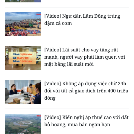
ENGLISH
[Video] Ngư dân Lâm Đồng trúng
中文
đậm cá cơm
FRANÇAIS
РУССКИЙ
[Video] Lãi suất cho vay tăng rất
mạnh, người vay phải làm quen với
ESPAÑOL
mặt bằng lãi suất mới
한국어
[Video] Không áp dụng việc chờ 24h
đối với tất cả giao dịch trên 400 triệu
đồng
[Video] Kiến nghị áp thuế cao với đất
bỏ hoang, mua bán ngắn hạn