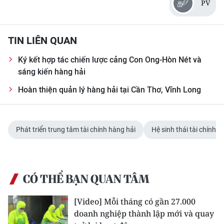
PV
Media Pháp luật
Media Du lịch
TIN LIÊN QUAN
Media Thế giới
Ký kết hợp tác chiến lược cảng Con Ong-Hòn Nét và
Media Thể thao
sáng kiến hàng hải
Hoàn thiện quản lý hàng hải tại Cần Thơ, Vĩnh Long
Media Giáo dục
Media Y tế
Phát triển trung tâm tài chính hàng hải
Hệ sinh thái tài chính q
Media Khoa học - Công nghệ
Media Môi trường
CÓ THỂ BẠN QUAN TÂM
Ảnh
[Video] Mỗi tháng có gần 27.000
Infographic
doanh nghiệp thành lập mới và quay