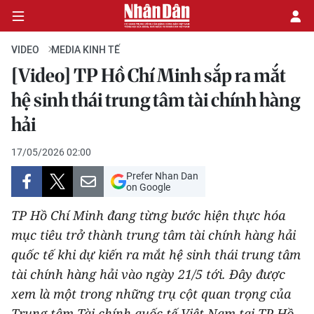
VIDEO
MEDIA KINH TẾ
[Video] TP Hồ Chí Minh sắp ra mắt
CHÍNH TRỊ
hệ sinh thái trung tâm tài chính hàng
hải
KINH TẾ
17/05/2026 02:00
VĂN HÓA
Prefer Nhan Dan
on Google
XÃ HỘI
TP Hồ Chí Minh đang từng bước hiện thực hóa
PHÁP LUẬT
mục tiêu trở thành trung tâm tài chính hàng hải
quốc tế khi dự kiến ra mắt hệ sinh thái trung tâm
DU LỊCH
tài chính hàng hải vào ngày 21/5 tới. Đây được
xem là một trong những trụ cột quan trọng của
THẾ GIỚI
Trung tâm Tài chính quốc tế Việt Nam tại TP Hồ