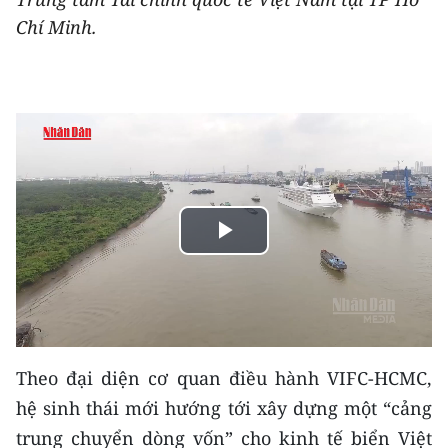
THỂ THAO
Chí Minh.
GIÁO DỤC
Y TẾ
KHOA HỌC - CÔNG NGHỆ
MÔI TRƯỜNG
Play
BẠN ĐỌC
Video
KIỂM CHỨNG THÔNG TIN
TRI THỨC CHUYÊN SÂU
Theo đại diện cơ quan điều hành VIFC-HCMC,
hệ sinh thái mới hướng tới xây dựng một “cảng
54 DÂN TỘC VIỆT NAM
trung chuyển dòng vốn” cho kinh tế biển Việt