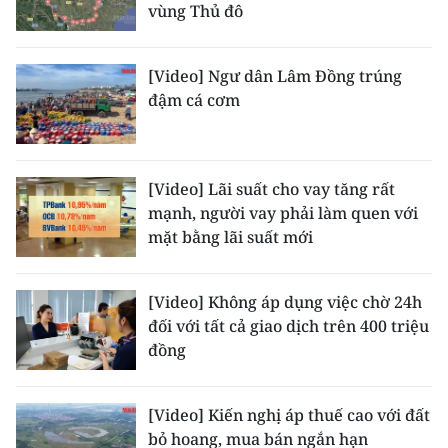
vùng Thủ đô
ENGLISH
中文
[Video] Ngư dân Lâm Đồng trúng
đậm cá cơm
FRANÇAIS
РУССКИЙ
[Video] Lãi suất cho vay tăng rất
ESPAÑOL
mạnh, người vay phải làm quen với
mặt bằng lãi suất mới
한국어
[Video] Không áp dụng việc chờ 24h
đối với tất cả giao dịch trên 400 triệu
đồng
[Video] Kiến nghị áp thuế cao với đất
bỏ hoang, mua bán ngắn hạn