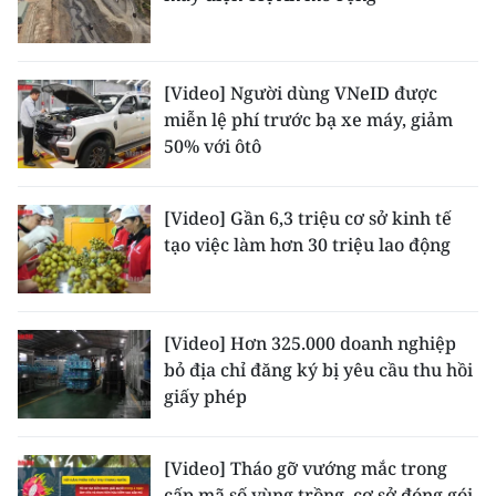
[Video] Người dùng VNeID được
miễn lệ phí trước bạ xe máy, giảm
50% với ôtô
[Video] Gần 6,3 triệu cơ sở kinh tế
tạo việc làm hơn 30 triệu lao động
[Video] Hơn 325.000 doanh nghiệp
bỏ địa chỉ đăng ký bị yêu cầu thu hồi
giấy phép
[Video] Tháo gỡ vướng mắc trong
cấp mã số vùng trồng, cơ sở đóng gói