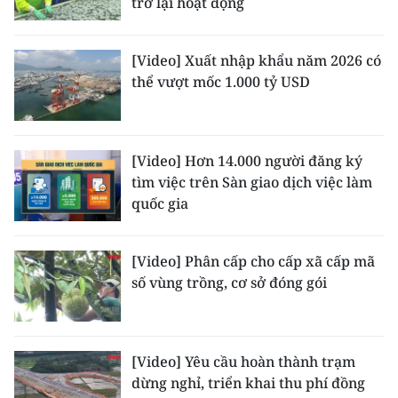
trở lại hoạt động
TIN MỚI
TIN ĐỊA PHƯƠNG
[Video] Xuất nhập khẩu năm 2026 có
thể vượt mốc 1.000 tỷ USD
Trung du và miền núi phía Bắc
Đồng bằng sông Hồng
[Video] Hơn 14.000 người đăng ký
Bắc Trung Bộ
tìm việc trên Sàn giao dịch việc làm
quốc gia
Duyên hải Nam Trung Bộ và Tây
Nguyên
[Video] Phân cấp cho cấp xã cấp mã
Đông Nam Bộ
số vùng trồng, cơ sở đóng gói
Đồng bằng sông Cửu Long
Chuyên trang Hà Nội
[Video] Yêu cầu hoàn thành trạm
dừng nghỉ, triển khai thu phí đồng
Chuyên trang TP. Hồ Chí Minh