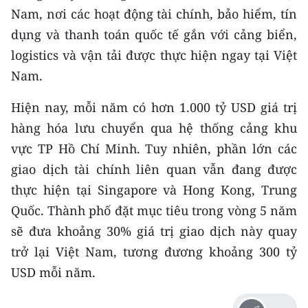
CHƯƠNG TRÌNH OCOP - MỖI XÃ
Nam, nơi các hoạt động tài chính, bảo hiểm, tín
MỘT SẢN PHẨM
dụng và thanh toán quốc tế gắn với cảng biển,
logistics và vận tải được thực hiện ngay tại Việt
RADIO
Nam.
MEDIA CENTER
Hiện nay, mỗi năm có hơn 1.000 tỷ USD giá trị
hàng hóa lưu chuyển qua hệ thống cảng khu
E-Magazine
vực TP Hồ Chí Minh. Tuy nhiên, phần lớn các
Video
giao dịch tài chính liên quan vẫn đang được
thực hiện tại Singapore và Hong Kong, Trung
Media Chính trị
Quốc. Thành phố đặt mục tiêu trong vòng 5 năm
Media Kinh tế
sẽ đưa khoảng 30% giá trị giao dịch này quay
trở lại Việt Nam, tương đương khoảng 300 tỷ
Media Văn hóa
USD mỗi năm.
Media Xã hội