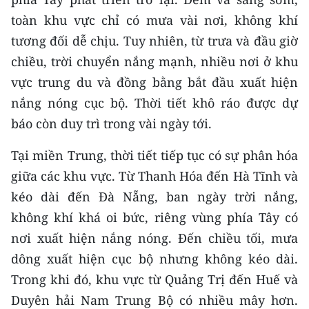
CHƯƠNG TRÌNH OCOP - MỖI XÃ
toàn khu vực chỉ có mưa vài nơi, không khí
MỘT SẢN PHẨM
tương đối dễ chịu. Tuy nhiên, từ trưa và đầu giờ
chiều, trời chuyển nắng mạnh, nhiều nơi ở khu
RADIO
vực trung du và đồng bằng bắt đầu xuất hiện
MEDIA CENTER
nắng nóng cục bộ. Thời tiết khô ráo được dự
báo còn duy trì trong vài ngày tới.
E-Magazine
Tại miền Trung, thời tiết tiếp tục có sự phân hóa
Video
giữa các khu vực. Từ Thanh Hóa đến Hà Tĩnh và
Media Chính trị
kéo dài đến Đà Nẵng, ban ngày trời nắng,
không khí khá oi bức, riêng vùng phía Tây có
Media Kinh tế
nơi xuất hiện nắng nóng. Đến chiều tối, mưa
Media Văn hóa
dông xuất hiện cục bộ nhưng không kéo dài.
Trong khi đó, khu vực từ Quảng Trị đến Huế và
Media Xã hội
Duyên hải Nam Trung Bộ có nhiều mây hơn.