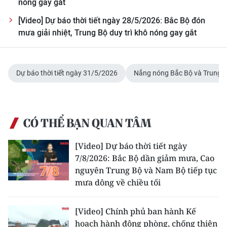
nóng gay gắt
[Video] Dự báo thời tiết ngày 28/5/2026: Bắc Bộ đón
CHUYÊN ĐỀ
mưa giải nhiệt, Trung Bộ duy trì khô nóng gay gắt
CÁC CHUYÊN TRANG
Dự báo thời tiết ngày 31/5/2026
Nắng nóng Bắc Bộ và Trung 
VỀ BÁO NHÂN DÂN
THỜI NAY
CÓ THỂ BẠN QUAN TÂM
NHÂN DÂN CUỐI TUẦN
[Video] Dự báo thời tiết ngày
NHÂN DÂN HẰNG THÁNG
7/8/2026: Bắc Bộ dần giảm mưa, Cao
nguyên Trung Bộ và Nam Bộ tiếp tục
MUA BÁO
mưa dông về chiều tối
ĐỌC BÁO IN
[Video] Chính phủ ban hành Kế
hoạch hành động phòng, chống thiên