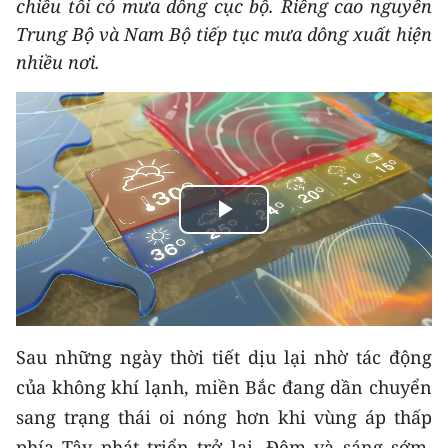
chiều tối có mưa dông cục bộ. Riêng cao nguyên
THỂ THAO
Trung Bộ và Nam Bộ tiếp tục mưa dông xuất hiện
nhiều nơi.
GIÁO DỤC
Y TẾ
KHOA HỌC - CÔNG NGHỆ
MÔI TRƯỜNG
Play
BẠN ĐỌC
Video
KIỂM CHỨNG THÔNG TIN
Sau những ngày thời tiết dịu lại nhờ tác động
TRI THỨC CHUYÊN SÂU
của không khí lạnh, miền Bắc đang dần chuyển
54 DÂN TỘC VIỆT NAM
sang trạng thái oi nóng hơn khi vùng áp thấp
phía Tây phát triển trở lại. Đêm và sáng sớm,