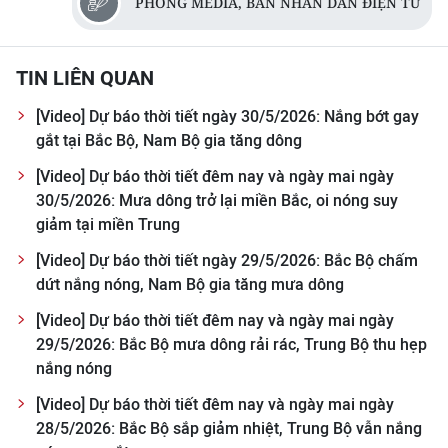
PHÒNG MEDIA, BAN NHÂN DÂN ĐIỆN TỬ
TIN MỚI
TIN ĐỊA PHƯƠNG
TIN LIÊN QUAN
Trung du và miền núi phía Bắc
[Video] Dự báo thời tiết ngày 30/5/2026: Nắng bớt gay
gắt tại Bắc Bộ, Nam Bộ gia tăng dông
Đồng bằng sông Hồng
[Video] Dự báo thời tiết đêm nay và ngày mai ngày
Bắc Trung Bộ
30/5/2026: Mưa dông trở lại miền Bắc, oi nóng suy
giảm tại miền Trung
Duyên hải Nam Trung Bộ và Tây
[Video] Dự báo thời tiết ngày 29/5/2026: Bắc Bộ chấm
Nguyên
dứt nắng nóng, Nam Bộ gia tăng mưa dông
Đông Nam Bộ
[Video] Dự báo thời tiết đêm nay và ngày mai ngày
29/5/2026: Bắc Bộ mưa dông rải rác, Trung Bộ thu hẹp
Đồng bằng sông Cửu Long
nắng nóng
Chuyên trang Hà Nội
[Video] Dự báo thời tiết đêm nay và ngày mai ngày
28/5/2026: Bắc Bộ sắp giảm nhiệt, Trung Bộ vẫn nắng
Chuyên trang TP. Hồ Chí Minh