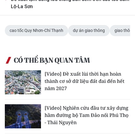
Media Pháp luật
Lộ-La Sơn
Media Du lịch
Media Thế giới
cao tốc Quy Nhơn-Chí Thạnh
dự án giao thông
giao thông
Media Thể thao
Media Giáo dục
CÓ THỂ BẠN QUAN TÂM
Media Y tế
[Video] Đề xuất lùi thời hạn hoàn
thành cơ sở dữ liệu đất đai đến hết
Media Khoa học - Công nghệ
năm 2027
Media Môi trường
[Video] Nghiên cứu đầu tư xây dựng
Ảnh
hầm đường bộ Tam Đảo nối Phú Thọ
Infographic
- Thái Nguyên