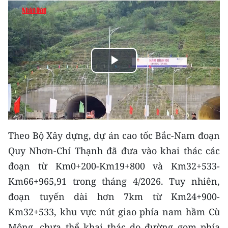
THỂ THAO
GIÁO DỤC
Y TẾ
Play
KHOA HỌC - CÔNG NGHỆ
Video
MÔI TRƯỜNG
BẠN ĐỌC
Theo Bộ Xây dựng, dự án cao tốc Bắc-Nam đoạn
Quy Nhơn-Chí Thạnh đã đưa vào khai thác các
KIỂM CHỨNG THÔNG TIN
đoạn từ Km0+200-Km19+800 và Km32+533-
Km66+965,91 trong tháng 4/2026. Tuy nhiên,
TRI THỨC CHUYÊN SÂU
đoạn tuyến dài hơn 7km từ Km24+900-
54 DÂN TỘC VIỆT NAM
Km32+533, khu vực nút giao phía nam hầm Cù
Mông, chưa thể khai thác do đường gom phía