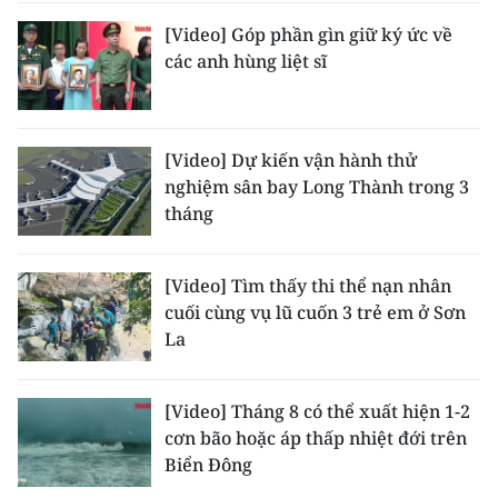
ENGLISH
[Video] Góp phần gìn giữ ký ức về
các anh hùng liệt sĩ
中文
FRANÇAIS
[Video] Dự kiến vận hành thử
РУССКИЙ
nghiệm sân bay Long Thành trong 3
tháng
ESPAÑOL
한국어
[Video] Tìm thấy thi thể nạn nhân
cuối cùng vụ lũ cuốn 3 trẻ em ở Sơn
La
[Video] Tháng 8 có thể xuất hiện 1-2
cơn bão hoặc áp thấp nhiệt đới trên
Biển Đông