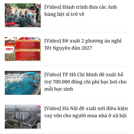
TIN MỚI
[Video] Hành trình đưa các Anh
hùng liệt sĩ trở về
TIN ĐỊA PHƯƠNG
Trung du và miền núi phía Bắc
[Video] Đề xuất 2 phương án nghỉ
Đồng bằng sông Hồng
Tết Nguyên đán 2027
Bắc Trung Bộ
Duyên hải Nam Trung Bộ và Tây
[Video] TP Hồ Chí Minh đề xuất hỗ
Nguyên
trợ 700.000 đồng chi phí học bơi cho
mỗi học sinh
Đông Nam Bộ
Đồng bằng sông Cửu Long
[Video] Hà Nội đề xuất nới điều kiện
vay vốn cho người mua nhà ở xã hội
Chuyên trang Hà Nội
Chuyên trang TP. Hồ Chí Minh