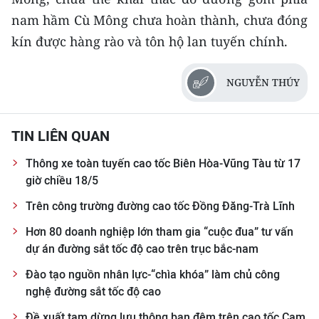
CHƯƠNG TRÌNH OCOP - MỖI XÃ
nam hầm Cù Mông chưa hoàn thành, chưa đóng
MỘT SẢN PHẨM
kín được hàng rào và tôn hộ lan tuyến chính.
RADIO
NGUYỄN THÚY
MEDIA CENTER
TIN LIÊN QUAN
E-Magazine
Thông xe toàn tuyến cao tốc Biên Hòa-Vũng Tàu từ 17
Video
giờ chiều 18/5
Media Chính trị
Trên công trường đường cao tốc Đồng Đăng-Trà Lĩnh
Media Kinh tế
Hơn 80 doanh nghiệp lớn tham gia “cuộc đua” tư vấn
dự án đường sắt tốc độ cao trên trục bắc-nam
Media Văn hóa
Đào tạo nguồn nhân lực-“chìa khóa” làm chủ công
nghệ đường sắt tốc độ cao
Media Xã hội
Đề xuất tạm dừng lưu thông ban đêm trên cao tốc Cam