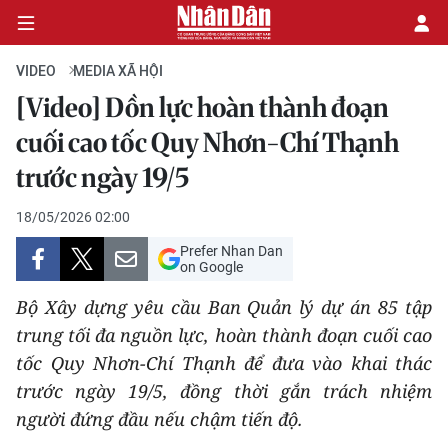
VIDEO
MEDIA XÃ HỘI
[Video] Dồn lực hoàn thành đoạn
CHÍNH TRỊ
cuối cao tốc Quy Nhơn-Chí Thạnh
trước ngày 19/5
KINH TẾ
18/05/2026 02:00
VĂN HÓA
Prefer Nhan Dan
on Google
XÃ HỘI
Bộ Xây dựng yêu cầu Ban Quản lý dự án 85 tập
PHÁP LUẬT
trung tối đa nguồn lực, hoàn thành đoạn cuối cao
tốc Quy Nhơn-Chí Thạnh để đưa vào khai thác
DU LỊCH
trước ngày 19/5, đồng thời gắn trách nhiệm
người đứng đầu nếu chậm tiến độ.
THẾ GIỚI