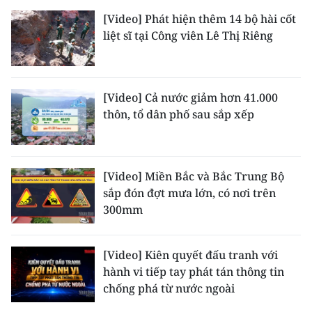
[Video] Phát hiện thêm 14 bộ hài cốt
CHUYÊN ĐỀ
liệt sĩ tại Công viên Lê Thị Riêng
CÁC CHUYÊN TRANG
[Video] Cả nước giảm hơn 41.000
VỀ BÁO NHÂN DÂN
thôn, tổ dân phố sau sắp xếp
THỜI NAY
NHÂN DÂN CUỐI TUẦN
[Video] Miền Bắc và Bắc Trung Bộ
sắp đón đợt mưa lớn, có nơi trên
NHÂN DÂN HẰNG THÁNG
300mm
MUA BÁO
[Video] Kiên quyết đấu tranh với
hành vi tiếp tay phát tán thông tin
ĐỌC BÁO IN
chống phá từ nước ngoài