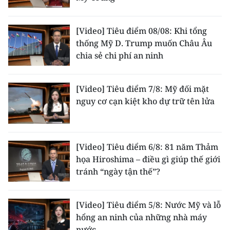
TIN MỚI
[Video] Tiêu điểm 08/08: Khi tổng
TIN ĐỊA PHƯƠNG
thống Mỹ D. Trump muốn Châu Âu
chia sẻ chi phí an ninh
Trung du và miền núi phía Bắc
Đồng bằng sông Hồng
[Video] Tiêu điểm 7/8: Mỹ đối mặt
nguy cơ cạn kiệt kho dự trữ tên lửa
Bắc Trung Bộ
Duyên hải Nam Trung Bộ và Tây
Nguyên
[Video] Tiêu điểm 6/8: 81 năm Thảm
họa Hiroshima – điều gì giúp thế giới
Đông Nam Bộ
tránh “ngày tận thế”?
Đồng bằng sông Cửu Long
[Video] Tiêu điểm 5/8: Nước Mỹ và lỗ
Chuyên trang Hà Nội
hổng an ninh của những nhà máy
Chuyên trang TP. Hồ Chí Minh
nước