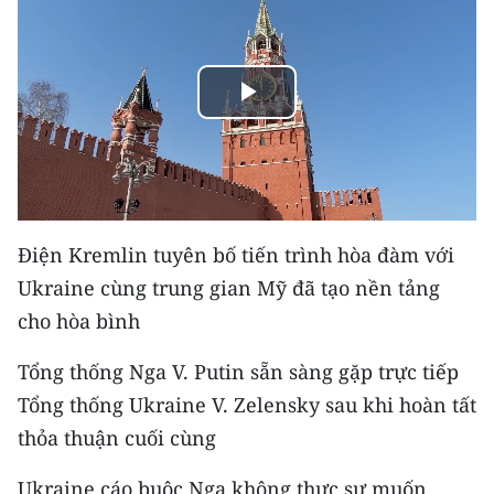
THỂ THAO
GIÁO DỤC
Play
Y TẾ
Video
KHOA HỌC - CÔNG NGHỆ
MÔI TRƯỜNG
Điện Kremlin tuyên bố tiến trình hòa đàm với
Ukraine cùng trung gian Mỹ đã tạo nền tảng
BẠN ĐỌC
cho hòa bình
KIỂM CHỨNG THÔNG TIN
Tổng thống Nga V. Putin sẵn sàng gặp trực tiếp
TRI THỨC CHUYÊN SÂU
Tổng thống Ukraine V. Zelensky sau khi hoàn tất
thỏa thuận cuối cùng
54 DÂN TỘC VIỆT NAM
Ukraine cáo buộc Nga không thực sự muốn