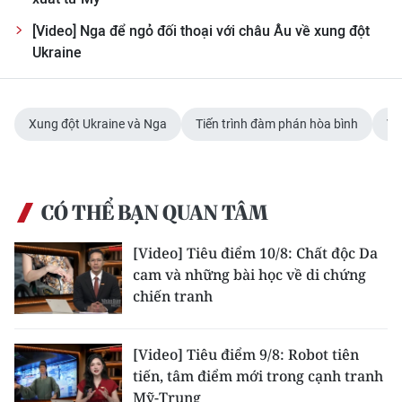
Media Pháp luật
[Video] Nga để ngỏ đối thoại với châu Âu về xung đột
Media Du lịch
Ukraine
Media Thế giới
Media Thể thao
Xung đột Ukraine và Nga
Tiến trình đàm phán hòa bình
Va
Media Giáo dục
Media Y tế
CÓ THỂ BẠN QUAN TÂM
Media Khoa học - Công nghệ
[Video] Tiêu điểm 10/8: Chất độc Da
cam và những bài học về di chứng
Media Môi trường
chiến tranh
Ảnh
[Video] Tiêu điểm 9/8: Robot tiên
Infographic
tiến, tâm điểm mới trong cạnh tranh
Mỹ-Trung