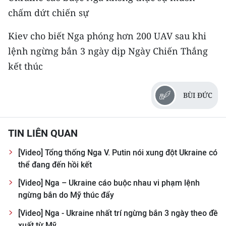
CHƯƠNG TRÌNH OCOP - MỖI XÃ
chấm dứt chiến sự
MỘT SẢN PHẨM
Kiev cho biết Nga phóng hơn 200 UAV sau khi
RADIO
lệnh ngừng bắn 3 ngày dịp Ngày Chiến Thắng
kết thúc
MEDIA CENTER
BÙI ĐỨC
E-Magazine
Video
TIN LIÊN QUAN
Media Chính trị
[Video] Tổng thống Nga V. Putin nói xung đột Ukraine có
Media Kinh tế
thể đang đến hồi kết
[Video] Nga – Ukraine cáo buộc nhau vi phạm lệnh
Media Văn hóa
ngừng bắn do Mỹ thúc đẩy
Media Xã hội
[Video] Nga - Ukraine nhất trí ngừng bắn 3 ngày theo đề
xuất từ Mỹ