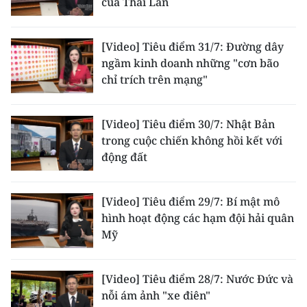
của Thái Lan
ENGLISH
中文
[Video] Tiêu điểm 31/7: Đường dây
ngầm kinh doanh những "cơn bão
FRANÇAIS
chỉ trích trên mạng"
РУССКИЙ
[Video] Tiêu điểm 30/7: Nhật Bản
ESPAÑOL
trong cuộc chiến không hồi kết với
động đất
한국어
[Video] Tiêu điểm 29/7: Bí mật mô
hình hoạt động các hạm đội hải quân
Mỹ
[Video] Tiêu điểm 28/7: Nước Đức và
nỗi ám ảnh "xe điên"