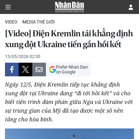
VIDEO
MEDIA THẾ GIỚI
[Video] Điện Kremlin tái khẳng định
CHÍNH TRỊ
xung đột Ukraine tiến gần hồi kết
KINH TẾ
13/05/2026 02:30
Prefer Nhan Dan
VĂN HÓA
on Google
Ngày 12/5, Điện Kremlin tiếp tục khẳng định
XÃ HỘI
xung đột tại Ukraine đang “đi tới hồi kết” và cho
biết tiến trình đàm phán giữa Nga và Ukraine với
PHÁP LUẬT
sự trung gian của Mỹ đã tạo được một số nền
DU LỊCH
tảng cho hòa bình.
THẾ GIỚI