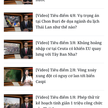
CHUYÊN ĐỀ
[Video] Tiêu điểm 4/8: Vụ trọng án
tại Chon Buri đe dọa ngành du lịch
CÁC CHUYÊN TRANG
Thái Lan như thế nào?
VỀ BÁO NHÂN DÂN
[Video] Tiêu điểm 3/8: Khủng hoảng
nhập cư tại Ceuta có khiến EU quay
THỜI NAY
lưng với Tây Ban Nha?
NHÂN DÂN CUỐI TUẦN
[Video] Tiêu điểm 2/8: Vòng xoáy
NHÂN DÂN HẰNG THÁNG
xung đột có nguy cơ lan tới biển
Caspi
MUA BÁO
ĐỌC BÁO IN
[Video] Tiêu điểm 1/8: Phép thử từ
kế hoạch tinh giản 1 triệu công chức