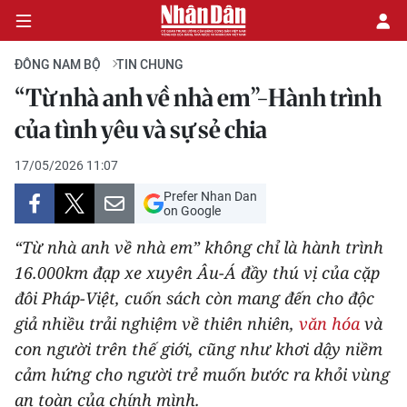
ĐÔNG NAM BỘ
TIN CHUNG
“Từ nhà anh về nhà em”-Hành trình
CHÍNH TRỊ
của tình yêu và sự sẻ chia
KINH TẾ
17/05/2026 11:07
Prefer Nhan Dan
VĂN HÓA
on Google
“Từ nhà anh về nhà em” không chỉ là hành trình
XÃ HỘI
16.000km đạp xe xuyên Âu-Á đầy thú vị của cặp
đôi Pháp-Việt, cuốn sách còn mang đến cho độc
PHÁP LUẬT
giả nhiều trải nghiệm về thiên nhiên,
văn hóa
và
DU LỊCH
con người trên thế giới, cũng như khơi dậy niềm
cảm hứng cho người trẻ muốn bước ra khỏi vùng
THẾ GIỚI
an toàn của chính mình.