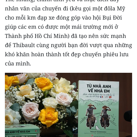
ENGLISH
nhân văn của chuyến đi (kêu gọi một đôla Mỹ
cho mỗi km đạp xe đóng góp vào hội Bụi Đời
中文
giúp các em có được một mái trường mới ở
FRANÇAIS
Thành phố Hồ Chí Minh) đã tạo nên sức mạnh
để Thibault cùng người bạn đời vượt qua những
РУССКИЙ
khó khăn hoàn thành tốt đẹp chuyến phiêu lưu
ESPAÑOL
của mình.
한국어