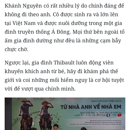
Khánh Nguyên có rất nhiều lý do chính đáng để
TIN MỚI
không đi theo anh. Cô được sinh ra và lớn lên
TIN ĐỊA PHƯƠNG
tại Việt Nam và được nuôi dưỡng trong một gia
đình truyền thống Á Đông. Mọi thứ bên ngoài tổ
Trung du và miền núi phía Bắc
ấm gia đình dường như đều là những cạm bẫy
Đồng bằng sông Hồng
chực chờ.
Bắc Trung Bộ
Ngược lại, gia đình Thibault luôn động viên
khuyến khích anh từ bé, hãy đi khám phá thế
Duyên hải Nam Trung Bộ và Tây
Nguyên
giới và coi những mối hiểm nguy là cơ hội tuyệt
vời để vượt qua chính mình.
Đông Nam Bộ
Đồng bằng sông Cửu Long
Chuyên trang Hà Nội
Chuyên trang TP. Hồ Chí Minh