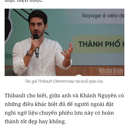
Media Pháp luật
Media Du lịch
Media Thế giới
Media Thể thao
Media Giáo dục
Media Y tế
Media Khoa học - Công nghệ
Tác giả Thibault Clemenceau tại buổi giao lưu.
Media Môi trường
Thibault cho biết, giữa anh và Khánh Nguyên có
những điều khác biệt đủ để người ngoài đặt
Ảnh
nghi ngờ liệu chuyến phiêu lưu này có hoàn
Infographic
thành tốt đẹp hay không.