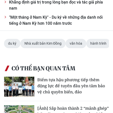
Khẳng định giá trị trong lòng bạn đọc và tác giả phía
nam
"Một tháng ở Nam Kỳ" - Du ký về những địa danh nổi
tiếng ở Nam Kỳ hơn 100 năm trước
du ký
Nhà xuất bản Kim Đồng
văn hóa
hành trình
CÓ THỂ BẠN QUAN TÂM
Điểm tựa hậu phương tiếp thêm
động lực để tuyến đầu yên tâm bảo
vệ chủ quyền biển, đảo
[Ảnh] Sắp hoàn thành 2 “mảnh ghép”