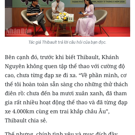
CHUYÊN ĐỀ
CÁC CHUYÊN TRANG
Tác giả Thibault trả lời câu hỏi của bạn đọc.
VỀ BÁO NHÂN DÂN
Bên cạnh đó, trước khi biết Thibault, Khánh
THỜI NAY
Nguyên không quen tập thể thao với cường độ
cao, chưa từng đạp xe đi xa. “Về phần mình, cơ
NHÂN DÂN CUỐI TUẦN
thể tôi hoàn toàn sẵn sàng cho những thử thách
NHÂN DÂN HẰNG THÁNG
điên rồ: chưa đến ba mươi xuân xanh, đã tham
gia rất nhiều hoạt động thể thao và đã từng đạp
MUA BÁO
xe 4.000km cùng em trai khắp châu Âu”,
ĐỌC BÁO IN
Thibault chia sẻ.
Thế nhưng, chính tình yêu và mục đích đầy