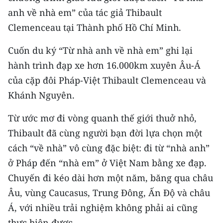
CHƯƠNG TRÌNH OCOP - MỖI XÃ
anh về nhà em” của tác giả Thibault
MỘT SẢN PHẨM
Clemenceau tại Thành phố Hồ Chí Minh.
RADIO
Cuốn du ký “Từ nhà anh về nhà em” ghi lại
hành trình đạp xe hơn 16.000km xuyên Âu-Á
MEDIA CENTER
của cặp đôi Pháp-Việt Thibault Clemenceau và
Khánh Nguyên.
E-Magazine
Từ ước mơ đi vòng quanh thế giới thuở nhỏ,
Video
Thibault đã cùng người bạn đời lựa chọn một
Media Chính trị
cách “về nhà” vô cùng đặc biệt: đi từ “nhà anh”
Media Kinh tế
ở Pháp đến “nhà em” ở Việt Nam bằng xe đạp.
Chuyến đi kéo dài hơn một năm, băng qua châu
Media Văn hóa
Âu, vùng Caucasus, Trung Đông, Ấn Độ và châu
Media Xã hội
Á, với nhiều trải nghiệm không phải ai cũng
thực hiện được.