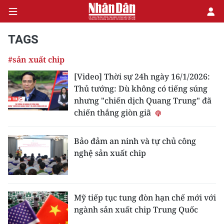
TAGS
#sản xuất chip
CHÍNH TRỊ
[Video] Thời sự 24h ngày 16/1/2026:
Thủ tướng: Dù không có tiếng súng
KINH TẾ
nhưng "chiến dịch Quang Trung" đã
chiến thắng giòn giã
VĂN HÓA
XÃ HỘI
Bảo đảm an ninh và tự chủ công
nghệ sản xuất chip
PHÁP LUẬT
DU LỊCH
Mỹ tiếp tục tung đòn hạn chế mới với
ngành sản xuất chip Trung Quốc
THẾ GIỚI