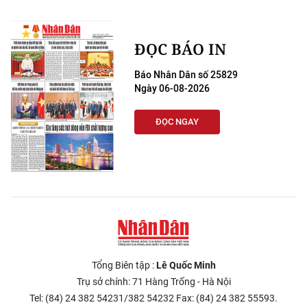
TIN MỚI
TIN ĐỊA PHƯƠNG
ĐỌC BÁO IN
Báo Nhân Dân số 25829
Trung du và miền núi phía Bắc
Ngày 06-08-2026
Đồng bằng sông Hồng
ĐỌC NGAY
Bắc Trung Bộ
Duyên hải Nam Trung Bộ và Tây
Nguyên
Đông Nam Bộ
Đồng bằng sông Cửu Long
Tổng Biên tập :
Lê Quốc Minh
Chuyên trang Hà Nội
Trụ sở chính: 71 Hàng Trống - Hà Nội
Tel: (84) 24 382 54231/382 54232 Fax: (84) 24 382 55593.
Chuyên trang TP. Hồ Chí Minh