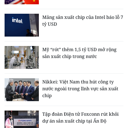
THỂ THAO
Mảng sản xuất chip của Intel báo lỗ 7
GIÁO DỤC
tỷ USD
Y TẾ
KHOA HỌC - CÔNG NGHỆ
Mỹ “rót” thêm 1,5 tỷ USD mở rộng
sản xuất chip trong nước
MÔI TRƯỜNG
BẠN ĐỌC
Nikkei: Việt Nam thu hút công ty
nước ngoài trong lĩnh vực sản xuất
KIỂM CHỨNG THÔNG TIN
chip
TRI THỨC CHUYÊN SÂU
Tập đoàn Điện tử Foxconn rút khỏi
54 DÂN TỘC VIỆT NAM
dự án sản xuất chip tại Ấn Độ