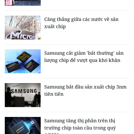
CHƯƠNG TRÌNH OCOP - MỖI XÃ
MỘT SẢN PHẨM
Căng thẳng giữa các nước về sản
xuất chip
RADIO
MEDIA CENTER
Samsung cắt giảm 'bất thường' sản
E-Magazine
lượng chip để vượt qua khó khăn
Video
Media Chính trị
Samsung bắt đầu sản xuất chip 3nm
tiên tiến
Media Kinh tế
Media Văn hóa
Samsung tăng thị phần trên thị
Media Xã hội
trường chip toàn cầu trong quý