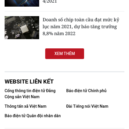
4/2021
Media Pháp luật
Media Du lịch
Doanh số chip toàn cầu đạt mức kỷ
lục năm 2021, dự báo tăng trưởng
Media Thế giới
8,8% năm 2022
Media Thể thao
Media Giáo dục
XEM THÊM
Media Y tế
Media Khoa học - Công nghệ
WEBSITE LIÊN KẾT
Media Môi trường
Cổng thông tin điện tử Đảng
Báo điện tử Chính phủ
Cộng sản Việt Nam
Ảnh
Thông tấn xã Việt Nam
Đài Tiếng nói Việt Nam
Infographic
Báo điện tử Quân đội nhân dân