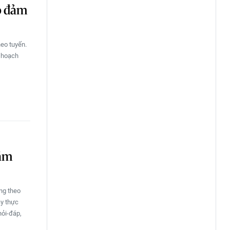
ảo đảm
eo tuyến.
ế hoạch
năm
ng theo
ày thực
hỏi-đáp,