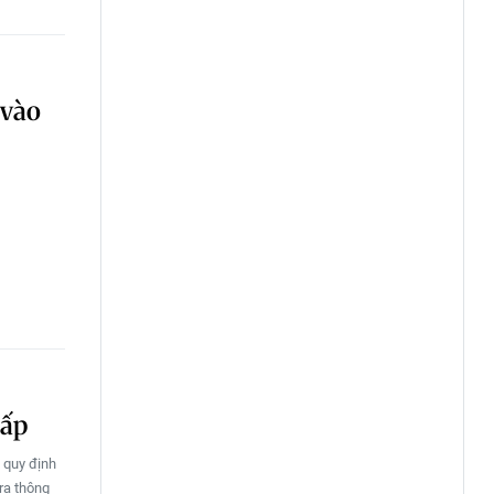
 vào
cấp
 quy định
ra thông