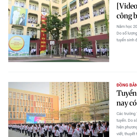
[Video
công 
Năm học 202
Do số lượng
tuyển sinh 
ĐỒNG BẰ
Tuyển 
nay có
Các trường 
tuyến. Do s
hiện phương
viết, thuyết t