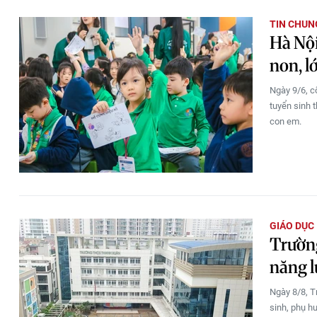
TIN CHUN
Hà Nộ
non, lớ
Ngày 9/6, c
tuyển sinh 
con em.
GIÁO DỤC
Trườn
năng l
Ngày 8/8, T
sinh, phụ h