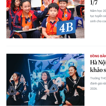
1/7
Năm học 202
tục tuyển s
sinh cho con
ĐỒNG BẰ
Hà Nội
khảo s
Trường THCS
đánh giá nă
2026.