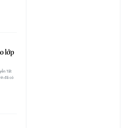
o lớp
yễn Tất
inh đã có