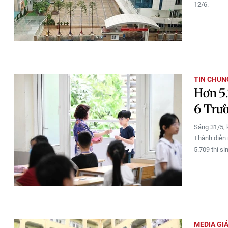
12/6.
TIN CHUN
Hơn 5.
6 Trư
Sáng 31/5,
Thành diễn 
5.709 thí si
MEDIA GI