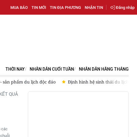
MUA BÁO
TIN MỚI
TIN ĐỊA PHƯƠNG
NHẬN TIN
Đăng nhập
THỜI NAY
NHÂN DÂN CUỐI TUẦN
NHÂN DÂN HẰNG THÁNG
- sản phẩm du lịch độc đáo
Định hình hệ sinh thái du lịch
KẾT QUẢ
o các
 chuỗi