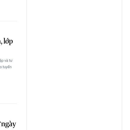
, lớp
ập và tư
o tuyến
ừ ngày