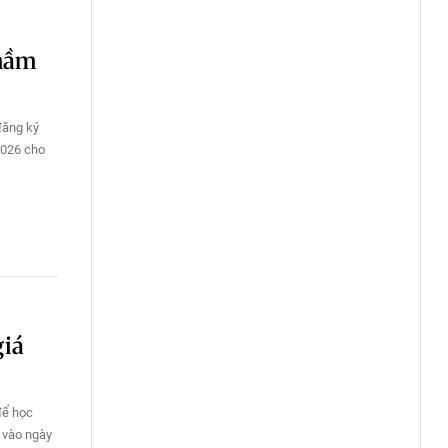
 mầm
đăng ký
2026 cho
giá
để học
 vào ngày