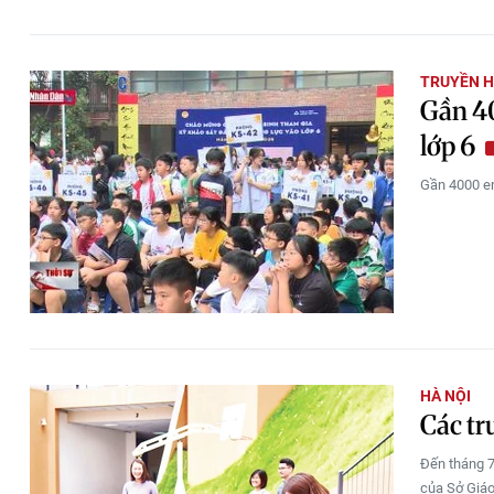
TRUYỀN H
Gần 40
lớp 6
Gần 4000 em
HÀ NỘI
Các tr
Đến tháng 7
của Sở Giáo