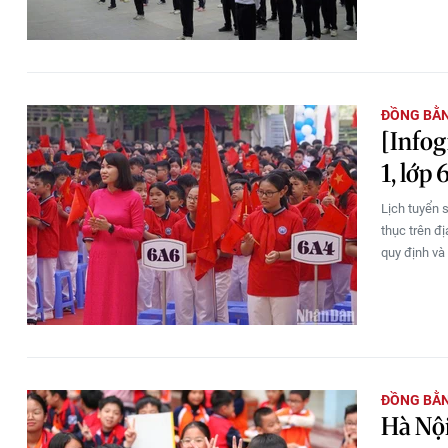
ĐỒNG BẰ
[Infog
1, lớp
Lịch tuyển 
thục trên đ
quy định và
ĐỒNG BẰ
Hà Nội