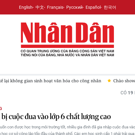
English
中文
Français
Русский
Español
한국어
kế lại không gian sinh hoạt văn hóa cho công nhân
Chào show
CÓ
19
G
bị cuộc đua vào lớp 6 chất lượng cao
ốn con được học trong môi trường tốt, nhiều gia đình đã gia nhập cuộc đua và
g học cơ sở công lập tốp đầu của thành phố. Các em học sinh cấp 1 phải trải qua