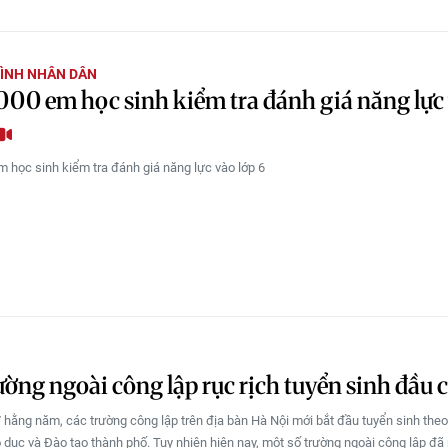
ÌNH NHÂN DÂN
00 em học sinh kiểm tra đánh giá năng lực
 học sinh kiểm tra đánh giá năng lực vào lớp 6
ường ngoài công lập rục rịch tuyển sinh đầu 
 hằng năm, các trường công lập trên địa bàn Hà Nội mới bắt đầu tuyển sinh theo
 dục và Đào tạo thành phố. Tuy nhiên hiện nay, một số trường ngoài công lập đã 