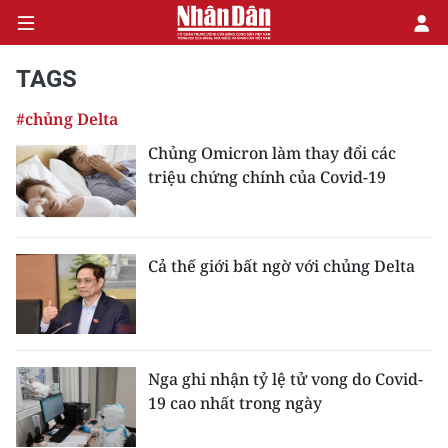
TAGS
#chủng Delta
CHÍNH TRỊ
Chủng Omicron làm thay đổi các
triệu chứng chính của Covid-19
KINH TẾ
VĂN HÓA
Cả thế giới bất ngờ với chủng Delta
XÃ HỘI
PHÁP LUẬT
DU LỊCH
Nga ghi nhận tỷ lệ tử vong do Covid-
19 cao nhất trong ngày
THẾ GIỚI