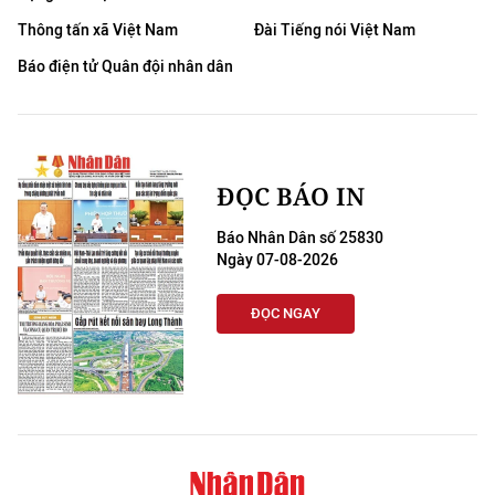
CHƯƠNG TRÌNH OCOP - MỖI XÃ
Thông tấn xã Việt Nam
Đài Tiếng nói Việt Nam
MỘT SẢN PHẨM
Báo điện tử Quân đội nhân dân
RADIO
MEDIA CENTER
ĐỌC BÁO IN
E-Magazine
Báo Nhân Dân số 25830
Video
Ngày 07-08-2026
Media Chính trị
ĐỌC NGAY
Media Kinh tế
Media Văn hóa
Media Xã hội