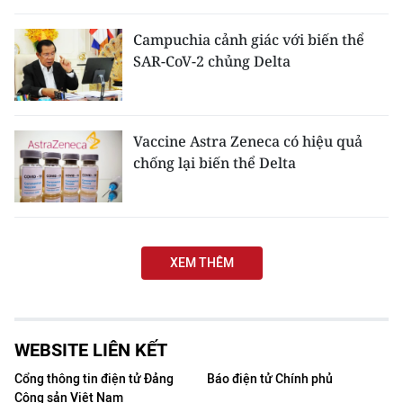
THỂ THAO
Campuchia cảnh giác với biến thể
SAR-CoV-2 chủng Delta
GIÁO DỤC
Y TẾ
Vaccine Astra Zeneca có hiệu quả
KHOA HỌC - CÔNG NGHỆ
chống lại biến thể Delta
MÔI TRƯỜNG
BẠN ĐỌC
XEM THÊM
KIỂM CHỨNG THÔNG TIN
TRI THỨC CHUYÊN SÂU
WEBSITE LIÊN KẾT
54 DÂN TỘC VIỆT NAM
Cổng thông tin điện tử Đảng
Báo điện tử Chính phủ
Cộng sản Việt Nam