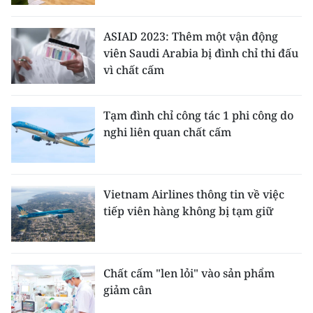
Media Pháp luật
Media Du lịch
ASIAD 2023: Thêm một vận động
viên Saudi Arabia bị đình chỉ thi đấu
Media Thế giới
vì chất cấm
Media Thể thao
Tạm đình chỉ công tác 1 phi công do
Media Giáo dục
nghi liên quan chất cấm
Media Y tế
Media Khoa học - Công nghệ
Vietnam Airlines thông tin về việc
tiếp viên hàng không bị tạm giữ
Media Môi trường
Ảnh
Chất cấm "len lỏi" vào sản phẩm
Infographic
giảm cân