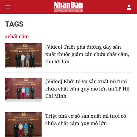
TAGS
#chất cấm
CHÍNH TRỊ
[Video] Triệt phá đường dây sản
xuất thuốc giảm cân chứa chất cấm,
KINH TẾ
thu lợi lớn
VĂN HÓA
[Video] Khởi tố vụ sản xuất mì tươi
XÃ HỘI
chứa chất cấm quy mô lớn tại TP Hồ
Chí Minh
PHÁP LUẬT
DU LỊCH
Triệt phá cơ sở sản xuất mì tươi có
chứa chất cấm quy mô lớn
THẾ GIỚI