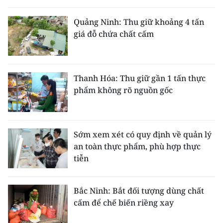
THỂ THAO
Quảng Ninh: Thu giữ khoảng 4 tấn
giá đỗ chứa chất cấm
GIÁO DỤC
Y TẾ
Thanh Hóa: Thu giữ gần 1 tấn thực
KHOA HỌC - CÔNG NGHỆ
phẩm không rõ nguồn gốc
MÔI TRƯỜNG
BẠN ĐỌC
Sớm xem xét có quy định về quản lý
an toàn thực phẩm, phù hợp thực
KIỂM CHỨNG THÔNG TIN
tiễn
TRI THỨC CHUYÊN SÂU
Bắc Ninh: Bắt đối tượng dùng chất
cấm để chế biến riềng xay
54 DÂN TỘC VIỆT NAM