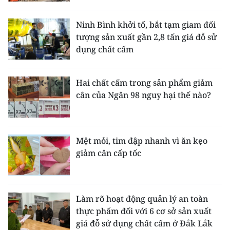
CHƯƠNG TRÌNH OCOP - MỖI XÃ
MỘT SẢN PHẨM
Ninh Bình khởi tố, bắt tạm giam đối
tượng sản xuất gần 2,8 tấn giá đỗ sử
dụng chất cấm
RADIO
MEDIA CENTER
Hai chất cấm trong sản phẩm giảm
cân của Ngân 98 nguy hại thế nào?
E-Magazine
Video
Mệt mỏi, tim đập nhanh vì ăn kẹo
Media Chính trị
giảm cân cấp tốc
Media Kinh tế
Media Văn hóa
Làm rõ hoạt động quản lý an toàn
thực phẩm đối với 6 cơ sở sản xuất
Media Xã hội
giá đỗ sử dụng chất cấm ở Đắk Lắk