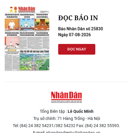
CHUYÊN ĐỀ
ĐỌC BÁO IN
CÁC CHUYÊN TRANG
Báo Nhân Dân số 25830
Ngày 07-08-2026
VỀ BÁO NHÂN DÂN
ĐỌC NGAY
THỜI NAY
NHÂN DÂN CUỐI TUẦN
NHÂN DÂN HẰNG THÁNG
MUA BÁO
Tổng Biên tập :
Lê Quốc Minh
ĐỌC BÁO IN
Trụ sở chính: 71 Hàng Trống - Hà Nội
Tel: (84) 24 382 54231/382 54232 Fax: (84) 24 382 55593.
E-mail:
nhandandientu@nhandan.vn