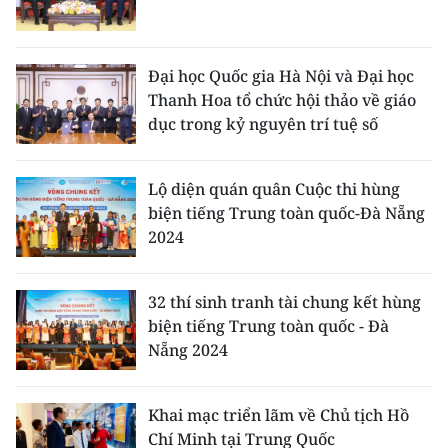
CHUYÊN ĐỀ
Đại học Quốc gia Hà Nội và Đại học
CÁC CHUYÊN TRANG
Thanh Hoa tổ chức hội thảo về giáo
dục trong kỷ nguyên trí tuệ số
VỀ BÁO NHÂN DÂN
Lộ diện quán quân Cuộc thi hùng
THỜI NAY
biện tiếng Trung toàn quốc-Đà Nẵng
2024
NHÂN DÂN CUỐI TUẦN
NHÂN DÂN HẰNG THÁNG
32 thí sinh tranh tài chung kết hùng
biện tiếng Trung toàn quốc - Đà
MUA BÁO
Nẵng 2024
ĐỌC BÁO IN
Khai mạc triển lãm về Chủ tịch Hồ
Chí Minh tại Trung Quốc