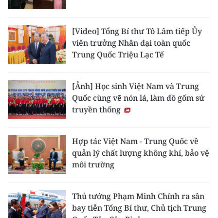
CHƯƠNG TRÌNH OCOP - MỖI XÃ
MỘT SẢN PHẨM
[Video] Tổng Bí thư Tô Lâm tiếp Ủy
viên trưởng Nhân đại toàn quốc
RADIO
Trung Quốc Triệu Lạc Tế
MEDIA CENTER
[Ảnh] Học sinh Việt Nam và Trung
E-Magazine
Quốc cùng vẽ nón lá, làm đồ gốm sứ
truyền thống
Video
Media Chính trị
Hợp tác Việt Nam - Trung Quốc về
quản lý chất lượng không khí, bảo vệ
Media Kinh tế
môi trường
Media Văn hóa
Thủ tướng Phạm Minh Chính ra sân
Media Xã hội
bay tiễn Tổng Bí thư, Chủ tịch Trung