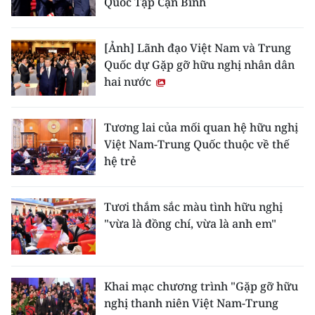
Quốc Tập Cận Bình
Media Pháp luật
Media Du lịch
[Ảnh] Lãnh đạo Việt Nam và Trung
Quốc dự Gặp gỡ hữu nghị nhân dân
Media Thế giới
hai nước
Media Thể thao
Tương lai của mối quan hệ hữu nghị
Media Giáo dục
Việt Nam-Trung Quốc thuộc về thế
Media Y tế
hệ trẻ
Media Khoa học - Công nghệ
Tươi thắm sắc màu tình hữu nghị
Media Môi trường
"vừa là đồng chí, vừa là anh em"
Ảnh
Infographic
Khai mạc chương trình "Gặp gỡ hữu
nghị thanh niên Việt Nam-Trung