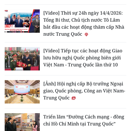
THỂ THAO
[Video] Thời sự 24h ngày 14/4/2026:
Tổng Bí thư, Chủ tịch nước Tô Lâm
GIÁO DỤC
bắt đầu các hoạt động thăm cấp Nhà
nước Trung Quốc
Y TẾ
KHOA HỌC - CÔNG NGHỆ
[Video] Tiếp tục các hoạt động Giao
lưu hữu nghị Quốc phòng biên giới
MÔI TRƯỜNG
Việt Nam - Trung Quốc lần thứ 10
BẠN ĐỌC
[Ảnh] Hội nghị cấp Bộ trưởng Ngoại
giao, Quốc phòng, Công an Việt Nam-
KIỂM CHỨNG THÔNG TIN
Trung Quốc
TRI THỨC CHUYÊN SÂU
Triển lãm “Đường Cách mạng - đồng
54 DÂN TỘC VIỆT NAM
chí Hồ Chí Minh tại Trung Quốc”