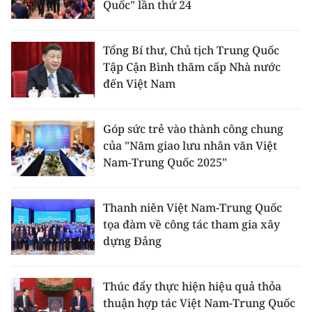
Quốc" lần thứ 24
TIN MỚI
TIN ĐỊA PHƯƠNG
Tổng Bí thư, Chủ tịch Trung Quốc
Tập Cận Bình thăm cấp Nhà nước
Trung du và miền núi phía Bắc
đến Việt Nam
Đồng bằng sông Hồng
Góp sức trẻ vào thành công chung
Bắc Trung Bộ
của "Năm giao lưu nhân văn Việt
Nam-Trung Quốc 2025"
Duyên hải Nam Trung Bộ và Tây
Nguyên
Thanh niên Việt Nam-Trung Quốc
Đông Nam Bộ
tọa đàm về công tác tham gia xây
dựng Đảng
Đồng bằng sông Cửu Long
Chuyên trang Hà Nội
Thúc đẩy thực hiện hiệu quả thỏa
thuận hợp tác Việt Nam-Trung Quốc
Chuyên trang TP. Hồ Chí Minh