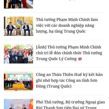
ENGLISH
中文
Thủ tướng Phạm Minh Chính làm
việc với các doanh nghiệp năng
FRANÇAIS
lượng, hạ tầng Trung Quốc
РУССКИЙ
[Ảnh] Thủ tướng Phạm Minh Chính
ESPAÑOL
chủ trì lễ đón chính thức Thủ tướng
Trung Quốc Lý Cường
한국어
Công an Thừa Thiên Huế ký kết bản
ghi nhớ hợp tác Công an tỉnh Sơn
Đông (Trung Quốc)
Phó Thủ tướng, Bộ trưởng Ngoại giao
Bùi Thanh Sơn tiếp Đại sứ Trung