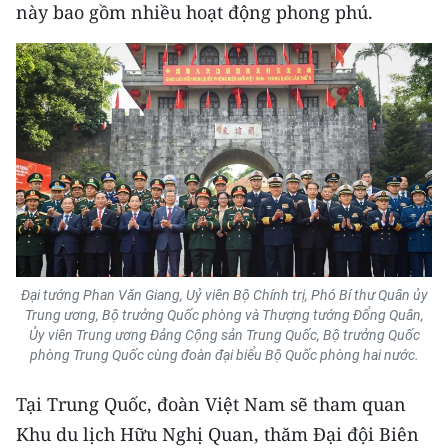
này bao gồm nhiều hoạt động phong phú.
CHUYÊN ĐỀ
CÁC CHUYÊN TRANG
VỀ BÁO NHÂN DÂN
THỜI NAY
NHÂN DÂN CUỐI TUẦN
Đại tướng Phan Văn Giang, Uỷ viên Bộ Chính trị, Phó Bí thư Quân ủy
NHÂN DÂN HẰNG THÁNG
Trung ương, Bộ trưởng Quốc phòng và Thượng tướng Đổng Quân,
Ủy viên Trung ương Đảng Cộng sản Trung Quốc, Bộ trưởng Quốc
MUA BÁO
phòng Trung Quốc cùng đoàn đại biểu Bộ Quốc phòng hai nước.
ĐỌC BÁO IN
Tại Trung Quốc, đoàn Việt Nam sẽ tham quan
Khu du lịch Hữu Nghị Quan, thăm Đại đội Biên