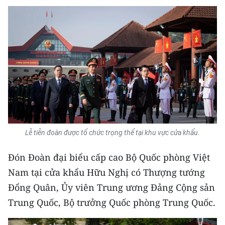
Media Pháp luật
Media Du lịch
Media Thế giới
Media Thể thao
Media Giáo dục
Media Y tế
Lễ tiễn đoàn được tổ chức trọng thể tại khu vực cửa khẩu.
Media Khoa học - Công nghệ
Đón Đoàn đại biểu cấp cao Bộ Quốc phòng Việt
Media Môi trường
Nam tại cửa khẩu Hữu Nghị có Thượng tướng
Ảnh
Đổng Quân, Ủy viên Trung ương Đảng Cộng sản
Trung Quốc, Bộ trưởng Quốc phòng Trung Quốc.
Infographic