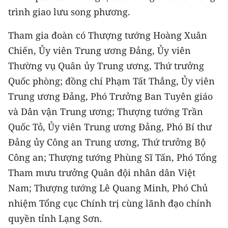
CHƯƠNG TRÌNH OCOP - MỖI XÃ
trình giao lưu song phương.
MỘT SẢN PHẨM
Tham gia đoàn có Thượng tướng Hoàng Xuân
RADIO
Chiến, Ủy viên Trung ương Đảng, Ủy viên
Thường vụ Quân ủy Trung ương, Thứ trưởng
MEDIA CENTER
Quốc phòng; đồng chí Phạm Tất Thắng, Ủy viên
Trung ương Đảng, Phó Trưởng Ban Tuyên giáo
E-Magazine
và Dân vận Trung ương; Thượng tướng Trần
Video
Quốc Tỏ, Ủy viên Trung ương Đảng, Phó Bí thư
Đảng ủy Công an Trung ương, Thứ trưởng Bộ
Media Chính trị
Công an; Thượng tướng Phùng Sĩ Tấn, Phó Tổng
Media Kinh tế
Tham mưu trưởng Quân đội nhân dân Việt
Nam; Thượng tướng Lê Quang Minh, Phó Chủ
Media Văn hóa
nhiệm Tổng cục Chính trị cùng lãnh đạo chính
Media Xã hội
quyền tỉnh Lạng Sơn.