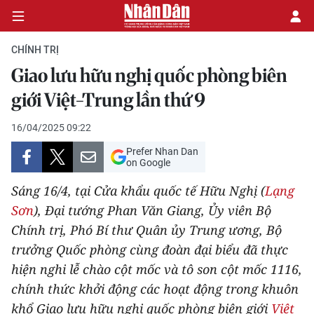
CHÍNH TRỊ
Giao lưu hữu nghị quốc phòng biên
CHÍNH TRỊ
giới Việt-Trung lần thứ 9
KINH TẾ
16/04/2025 09:22
Prefer Nhan Dan
VĂN HÓA
on Google
Sáng 16/4, tại Cửa khẩu quốc tế Hữu Nghị (
Lạng
XÃ HỘI
Sơn
), Đại tướng Phan Văn Giang, Ủy viên Bộ
Chính trị, Phó Bí thư Quân ủy Trung ương, Bộ
PHÁP LUẬT
trưởng Quốc phòng cùng đoàn đại biểu đã thực
DU LỊCH
hiện nghi lễ chào cột mốc và tô son cột mốc 1116,
chính thức khởi động các hoạt động trong khuôn
THẾ GIỚI
khổ Giao lưu hữu nghị quốc phòng biên giới
Việt