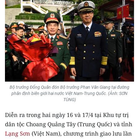
TIN MỚI
TIN ĐỊA PHƯƠNG
Trung du và miền núi phía Bắc
Đồng bằng sông Hồng
Bắc Trung Bộ
Duyên hải Nam Trung Bộ và Tây
Nguyên
Bộ trưởng Đổng Quân đón Bộ trưởng Phan Văn Giang tại đường
phân định biên giới hai nước Việt Nam-Trung Quốc. (Ảnh: SƠN
Đông Nam Bộ
TÙNG)
Đồng bằng sông Cửu Long
Diễn ra trong hai ngày 16 và 17/4 tại Khu tự trị
dân tộc Choang Quảng Tây (Trung Quốc) và tỉnh
Chuyên trang Hà Nội
Lạng Sơn
(Việt Nam), chương trình giao lưu lần
Chuyên trang TP. Hồ Chí Minh