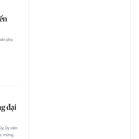
iến
 bản phụ
g đại
y, Ủy viên
húc mừng