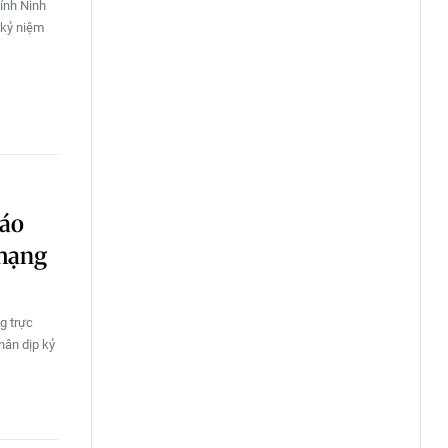
tỉnh Ninh
 kỷ niệm
Báo
 mạng
g trực
hân dịp kỷ