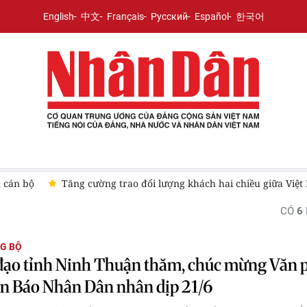
English
中文
Français
Русский
Español
한국어
c cán bộ
Tăng cường trao đổi lượng khách hai chiều giữa Việ
CÓ
6
G BỘ
đạo tỉnh Ninh Thuận thăm, chúc mừng Văn 
ện Báo Nhân Dân nhân dịp 21/6