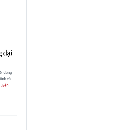
 đại
6, đồng
tỉnh và
Tuyên