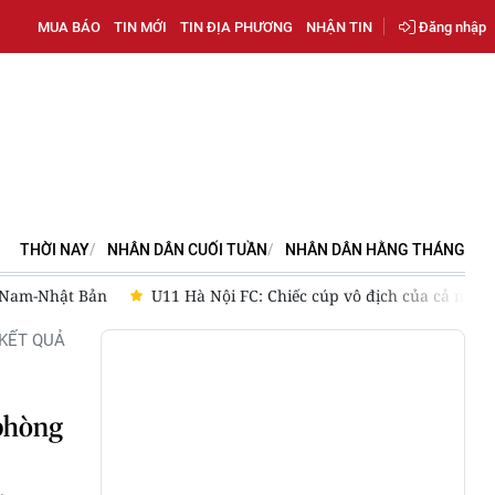
MUA BÁO
TIN MỚI
TIN ĐỊA PHƯƠNG
NHẬN TIN
Đăng nhập
THỜI NAY
NHÂN DÂN CUỐI TUẦN
NHÂN DÂN HẰNG THÁNG
t Nam-Nhật Bản
U11 Hà Nội FC: Chiếc cúp vô địch của cả một 
KẾT QUẢ
phòng