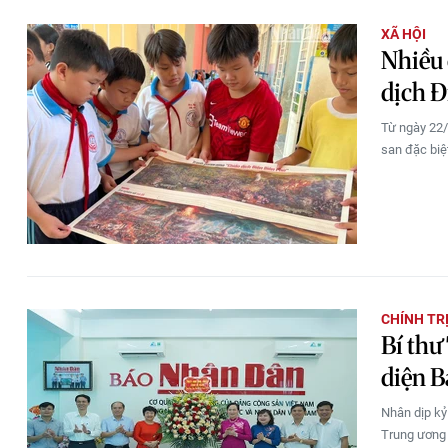
XÃ HỘI
Nhiều
dịch Đ
Từ ngày 22/
san đặc biệ
CHÍNH TR
Bí thư
diện 
Nhân dịp kỷ
Trung ương 