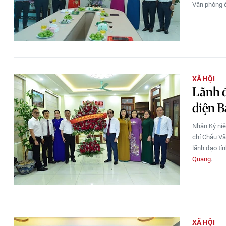
Văn phòng đ
XÃ HỘI
Lãnh 
diện 
Nhân Kỷ n
chí Chẩu Vă
lãnh đạo tỉ
Quang
.
XÃ HỘI