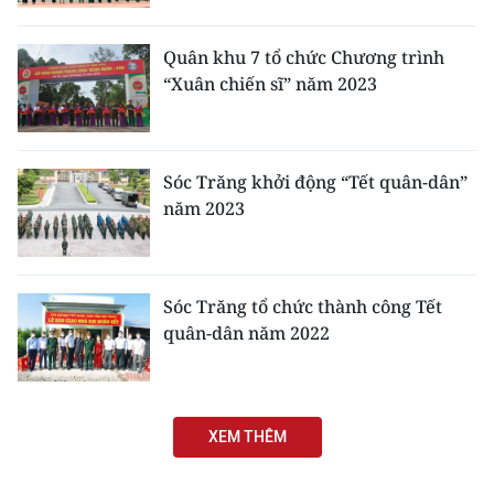
Media Pháp luật
Media Du lịch
Quân khu 7 tổ chức Chương trình
“Xuân chiến sĩ” năm 2023
Media Thế giới
Media Thể thao
Sóc Trăng khởi động “Tết quân-dân”
Media Giáo dục
năm 2023
Media Y tế
Media Khoa học - Công nghệ
Sóc Trăng tổ chức thành công Tết
quân-dân năm 2022
Media Môi trường
Ảnh
XEM THÊM
Infographic