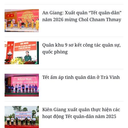
THỂ THAO
An Giang: Xuất quân “Tết quân-dân”
năm 2026 mừng Chol Chnam Thmay
GIÁO DỤC
Y TẾ
Quân khu 9 sơ kết công tác quân sự,
KHOA HỌC - CÔNG NGHỆ
quốc phòng
MÔI TRƯỜNG
BẠN ĐỌC
Tết ấm áp tình quân dân ở Trà Vinh
KIỂM CHỨNG THÔNG TIN
TRI THỨC CHUYÊN SÂU
Kiên Giang xuất quân thực hiện các
hoạt động Tết quân-dân năm 2025
54 DÂN TỘC VIỆT NAM