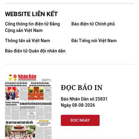
TIN MỚI
WEBSITE LIÊN KẾT
TIN ĐỊA PHƯƠNG
Cổng thông tin điện tử Đảng
Báo điện tử Chính phủ
Cộng sản Việt Nam
Trung du và miền núi phía Bắc
Thông tấn xã Việt Nam
Đài Tiếng nói Việt Nam
Đồng bằng sông Hồng
Báo điện tử Quân đội nhân dân
Bắc Trung Bộ
Duyên hải Nam Trung Bộ và Tây
Nguyên
ĐỌC BÁO IN
Đông Nam Bộ
Báo Nhân Dân số 25831
Ngày 08-08-2026
Đồng bằng sông Cửu Long
ĐỌC NGAY
Chuyên trang Hà Nội
Chuyên trang TP. Hồ Chí Minh