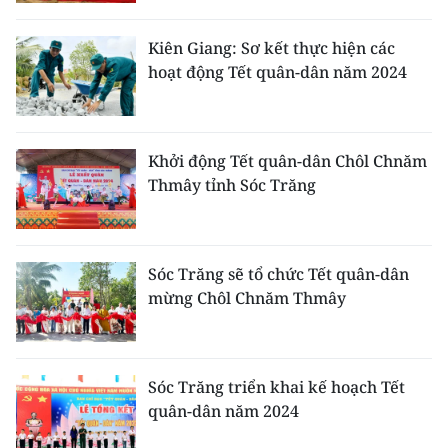
CHƯƠNG TRÌNH OCOP - MỖI XÃ
MỘT SẢN PHẨM
Kiên Giang: Sơ kết thực hiện các
hoạt động Tết quân-dân năm 2024
RADIO
MEDIA CENTER
Khởi động Tết quân-dân Chôl Chnăm
Thmây tỉnh Sóc Trăng
E-Magazine
Video
Sóc Trăng sẽ tổ chức Tết quân-dân
Media Chính trị
mừng Chôl Chnăm Thmây
Media Kinh tế
Media Văn hóa
Sóc Trăng triển khai kế hoạch Tết
quân-dân năm 2024
Media Xã hội