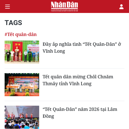
TAGS
#Tết quân-dân
CHÍNH TRỊ
Đầy ắp nghĩa tình “Tết Quân-Dân” ở
Vĩnh Long
KINH TẾ
VĂN HÓA
Tết quân dân mừng Chôl Chnăm
XÃ HỘI
Thmây tỉnh Vĩnh Long
PHÁP LUẬT
DU LỊCH
“Tết Quân-Dân” năm 2026 tại Lâm
Đồng
THẾ GIỚI