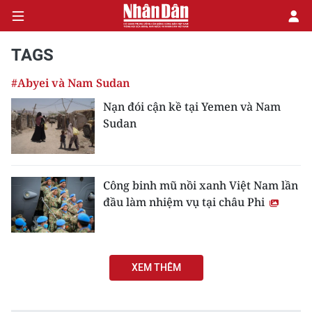
TAGS
#Abyei và Nam Sudan
CHÍNH TRỊ
Nạn đói cận kề tại Yemen và Nam
Sudan
KINH TẾ
VĂN HÓA
Công binh mũ nồi xanh Việt Nam lần
XÃ HỘI
đầu làm nhiệm vụ tại châu Phi
PHÁP LUẬT
DU LỊCH
XEM THÊM
THẾ GIỚI