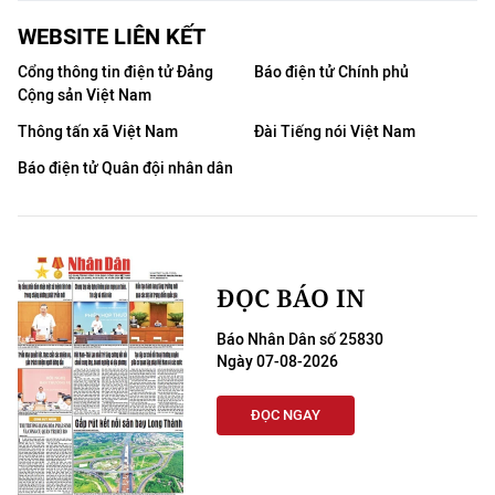
THỂ THAO
WEBSITE LIÊN KẾT
Cổng thông tin điện tử Đảng
Báo điện tử Chính phủ
GIÁO DỤC
Cộng sản Việt Nam
Y TẾ
Thông tấn xã Việt Nam
Đài Tiếng nói Việt Nam
Báo điện tử Quân đội nhân dân
KHOA HỌC - CÔNG NGHỆ
MÔI TRƯỜNG
BẠN ĐỌC
ĐỌC BÁO IN
Báo Nhân Dân số 25830
KIỂM CHỨNG THÔNG TIN
Ngày 07-08-2026
TRI THỨC CHUYÊN SÂU
ĐỌC NGAY
54 DÂN TỘC VIỆT NAM