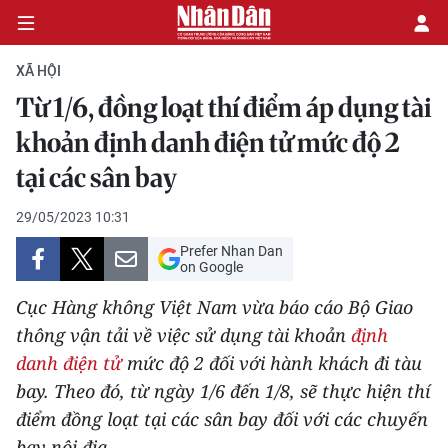
XÃ HỘI
Từ 1/6, đồng loạt thí điểm áp dụng tài
CHÍNH TRỊ
khoản định danh điện tử mức độ 2
tại các sân bay
KINH TẾ
29/05/2023 10:31
VĂN HÓA
Prefer Nhan Dan
on Google
XÃ HỘI
Cục Hàng không Việt Nam vừa báo cáo Bộ Giao
PHÁP LUẬT
thông vận tải về việc sử dụng tài khoản
định
danh điện tử
mức độ 2 đối với hành khách đi tàu
DU LỊCH
bay. Theo đó, từ ngày 1/6 đến 1/8, sẽ thực hiện thí
điểm đồng loạt tại các sân bay đối với các chuyến
THẾ GIỚI
bay nội địa.