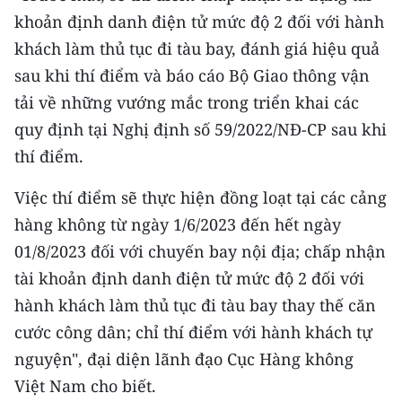
TIN MỚI
khoản định danh điện tử mức độ 2 đối với hành
khách làm thủ tục đi tàu bay, đánh giá hiệu quả
TIN ĐỊA PHƯƠNG
sau khi thí điểm và báo cáo Bộ Giao thông vận
tải về những vướng mắc trong triển khai các
Trung du và miền núi phía Bắc
quy định tại Nghị định số 59/2022/NĐ-CP sau khi
Đồng bằng sông Hồng
thí điểm.
Bắc Trung Bộ
Việc thí điểm sẽ thực hiện đồng loạt tại các cảng
Duyên hải Nam Trung Bộ và Tây
hàng không từ ngày 1/6/2023 đến hết ngày
Nguyên
01/8/2023 đối với chuyến bay nội địa; chấp nhận
tài khoản định danh điện tử mức độ 2 đối với
Đông Nam Bộ
hành khách làm thủ tục đi tàu bay thay thế căn
Đồng bằng sông Cửu Long
cước công dân; chỉ thí điểm với hành khách tự
nguyện", đại diện lãnh đạo Cục Hàng không
Chuyên trang Hà Nội
Việt Nam cho biết.
Chuyên trang TP. Hồ Chí Minh