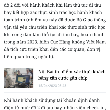
ENGLISH
độ 2 đối với hành khách khi làm thủ tục đi tàu
bay kết hợp xác thực sinh trắc học hành khách
中文
toàn trình (nhiệm vụ này đã được Bộ Giao thông
vận tải yêu cầu triển khai xác thực sinh trắc học
FRANÇAIS
khi công dân làm thủ tục đi tàu bay, hoàn thành
РУССКИЙ
trong năm 2023, hiện Cục Hàng không Việt Nam
đã tích cực triển khai đến các cơ quan, đơn vị
ESPAÑOL
liên quan trong ngành).
한국어
Nội Bài thí điểm xác thực khách
bằng căn cước gắn chíp
15/04/2023 08:43
Khi hành khách sử dụng tài khoản định danh
điện tử mức độ 2 đi tàu bay, nhân viên check-in,