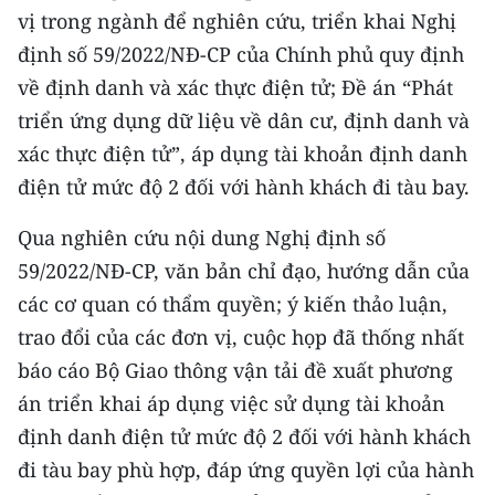
CHƯƠNG TRÌNH OCOP - MỖI XÃ
vị trong ngành để nghiên cứu, triển khai Nghị
MỘT SẢN PHẨM
định số 59/2022/NĐ-CP của Chính phủ quy định
về định danh và xác thực điện tử; Đề án “Phát
RADIO
triển ứng dụng dữ liệu về dân cư, định danh và
xác thực điện tử”, áp dụng tài khoản định danh
MEDIA CENTER
điện tử mức độ 2 đối với hành khách đi tàu bay.
E-Magazine
Qua nghiên cứu nội dung Nghị định số
Video
59/2022/NĐ-CP, văn bản chỉ đạo, hướng dẫn của
các cơ quan có thẩm quyền; ý kiến thảo luận,
Media Chính trị
trao đổi của các đơn vị, cuộc họp đã thống nhất
Media Kinh tế
báo cáo Bộ Giao thông vận tải đề xuất phương
án triển khai áp dụng việc sử dụng tài khoản
Media Văn hóa
định danh điện tử mức độ 2 đối với hành khách
Media Xã hội
đi tàu bay phù hợp, đáp ứng quyền lợi của hành