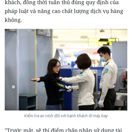
khách, đồng thời tuân thủ đúng quy định của
Media Pháp luật
pháp luật và nâng cao chất lượng dịch vụ hàng
Media Du lịch
không.
Media Thế giới
Media Thể thao
Media Giáo dục
Media Y tế
Media Khoa học - Công nghệ
Media Môi trường
Ảnh
Kiểm tra an ninh đối với hành khách đi máy bay
Infographic
"Trước mắt, sẽ thí điểm chấp nhận sử dụng tài