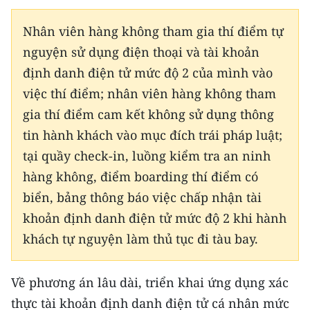
CHUYÊN ĐỀ
Nhân viên hàng không tham gia thí điểm tự
nguyện sử dụng điện thoại và tài khoản
CÁC CHUYÊN TRANG
định danh điện tử mức độ 2 của mình vào
việc thí điểm; nhân viên hàng không tham
VỀ BÁO NHÂN DÂN
gia thí điểm cam kết không sử dụng thông
tin hành khách vào mục đích trái pháp luật;
THỜI NAY
tại quầy check-in, luồng kiểm tra an ninh
NHÂN DÂN CUỐI TUẦN
hàng không, điểm boarding thí điểm có
biển, bảng thông báo việc chấp nhận tài
NHÂN DÂN HẰNG THÁNG
khoản định danh điện tử mức độ 2 khi hành
khách tự nguyện làm thủ tục đi tàu bay.
MUA BÁO
ĐỌC BÁO IN
Về phương án lâu dài, triển khai ứng dụng xác
thực tài khoản định danh điện tử cá nhân mức