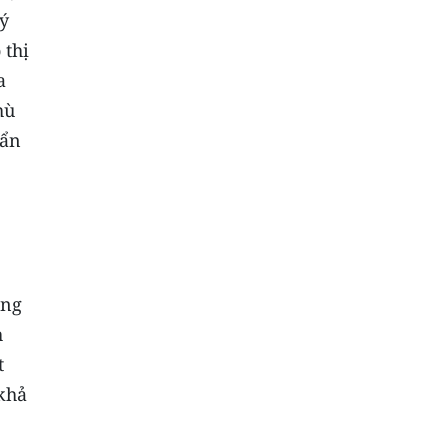
lý
 thị
a
hù
uẩn
.
ọng
h
t
khả