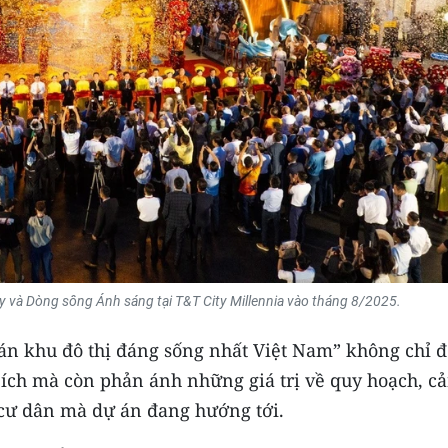
ey và Dòng sông Ánh sáng tại T&T City Millennia vào tháng 8/2025.
án khu đô thị đáng sống nhất Việt Nam” không chỉ 
n ích mà còn phản ánh những giá trị về quy hoạch, c
 cư dân mà dự án đang hướng tới.