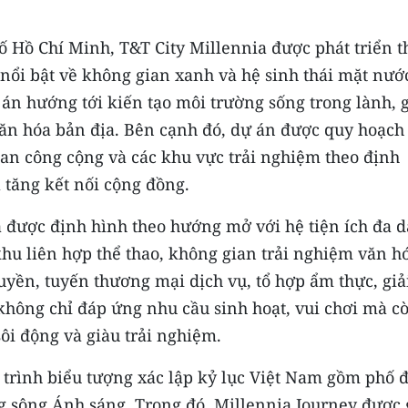
ố Hồ Chí Minh, T&T City Millennia được phát triển t
ế nổi bật về không gian xanh và hệ sinh thái mặt nướ
án hướng tới kiến tạo môi trường sống trong lành, 
ăn hóa bản địa. Bên cạnh đó, dự án được quy hoạch
ian công cộng và các khu vực trải nghiệm theo định
 tăng kết nối cộng đồng.
a được định hình theo hướng mở với hệ tiện ích đa d
khu liên hợp thể thao, không gian trải nghiệm văn h
uyền, tuyến thương mại dịch vụ, tổ hợp ẩm thực, giải
 không chỉ đáp ứng nhu cầu sinh hoạt, vui chơi mà c
ôi động và giàu trải nghiệm.
g trình biểu tượng xác lập kỷ lục Việt Nam gồm phố đ
ng sông Ánh sáng. Trong đó, Millennia Journey được 