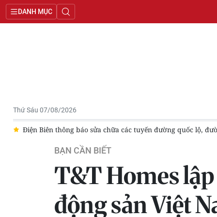
DANH MỤC
Thứ Sáu 07/08/2026
 bàn
Công ty Cổ phần Xây dựng Bắc Trung Nam: Những dấu c
BẠN CẦN BIẾT
T&T Homes lập “
động sản Việt Na