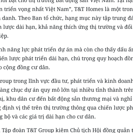
ổi bật cho thị trường bất động sản Việt Nam. Tại h
n triển vọng nhất Việt Nam”, T&T Homes là một tro
 danh. Theo Ban tổ chức, hạng mục này tập trung đ
n lược dài hạn, khả năng thích ứng thị trường và đổi
iệp.
h năng lực phát triển dự án mà còn cho thấy dấu ấ
iến lược phát triển dài hạn, chú trọng quy hoạch đồ
ho cộng đồng cư dân.
oup trong lĩnh vực đầu tư, phát triển và kinh doanh
àng chục dự án quy mô lớn tại nhiều tỉnh thành trê
thị, khu dân cư đến bất động sản thương mại và nghỉ
ịnh vị thế trên thị trường thông qua chiến lược ph
 bộ và các giá trị dài hạn cho cư dân.
 Tập đoàn T&T Group kiêm Chủ tịch Hội đồng quản t