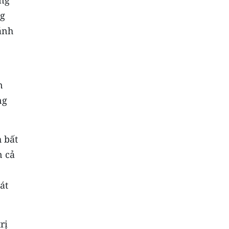
ạng
ng
ánh
n
ng
 bất
n cả
át
rị