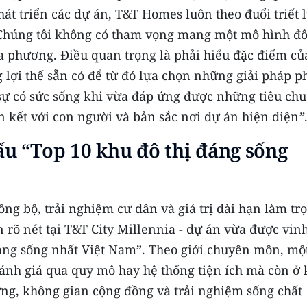
át triển các dự án, T&T Homes luôn theo đuổi triết 
. Chúng tôi không có tham vọng mang một mô hình đô
a phương. Điều quan trọng là phải hiểu đặc điểm củ
 lợi thế sẵn có để từ đó lựa chọn những giải pháp p
c sự có sức sống khi vừa đáp ứng được những tiêu ch
ắn kết với con người và bản sắc nơi dự án hiện diện
”
ấu “Top 10 khu đô thị đáng sống
ng bộ, trải nghiệm cư dân và giá trị dài hạn làm tr
rõ nét tại T&T City Millennia - dự án vừa được vin
áng sống nhất Việt Nam”. Theo giới chuyên môn, mộ
ánh giá qua quy mô hay hệ thống tiện ích mà còn ở 
ng, không gian cộng đồng và trải nghiệm sống chất