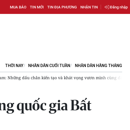
MUA BÁO
TIN MỚI
TIN ĐỊA PHƯƠNG
NHẬN TIN
Đăng nhập
THỜI NAY
NHÂN DÂN CUỐI TUẦN
NHÂN DÂN HẰNG THÁNG
y vận hành tối đa công suất, chủ động nguồn E100 cho xăng E10
ng quốc gia Bất