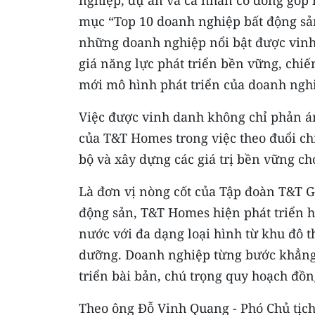
nghiệp, dự án và cá nhân có đóng góp n
mục “Top 10 doanh nghiệp bất động sả
những doanh nghiệp nổi bật được vinh
giá năng lực phát triển bền vững, chiế
mới mô hình phát triển của doanh ngh
Việc được vinh danh không chỉ phản án
của T&T Homes trong việc theo đuổi ch
bộ và xây dựng các giá trị bền vững c
Là đơn vị nòng cốt của Tập đoàn T&T Gr
động sản, T&T Homes hiện phát triển h
nước với đa dạng loại hình từ khu đô 
dưỡng. Doanh nghiệp từng bước khẳng đ
triển bài bản, chú trọng quy hoạch đồng
Theo ông Đỗ Vinh Quang - Phó Chủ tịch