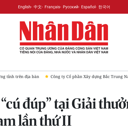
English
中文
Français
Русский
Español
한국어
hân kiến tạo và khát vọng vươn mình cùng đất nước
Thúc đẩ
cú đúp” tại Giải thưở
m lần thứ II