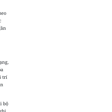
heo
c
gần
ạng,
óa
 trí
òn
i bộ
ghi