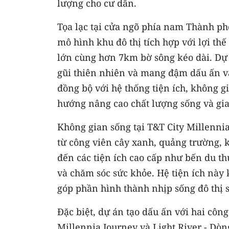
lượng cho cư dân.
Tọa lạc tại cửa ngõ phía nam Thành ph
mô hình khu đô thị tích hợp với lợi th
lớn cùng hơn 7km bờ sông kéo dài. Dự 
gũi thiên nhiên và mang đậm dấu ấn v
đồng bộ với hệ thống tiện ích, không g
hướng nâng cao chất lượng sống và gia
Không gian sống tại T&T City Millenni
từ công viên cây xanh, quảng trường, 
đến các tiện ích cao cấp như bến du th
và chăm sóc sức khỏe. Hệ tiện ích này
góp phần hình thành nhịp sống đô thị s
Đặc biệt, dự án tạo dấu ấn với hai côn
Millennia Journey và Light River - Dò