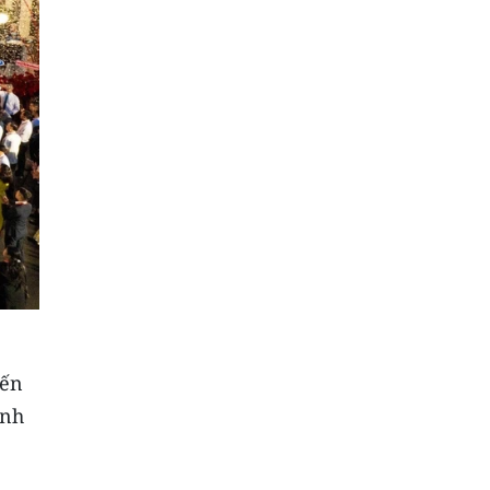
đến
ảnh