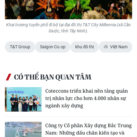
Khai trương tuyến phố đi bộ tại đại đô thị T&T City Millennia (xã Cần
Giuộc, tỉnh Tây Ninh).
T&T Group
Saigon Co.op
khu đô thị
Việt Nam
CÓ THỂ BẠN QUAN TÂM
Coteccons triển khai nền tảng quản
trị nhân lực cho hơn 4.000 nhân sự
ngành xây dựng
Công ty Cổ phần Xây dựng Bắc Trung
Nam: Những dấu chân kiến tạo và