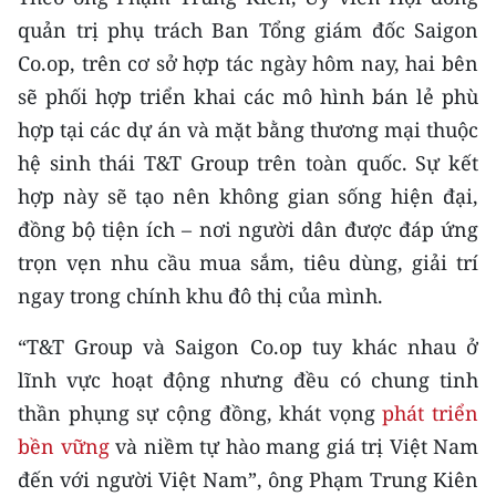
quản trị phụ trách Ban Tổng giám đốc Saigon
CHUYÊN ĐỀ
Co.op, trên cơ sở hợp tác ngày hôm nay, hai bên
sẽ phối hợp triển khai các mô hình bán lẻ phù
CÁC CHUYÊN TRANG
hợp tại các dự án và mặt bằng thương mại thuộc
hệ sinh thái T&T Group trên toàn quốc. Sự kết
VỀ BÁO NHÂN DÂN
hợp này sẽ tạo nên không gian sống hiện đại,
THỜI NAY
đồng bộ tiện ích – nơi người dân được đáp ứng
trọn vẹn nhu cầu mua sắm, tiêu dùng, giải trí
NHÂN DÂN CUỐI TUẦN
ngay trong chính khu đô thị của mình.
NHÂN DÂN HẰNG THÁNG
“T&T Group và Saigon Co.op tuy khác nhau ở
lĩnh vực hoạt động nhưng đều có chung tinh
MUA BÁO
thần phụng sự cộng đồng, khát vọng
ph
át triển
ĐỌC BÁO IN
bền vững
và niềm tự hào mang giá trị Việt Nam
đến với người Việt Nam”, ông Phạm Trung Kiên