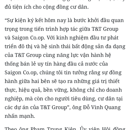
TIN MỚI
đủ tiện ích cho cộng đồng cư dân.
TIN ĐỊA PHƯƠNG
“Sự kiện ký kết hôm nay là bước khởi đầu quan
trọng trong tiến trình hợp tác giữa T&T Group
Trung du và miền núi phía Bắc
và Saigon Co.op. Với kinh nghiệm đầu tư phát
Đồng bằng sông Hồng
triển đô thị và hệ sinh thái bất động sản đa dạng
của T&T Group cùng năng lực vận hành hệ
Bắc Trung Bộ
thống bán lẻ uy tín hàng đầu cả nước của
Duyên hải Nam Trung Bộ và Tây
Saigon Co.op, chúng tôi tin tưởng rằng sự đồng
Nguyên
hành giữa hai bên sẽ tạo ra những giá trị thiết
thực, hiệu quả, bền vững, không chỉ cho doanh
Đông Nam Bộ
nghiệp, mà còn cho người tiêu dùng, cư dân tại
Đồng bằng sông Cửu Long
các dự án của T&T Group”, ông Đỗ Vinh Quang
nhấn mạnh.
Chuyên trang Hà Nội
Theo ông Phạm Trung Kiên, Ủy viên Hội đồng
Chuyên trang TP. Hồ Chí Minh