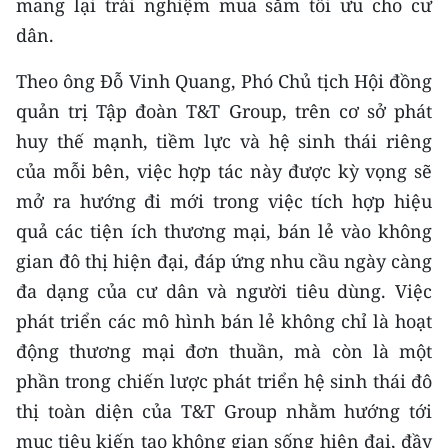
mang lại trải nghiệm mua sắm tối ưu cho cư
Media Pháp luật
dân.
Media Du lịch
Theo ông Đỗ Vinh Quang, Phó Chủ tịch Hội đồng
Media Thế giới
quản trị Tập đoàn T&T Group, trên cơ sở phát
huy thế mạnh, tiềm lực và hệ sinh thái riêng
Media Thể thao
của mỗi bên, việc hợp tác này được kỳ vọng sẽ
Media Giáo dục
mở ra hướng đi mới trong việc tích hợp hiệu
Media Y tế
quả các tiện ích thương mại, bán lẻ vào không
gian đô thị hiện đại, đáp ứng nhu cầu ngày càng
Media Khoa học - Công nghệ
đa dạng của cư dân và người tiêu dùng. Việc
Media Môi trường
phát triển các mô hình bán lẻ không chỉ là hoạt
động thương mại đơn thuần, mà còn là một
Ảnh
phần trong chiến lược phát triển hệ sinh thái đô
Infographic
thị toàn diện của T&T Group nhằm hướng tới
mục tiêu kiến tạo không gian sống hiện đại, đầy