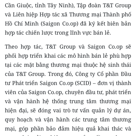
CHƯƠNG TRÌNH OCOP - MỖI XÃ
Cần Giuộc, tỉnh Tây Ninh), Tập đoàn T&T Group
MỘT SẢN PHẨM
và Liên hiệp Hợp tác xã Thương mại Thành phố
Hồ Chí Minh (Saigon Co.op) đã ký kết biên bản
RADIO
hợp tác chiến lược trong lĩnh vực bán lẻ.
MEDIA CENTER
Theo hợp tác, T&T Group và Saigon Co.op sẽ
phối hợp triển khai các mô hình bán lẻ phù hợp
E-Magazine
tại các mặt bằng thương mại thuộc hệ sinh thái
Video
của T&T Group. Trong đó, Công ty Cổ phần Đầu
tư Phát triển Saigon Co.op (SCID) – đơn vị thành
Media Chính trị
viên của Saigon Co.op, chuyên đầu tư, phát triển
Media Kinh tế
và vận hành hệ thống trung tâm thương mại
hiện đại, sẽ đóng vai trò tư vấn quản lý dự án,
Media Văn hóa
quy hoạch và vận hành các trung tâm thương
Media Xã hội
mại, góp phần bảo đảm hiệu quả khai thác và