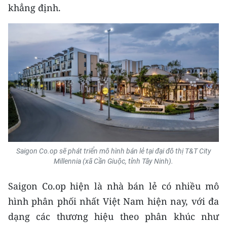
ENGLISH
khẳng định.
中文
FRANÇAIS
РУССКИЙ
ESPAÑOL
한국어
Saigon Co.op sẽ phát triển mô hình bán lẻ tại đại đô thị T&T City
Millennia (xã Cần Giuộc, tỉnh Tây Ninh).
Saigon Co.op hiện là nhà bán lẻ có nhiều mô
hình phân phối nhất Việt Nam hiện nay, với đa
dạng các thương hiệu theo phân khúc như