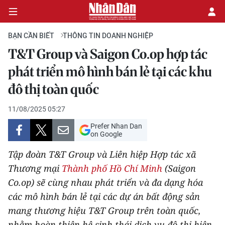
BẠN CẦN BIẾT
THÔNG TIN DOANH NGHIỆP
T&T Group và Saigon Co.op hợp tác
CHÍNH TRỊ
phát triển mô hình bán lẻ tại các khu
đô thị toàn quốc
KINH TẾ
11/08/2025 05:27
VĂN HÓA
Prefer Nhan Dan
on Google
XÃ HỘI
Tập đoàn T&T Group và Liên hiệp Hợp tác xã
PHÁP LUẬT
Thương mại
Thành phố Hồ Chí Minh
(Saigon
Co.op) sẽ cùng nhau phát triển và đa dạng hóa
DU LỊCH
các mô hình bán lẻ tại các dự án bất động sản
mang thương hiệu T&T Group trên toàn quốc,
THẾ GIỚI
nhằm hoàn thiện hệ sinh thái dịch vụ đô thị hiện