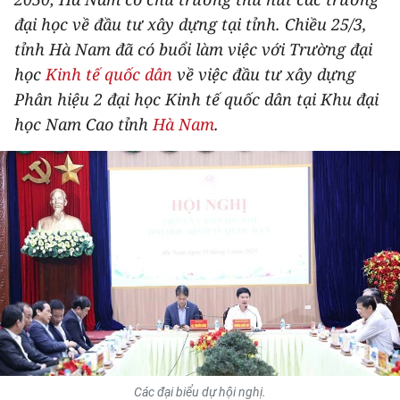
THỂ THAO
đại học về đầu tư xây dựng tại tỉnh. Chiều 25/3,
tỉnh Hà Nam đã có buổi làm việc với Trường đại
GIÁO DỤC
học
Kinh tế quốc dân
về việc đầu tư xây dựng
Phân hiệu 2 đại học Kinh tế quốc dân tại Khu đại
Y TẾ
học Nam Cao tỉnh
Hà Nam
.
KHOA HỌC - CÔNG NGHỆ
MÔI TRƯỜNG
BẠN ĐỌC
KIỂM CHỨNG THÔNG TIN
TRI THỨC CHUYÊN SÂU
54 DÂN TỘC VIỆT NAM
Các đại biểu dự hội nghị.