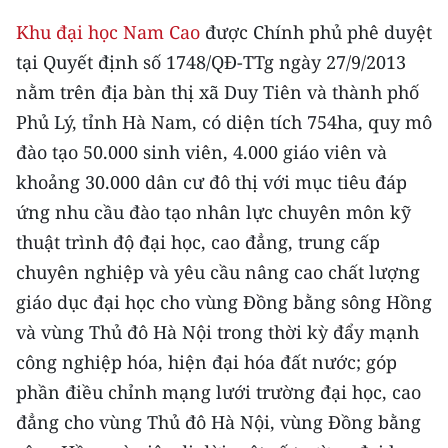
CHƯƠNG TRÌNH OCOP - MỖI XÃ
Khu đại học Nam Cao
được Chính phủ phê duyệt
MỘT SẢN PHẨM
tại Quyết định số 1748/QĐ-TTg ngày 27/9/2013
nằm trên địa bàn thị xã Duy Tiên và thành phố
RADIO
Phủ Lý, tỉnh Hà Nam, có diện tích 754ha, quy mô
MEDIA CENTER
đào tạo 50.000 sinh viên, 4.000 giáo viên và
khoảng 30.000 dân cư đô thị với mục tiêu đáp
E-Magazine
ứng nhu cầu đào tạo nhân lực chuyên môn kỹ
Video
thuật trình độ đại học, cao đẳng, trung cấp
chuyên nghiệp và yêu cầu nâng cao chất lượng
Media Chính trị
giáo dục đại học cho vùng Đồng bằng sông Hồng
Media Kinh tế
và vùng Thủ đô Hà Nội trong thời kỳ đẩy mạnh
công nghiệp hóa, hiện đại hóa đất nước; góp
Media Văn hóa
phần điều chỉnh mạng lưới trường đại học, cao
Media Xã hội
đẳng cho vùng Thủ đô Hà Nội, vùng Đồng bằng