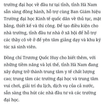
trường đại học về đầu tư tại tỉnh, tỉnh Hà Nam
CHUYÊN ĐỀ
sẵn sàng đồng hành, hỗ trợ cùng Ban Giám hiệu
Trường đại học Kinh tế quốc dân về thủ tục, mặt
CÁC CHUYÊN TRANG
bằng, thiết kế và thi công. Để tạo điều kiện cho
nhà trường, tỉnh đầu tư nhà ở xã hội để hỗ trợ
VỀ BÁO NHÂN DÂN
các thầy cô về ở để yên tâm giảng dạy và khu ký
túc xá sinh viên.
THỜI NAY
Đồng chí Trương Quốc Huy cho biết thêm, với
NHÂN DÂN CUỐI TUẦN
những tiềm năng và lợi thế, tỉnh Hà Nam đang
NHÂN DÂN HẰNG THÁNG
xây dựng trở thành trung tâm y tế chất lượng
cao; trung tâm các trường đại học và trung tâm
MUA BÁO
vui chơi, giải trí du lịch, dịch vụ của cả nước,
sẵn sàng thu hút các nhà đầu tư và các trường
ĐỌC BÁO IN
đại học.