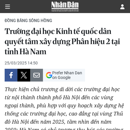
ĐỒNG BẰNG SÔNG HỒNG
Trường đại học Kinh tế quốc dân
CHÍNH TRỊ
quyết tâm xây dựng Phân hiệu 2 tại
tỉnh Hà Nam
KINH TẾ
25/03/2025 14:50
VĂN HÓA
Prefer Nhan Dan
on Google
XÃ HỘI
Thực hiện chủ trương di dời các trường đại học
PHÁP LUẬT
từ nội thành thành phố Hà Nội đến các vùng
ngoại thành, phù hợp với quy hoạch xây dựng hệ
DU LỊCH
thống các trường đại học, cao đẳng tại vùng Thủ
đô Hà Nội đến năm 2025, tầm nhìn đến năm
THẾ GIỚI
2050; Hà Nam có chủ trương thu hút các trường