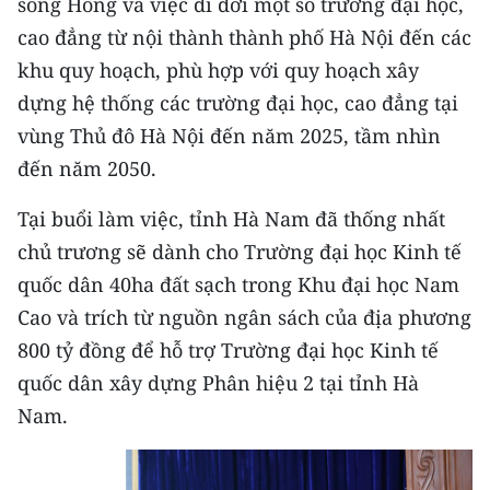
sông Hồng và việc di dời một số trường đại học,
Media Pháp luật
cao đẳng từ nội thành thành phố Hà Nội đến các
Media Du lịch
khu quy hoạch, phù hợp với quy hoạch xây
dựng hệ thống các trường đại học, cao đẳng tại
Media Thế giới
vùng Thủ đô Hà Nội đến năm 2025, tầm nhìn
Media Thể thao
đến năm 2050.
Media Giáo dục
Tại buổi làm việc, tỉnh Hà Nam đã thống nhất
Media Y tế
chủ trương sẽ dành cho Trường đại học Kinh tế
quốc dân 40ha đất sạch trong Khu đại học Nam
Media Khoa học - Công nghệ
Cao và trích từ nguồn ngân sách của địa phương
Media Môi trường
800 tỷ đồng để hỗ trợ Trường đại học Kinh tế
quốc dân xây dựng Phân hiệu 2 tại tỉnh Hà
Ảnh
Nam.
Infographic