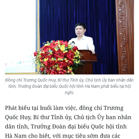
TIN MỚI
TIN ĐỊA PHƯƠNG
Trung du và miền núi phía Bắc
Đồng bằng sông Hồng
Bắc Trung Bộ
Duyên hải Nam Trung Bộ và Tây
Đồng chí Trương Quốc Huy, Bí thư Tỉnh ủy, Chủ tịch Ủy ban nhân dân
Nguyên
tỉnh, Trưởng Đoàn đại biểu Quốc hội tỉnh Hà Nam phát biểu tại hội
nghị.
Đông Nam Bộ
Phát biểu tại buổi làm việc, đồng chí Trương
Đồng bằng sông Cửu Long
Quốc Huy, Bí thư Tỉnh ủy, Chủ tịch Ủy ban nhân
Chuyên trang Hà Nội
dân tỉnh, Trưởng Đoàn đại biểu Quốc hội tỉnh
Hà Nam cho biết, với mục tiêu sớm đưa các
Chuyên trang TP. Hồ Chí Minh