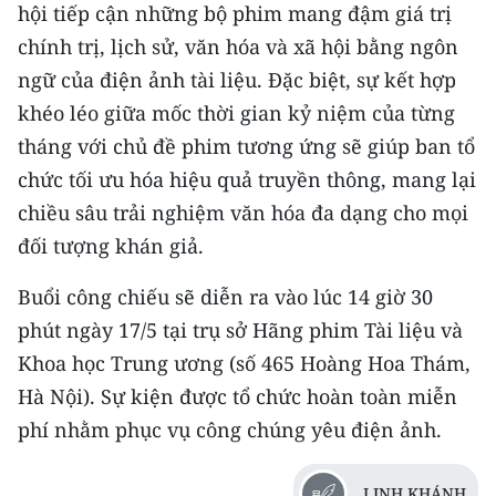
hội tiếp cận những bộ phim mang đậm giá trị
TIN MỚI
chính trị, lịch sử, văn hóa và xã hội bằng ngôn
TIN ĐỊA PHƯƠNG
ngữ của điện ảnh tài liệu. Đặc biệt, sự kết hợp
khéo léo giữa mốc thời gian kỷ niệm của từng
Trung du và miền núi phía Bắc
tháng với chủ đề phim tương ứng sẽ giúp ban tổ
Đồng bằng sông Hồng
chức tối ưu hóa hiệu quả truyền thông, mang lại
chiều sâu trải nghiệm văn hóa đa dạng cho mọi
Bắc Trung Bộ
đối tượng khán giả.
Duyên hải Nam Trung Bộ và Tây
Buổi công chiếu sẽ diễn ra vào lúc 14 giờ 30
Nguyên
phút ngày 17/5 tại trụ sở Hãng phim Tài liệu và
Đông Nam Bộ
Khoa học Trung ương (số 465 Hoàng Hoa Thám,
Đồng bằng sông Cửu Long
Hà Nội). Sự kiện được tổ chức hoàn toàn miễn
phí nhằm phục vụ công chúng yêu điện ảnh.
Chuyên trang Hà Nội
Chuyên trang TP. Hồ Chí Minh
LINH KHÁNH