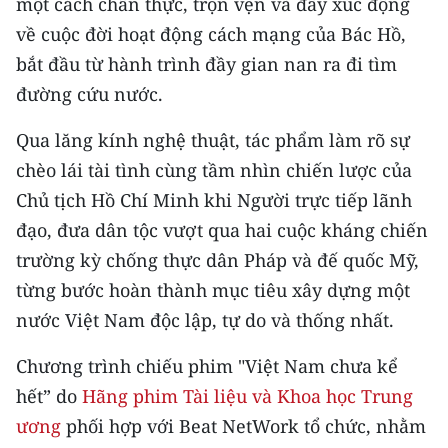
một cách chân thực, trọn vẹn và đầy xúc động
CHƯƠNG TRÌNH OCOP - MỖI XÃ
MỘT SẢN PHẨM
về cuộc đời hoạt động cách mạng của Bác Hồ,
bắt đầu từ hành trình đầy gian nan ra đi tìm
đường cứu nước.
RADIO
Qua lăng kính nghệ thuật, tác phẩm làm rõ sự
MEDIA CENTER
chèo lái tài tình cùng tầm nhìn chiến lược của
E-Magazine
Chủ tịch Hồ Chí Minh khi Người trực tiếp lãnh
đạo, đưa dân tộc vượt qua hai cuộc kháng chiến
Video
trường kỳ chống thực dân Pháp và đế quốc Mỹ,
Media Chính trị
từng bước hoàn thành mục tiêu xây dựng một
nước Việt Nam độc lập, tự do và thống nhất.
Media Kinh tế
Chương trình chiếu phim "Việt Nam chưa kể
Media Văn hóa
hết” do
Hãng phim Tài liệu và Khoa học Trung
Media Xã hội
ương
phối hợp với Beat NetWork tổ chức, nhằm