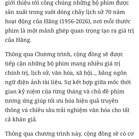
giới thiệu tới công chúng những bộ phim được
Media Pháp luật
sản xuất trong suốt dòng chảy lịch sử 70 năm
Media Du lịch
hoạt động của Hãng (1956-2026), nơi mỗi thước
Media Thế giới
phim là một mảnh ghép quan trọng tạo ra giá trị
của Hãng.
Media Thể thao
Thông qua Chương trình, cộng đồng sẽ được
Media Giáo dục
tiếp cận những bộ phim mang nhiều giá trị
Media Y tế
chính trị, lịch sử, văn hóa, xã hội.., bằng ngôn
ngữ điện ảnh tài liệu. Sự kết hợp giữa mốc thời
Media Khoa học - Công nghệ
gian kỷ niệm của từng tháng và chủ đề phim
Media Môi trường
tương ứng giúp tối ưu hóa hiệu quả truyền
thông và chiều sâu trải nghiệm văn hóa cho tất
Ảnh
cả khán giả.
Infographic
Thông qua chương trình này, cộng đồng sẽ có cơ