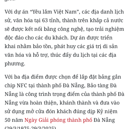
ENGLISH
Với dự án “Yêu lắm Việt Nam”, các địa danh lịch
中文
sử, văn hóa tại 63 tỉnh, thành trên khắp cả nước
sẽ được kết nối bằng công nghệ, tạo trải nghiệm
FRANÇAIS
độc đáo cho các du khách. Dự án được triển
РУССКИЙ
khai nhằm bảo tồn, phát huy các giá trị di sản
văn hóa và hỗ trợ, thúc đẩy du lịch tại các địa
ESPAÑOL
phương.
한국어
Với ba địa điểm được chọn để lắp đặt bảng gắn
chip NFC tại thành phố Đà Nẵng, Bảo tàng Đà
Nẵng là công trình trọng điểm của thành phố Đà
Nẵng vừa hoàn thiện, khánh thành và đưa vào
sử dụng mở cửa đón khách đúng dịp Kỷ niệm
50 năm
Ngày Giải phóng thành phố
Đà Nẵng
(29/3/1975-29/3/2025).