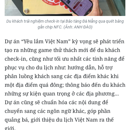
CHUYÊN ĐỀ
Du khách trải nghiệm check-in tại Bảo tàng Đà Nẵng qua quét bảng
CÁC CHUYÊN TRANG
gắn chip NFC. (Ảnh: ANH ĐÀO)
Dự án “Yêu lắm Việt Nam” kỳ vọng sẽ phát triển
VỀ BÁO NHÂN DÂN
tạo ra những game thử thách mới để du khách
check-in, cũng như tối ưu nhất các tính năng để
THỜI NAY
phục vụ cho du lịch như: hướng dẫn, hỗ trợ
NHÂN DÂN CUỐI TUẦN
phân luồng khách sang các địa điểm khác khi
một địa điểm quá đông; thông báo đến du khách
NHÂN DÂN HẰNG THÁNG
những sự kiện quan trọng ở các địa phương...
MUA BÁO
Dự án cũng sẽ chuẩn hóa các nội dung để
chuyển sang các ngôn ngữ khác, góp phần
ĐỌC BÁO IN
quảng bá, giới thiệu du lịch Việt Nam ra thế
giới.