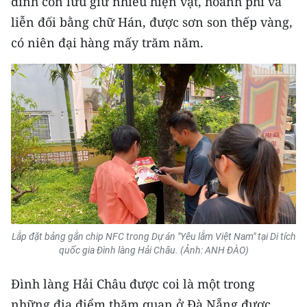
đình còn lưu giữ nhiều hiện vật, hoành phi và
liễn đối bằng chữ Hán, được sơn son thếp vàng,
có niên đại hàng mấy trăm năm.
Lắp đặt bảng gắn chip NFC trong Dự án "Yêu lắm Việt Nam" tại Di tích
quốc gia Đình làng Hải Châu. (Ảnh: ANH ĐÀO)
Đình làng Hải Châu được coi là một trong
những địa điểm thăm quan ở Đà Nẵng được