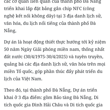
các cơ quan liên quan của thành phố Đà Nẵng
CHƯƠNG TRÌNH OCOP - MỖI XÃ
MỘT SẢN PHẨM
triển khai lắp đặt bảng gắn chip NFC (công
nghệ kết nối không dây) tại 3 địa danh lịch sử,
văn hóa, du lịch nổi tiếng của thành phố Đà
RADIO
Nẵng,
MEDIA CENTER
Dự án là hoạt động thiết thực hướng tới kỷ niệm
E-Magazine
50 năm Ngày Giải phóng miền nam, thống nhất
đất nước (30/4/1975-30/4/2025) và tuyên truyền,
Video
quảng bá các địa danh lịch sử, văn hóa trên mọi
Media Chính trị
miền Tổ quốc, góp phần thúc đẩy phát triển du
lịch của Việt Nam.
Media Kinh tế
Theo đó, tại thành phố Đà Nẵng, Dự án triển
Media Văn hóa
khai ở 3 địa điểm: gồm Bảo tàng Đà Nẵng, Di
Media Xã hội
tích quốc gia Đình Hải Châu và Di tích quốc gia