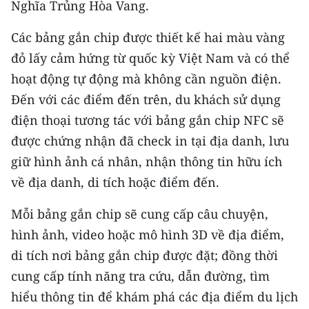
Nghĩa Trủng Hòa Vang.
Media Pháp luật
Media Du lịch
Các bảng gắn chip được thiết kế hai màu vàng
đỏ lấy cảm hứng từ quốc kỳ Việt Nam và có thể
Media Thế giới
hoạt động tự động mà không cần nguồn điện.
Media Thể thao
Đến với các điểm đến trên, du khách sử dụng
điện thoại tương tác với bảng gắn chip NFC sẽ
Media Giáo dục
được chứng nhận đã check in tại địa danh, lưu
Media Y tế
giữ hình ảnh cá nhân, nhận thông tin hữu ích
về địa danh, di tích hoặc điểm đến.
Media Khoa học - Công nghệ
Mỗi bảng gắn chip sẽ cung cấp câu chuyện,
Media Môi trường
hình ảnh, video hoặc mô hình 3D về địa điểm,
Ảnh
di tích nơi bảng gắn chip được đặt; đồng thời
cung cấp tính năng tra cứu, dẫn đường, tìm
Infographic
hiểu thông tin để khám phá các địa điểm du lịch