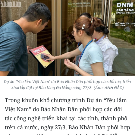
THỂ THAO
GIÁO DỤC
Y TẾ
KHOA HỌC - CÔNG NGHỆ
MÔI TRƯỜNG
BẠN ĐỌC
Dự án “Yêu lắm Việt Nam” do Báo Nhân Dân phối hợp các đối tác, triển
khai lắp đặt tại Bảo tàng Đà Nẵng sáng 27/3. (Ảnh: ANH ĐÀO)
KIỂM CHỨNG THÔNG TIN
Trong khuôn khổ chương trình Dự án “Yêu lắm
TRI THỨC CHUYÊN SÂU
Việt Nam” do Báo Nhân Dân phối hợp các đối
tác công nghệ triển khai tại các tỉnh, thành phố
54 DÂN TỘC VIỆT NAM
trên cả nước, ngày 27/3, Báo Nhân Dân phối hợp