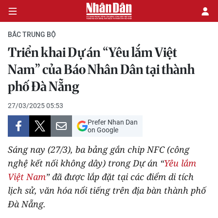
BẮC TRUNG BỘ
Triển khai Dự án “Yêu lắm Việt
CHÍNH TRỊ
Nam” của Báo Nhân Dân tại thành
phố Đà Nẵng
KINH TẾ
27/03/2025 05:53
VĂN HÓA
Prefer Nhan Dan
on Google
XÃ HỘI
Sáng nay (27/3), ba bảng gắn chip NFC (công
PHÁP LUẬT
nghệ kết nối không dây) trong Dự án “
Yêu lắm
Việt Nam
” đã được lắp đặt tại các điểm di tích
DU LỊCH
lịch sử, văn hóa nổi tiếng trên địa bàn thành phố
Đà Nẵng.
THẾ GIỚI