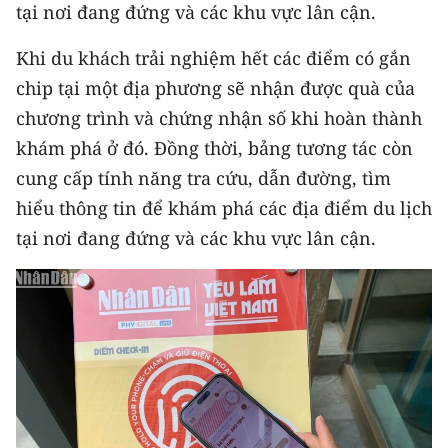
tại nơi đang đứng và các khu vực lân cận.
TIN MỚI
Khi du khách trải nghiệm hết các điểm có gắn
TIN ĐỊA PHƯƠNG
chip tại một địa phương sẽ nhận được quà của
Trung du và miền núi phía Bắc
chương trình và chứng nhận số khi hoàn thành
khám phá ở đó. Đồng thời, bảng tương tác còn
Đồng bằng sông Hồng
cung cấp tính năng tra cứu, dẫn đường, tìm
Bắc Trung Bộ
hiểu thông tin để khám phá các địa điểm du lịch
tại nơi đang đứng và các khu vực lân cận.
Duyên hải Nam Trung Bộ và Tây
Nguyên
Đông Nam Bộ
Đồng bằng sông Cửu Long
Chuyên trang Hà Nội
Chuyên trang TP. Hồ Chí Minh